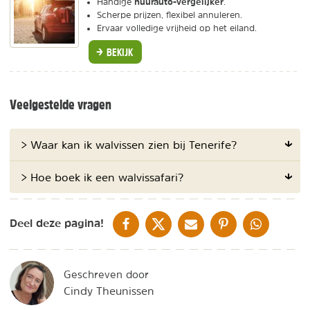
huurauto-vergelijker
Handige
.
Scherpe prijzen, flexibel annuleren.
Ervaar volledige vrijheid op het eiland.
BEKIJK
Veelgestelde vragen
> Waar kan ik walvissen zien bij Tenerife?
> Hoe boek ik een walvissafari?
DELEN OP FACEBOOK
DELEN OP X
DELEN VIA DE MAIL
DELEN OP PINTEREST
DELEN OP WH
Deel deze pagina!
Geschreven door
Cindy Theunissen