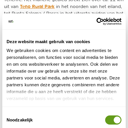
Teno Rural Park
uit van
in het noorden van het eiland,
tot Punta Salema / Rasca in het uiterste zuiden van het
eiland.
Waarom deze titel?
Deze website maakt gebruik van cookies
Waarom je bij het Canarische eiland verantwoord
We gebruiken cookies om content en advertenties te
walvissen en dolfijnen kan spotten? Om deze titel te
personaliseren, om functies voor social media te bieden
krijgen, dient een bestemming aan een reeks criteria te
en om ons websiteverkeer te analyseren. Ook delen we
voldoen, waarmee ze kunnen aantonen dat ze
informatie over uw gebruik van onze site met onze
duurzaamheid voorop stellen
en zich inzetten voor het
partners voor social media, adverteren en analyse. Deze
behoud en bescherming van walvisachtigen.
partners kunnen deze gegevens combineren met andere
informatie die u aan ze heeft verstrekt of die ze hebben
Interacties met walvissen worden door onderzoekers
verzameld op basis van uw gebruik van hun services.
geregistreerd. Spanje, en Tenerife in het bijzonder,
doet al jaren onderzoek om de dieren te beschermen.
Toestemmingsselectie
Noodzakelijk