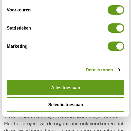
Voorkeuren
Statistieken
Marketing
© Naturescanner Janneke
Details tonen
Walvissen spotten
Alles toestaan
Het mariene gebied tussen La Gomera en Tenerife is al
jaren een populaire bestemming voor boottochten
waarbij je dolfijnen, walvissen en andere zeedieren
Selectie toestaan
kunt spotten. De Whale Heritage Site is weer een stap
verder naar een dolfijn- en walvisvriendelijk Europa.
Met het project wil de organisatie ook voorkomen dat
de walvisachtigen langer in gevangenschap gehouden