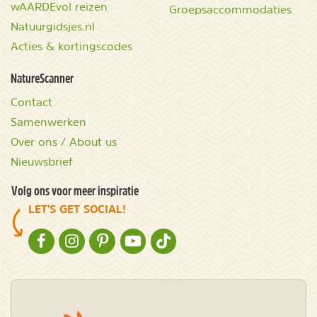
wAARDEvol reizen
Groepsaccommodaties
Natuurgidsjes.nl
Acties & kortingscodes
NatureScanner
Contact
Samenwerken
Over ons / About us
Nieuwsbrief
Volg ons voor meer inspiratie
LET'S GET SOCIAL!
NATURESCANNER OP FACEBOOK
NATURESCANNER OP INSTAGRAM
NATURESCANNER OP PINTEREST
NATURESCANNER OP YOUTUBE
NATURESCANNER OP TIKTOK