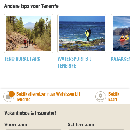
Andere tips voor Tenerife
TENO RURAL PARK
WATERSPORT BIJ
KAJAKKEN
TENERIFE
Bekijk alle reizen naar Walvissen bij
Bekijk
number_of_trips:
3
Tenerife
kaart
Vakantietips & Inspiratie?
Voornaam
Achternaam