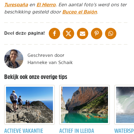
Turespaña
El Hierro
en
. Een aantal foto's werd ons ter
Buceo el Bajón
beschikking gesteld door
.
DELEN OP FACEBOOK
DELEN OP X
DELEN VIA DE MAIL
DELEN OP PINTEREST
DELEN OP WH
Deel deze pagina!
Geschreven door
Hanneke van Schaik
Bekijk ook onze overige tips
ACTIEVE VAKANTIE
ACTIEF IN LLEIDA
WATERSP