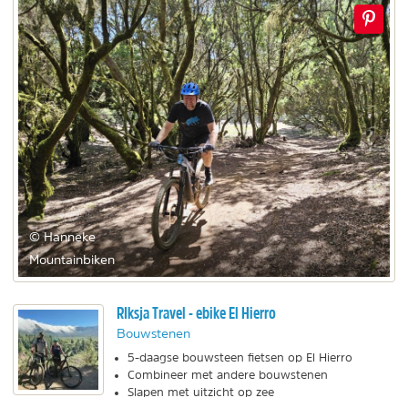
© Hanneke
Mountainbiken
RIksja Travel - ebike El Hierro
Bouwstenen
5-daagse bouwsteen fietsen op El Hierro
Combineer met andere bouwstenen
Slapen met uitzicht op zee