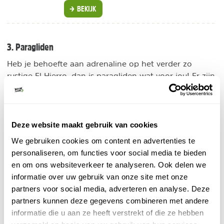
BEKIJK
3. Paragliden
Heb je behoefte aan adrenaline op het verder zo
rustige El Hierro, dan is paragliden wat voor jou! Er zijn
verschillende punten op het eiland vanwaar je je
El Golfo
bergstart kunt maken. Het meest populair is
.
Door de hoge bergen die langs de halve maanvormige
vallei rijzen en de gunstige winden die er staan, is dit
Deze website maakt gebruik van cookies
één van de beste plekken om je vlucht te maken en
We gebruiken cookies om content en advertenties te
zijn hier de meeste vertrekpunten. Andere
personaliseren, om functies voor social media te bieden
vertrekpunten
paragliden op El Hierro
om te
vind je bij
en om ons websiteverkeer te analyseren. Ook delen we
Tacorón, Echedo en bij Mirador de Las Playas.
informatie over uw gebruik van onze site met onze
partners voor social media, adverteren en analyse. Deze
partners kunnen deze gegevens combineren met andere
informatie die u aan ze heeft verstrekt of die ze hebben