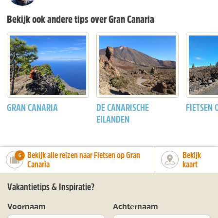
Bekijk ook andere tips over Gran Canaria
GRAN CANARIA
DE CANARISCHE
FIETSEN 
EILANDEN
Bekijk alle reizen naar Fietsen op Gran
Bekijk
number_of_trips:
6
Canaria
kaart
Vakantietips & Inspiratie?
Voornaam
Achternaam