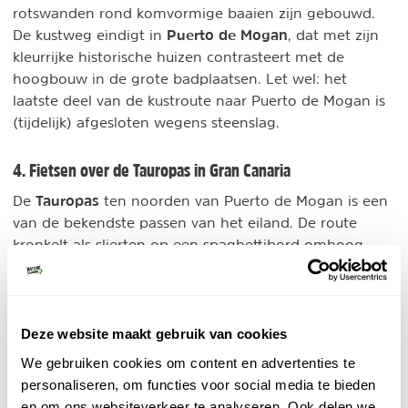
rotswanden rond komvormige baaien zijn gebouwd.
Puerto de Mogan
De kustweg eindigt in
, dat met zijn
kleurrijke historische huizen contrasteert met de
hoogbouw in de grote badplaatsen. Let wel: het
laatste deel van de kustroute naar Puerto de Mogan is
(tijdelijk) afgesloten wegens steenslag.
4. Fietsen over de Tauropas in Gran Canaria
Tauropas
De
ten noorden van Puerto de Mogan is een
van de bekendste passen van het eiland. De route
kronkelt als slierten op een spaghettibord omhoog
tegen de flanken van de woeste Mogan-vallei. Na een
steil begin zigzag je met geleidelijke percentages langs
de noordwesthelling van de berg. Voorts kronkel je via
een serie haarspeldbochten verder via de oostflank.
Deze website maakt gebruik van cookies
We gebruiken cookies om content en advertenties te
personaliseren, om functies voor social media te bieden
en om ons websiteverkeer te analyseren. Ook delen we