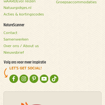
wAARDEvol reizen
Groepsaccommodaties
Natuurgidsjes.nl
Acties & kortingscodes
NatureScanner
Contact
Samenwerken
Over ons / About us
Nieuwsbrief
Volg ons voor meer inspiratie
LET'S GET SOCIAL!
NATURESCANNER OP FACEBOOK
NATURESCANNER OP INSTAGRAM
NATURESCANNER OP PINTEREST
NATURESCANNER OP YOUTUBE
NATURESCANNER OP TIKTOK