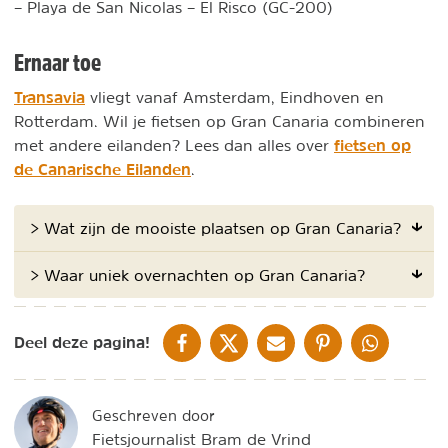
– Playa de San Nicolas – El Risco (GC-200)
Ernaar toe
Transavia
vliegt vanaf Amsterdam, Eindhoven en
Rotterdam. Wil je fietsen op Gran Canaria combineren
fietsen op
met andere eilanden? Lees dan alles over
de Canarische Eilanden
.
> Wat zijn de mooiste plaatsen op Gran Canaria?
> Waar uniek overnachten op Gran Canaria?
DELEN OP FACEBOOK
DELEN OP X
DELEN VIA DE MAIL
DELEN OP PINTEREST
DELEN OP WH
Deel deze pagina!
Geschreven door
Fietsjournalist Bram de Vrind