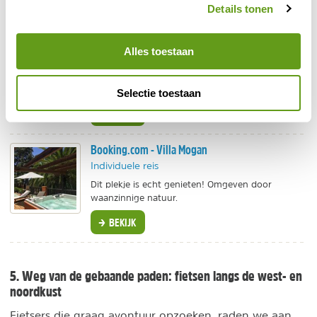
Details tonen
Ilios Reizen - Kleinschalig
Individuele reis
Alles toestaan
Weg van het massatoerisme biedt Ilios Reizen
authentieke accommodaties of georganiseerde
rondreizen.
Selectie toestaan
BEKIJK
Booking.com - Villa Mogan
Individuele reis
Dit plekje is echt genieten! Omgeven door
waanzinnige natuur.
BEKIJK
5. Weg van de gebaande paden: fietsen langs de west- en
noordkust
Fietsers die graag avontuur opzoeken, raden we aan