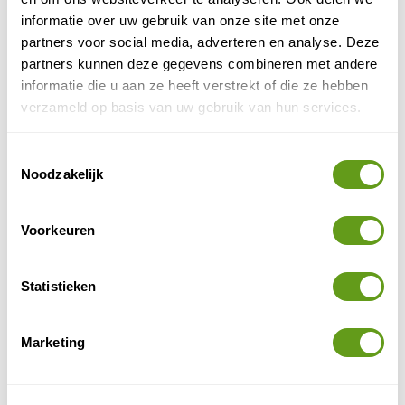
informatie over uw gebruik van onze site met onze
partners voor social media, adverteren en analyse. Deze
partners kunnen deze gegevens combineren met andere
informatie die u aan ze heeft verstrekt of die ze hebben
verzameld op basis van uw gebruik van hun services.
Toestemmingsselectie
Noodzakelijk
Zicht vanaf Tauromassief
Voorkeuren
Eenmaal bovenin de pas kijk je uit over het hele
Statistieken
parcours dat je hebt afgelegd en het dal dat het decor
van een Westernfilm had kunnen vormen. Heb je na
deze zware inspanning behoefte aan verfrissing? Daal
Marketing
dan af naar Soria (opgepast: zeer slecht wegdek). Daar
kun je jezelf bij bar Casa San Fernando laven aan
heerlijke huisgemaakte papayasap.