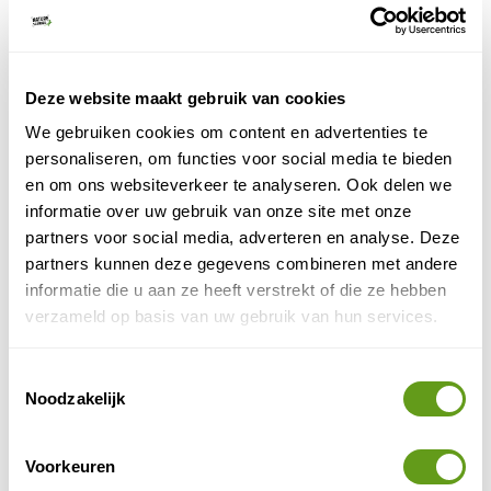
China
! Kinderen houden enorm veel van dieren. Om
dan pandaberen in het echt te zien, dat is toch wel
een unieke en bijzondere ervaring voor een kind.
Deze website maakt gebruik van cookies
Bezoek daarom het Panda Research Centre in
Chengdu. In de bamboebossen leven veel
We gebruiken cookies om content en advertenties te
reuzenpanda's die je van dichtbij kan observeren. De
personaliseren, om functies voor social media te bieden
meeste reisorganisaties hebben een bezoek aan het
en om ons websiteverkeer te analyseren. Ook delen we
pandacentrum in Chengdu op het reisprogramma.
informatie over uw gebruik van onze site met onze
partners voor social media, adverteren en analyse. Deze
5. Yangshuo
partners kunnen deze gegevens combineren met andere
informatie die u aan ze heeft verstrekt of die ze hebben
Heerlijke bestemming om enkele dagen te verblijven
verzameld op basis van uw gebruik van hun services.
tussen het karstgebergte. In Yangshuo kunnen de
kinderen deelnemen aan tal van leuke activiteiten,
Toestemmingsselectie
zoals bamboevaren, kajakken, fietsen en wandelen.
Noodzakelijk
Reis je op eigen houtje, dan hebben we een leuke tip
voor een overnachting.
Voorkeuren
Reizen naar China met kind