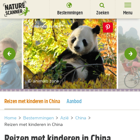
Ga
naar
Bestemmingen
Zoeken
Menu
content
Bestemmingen
China met kind
Overnachten
Activiteiten
rige
Vol
Natuurparken
Dieren
© animals zone
DEALS
SHOP
Huidige pagina
Reizen met kinderen in China
Aanbod
Nieuwsbrief
Uitgelicht
Partners
/
nl
fr
Home
>
Bestemmingen
>
Azië
>
China
>
Reizen met kinderen in China
Reizen met kinderen in China