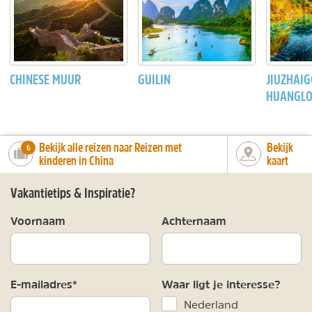
CHINESE MUUR
GUILIN
JIUZHAIG
HUANGL
Bekijk alle reizen naar Reizen met
Bekijk
number_of_trips:
6
kinderen in China
kaart
Vakantietips & Inspiratie?
Voornaam
Achternaam
E-mailadres*
Waar ligt je interesse?
Nederland