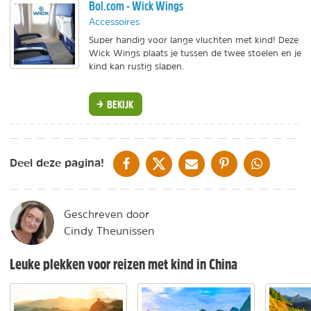
Bol.com - Wick Wings
Accessoires
Super handig voor lange vluchten met kind! Deze
Wick Wings plaats je tussen de twee stoelen en je
kind kan rustig slapen.
BEKIJK
DELEN OP FACEBOOK
DELEN OP X
DELEN VIA DE MAIL
DELEN OP PINTEREST
DELEN OP WH
Deel deze pagina!
Geschreven door
Cindy Theunissen
Leuke plekken voor reizen met kind in China