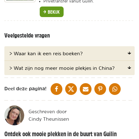
Privétransfer vanuit Guilin.
BEKIJK
Veelgestelde vragen
> Waar kan ik een reis boeken?
> Wat zijn nog meer mooie plekjes in China?
DELEN OP FACEBOOK
DELEN OP X
DELEN VIA DE MAIL
DELEN OP PINTEREST
DELEN OP WH
Deel deze pagina!
Geschreven door
Cindy Theunissen
Ontdek ook mooie plekken in de buurt van Guilin