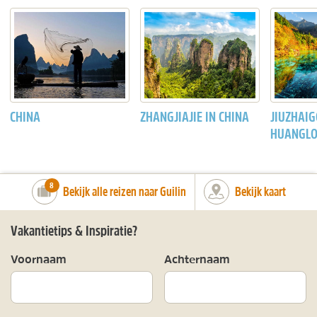
CHINA
ZHANGJIAJIE IN CHINA
JIUZHAIG
HUANGL
number_of_trips:
8
Bekijk alle reizen naar Guilin
Bekijk kaart
Vakantietips & Inspiratie?
Voornaam
Achternaam