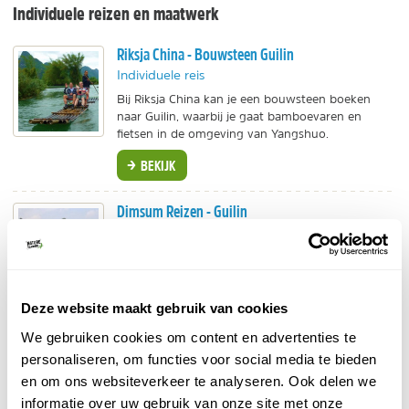
Individuele reizen en maatwerk
Riksja China - Bouwsteen Guilin
Individuele reis
Bij Riksja China kan je een bouwsteen boeken
naar Guilin, waarbij je gaat bamboevaren en
fietsen in de omgeving van Yangshuo.
BEKIJK
Dimsum Reizen - Guilin
Individuele reis
Dimsum Reizen biedt groepsreizen, individuele
rondreizen en een losse bouwsteen van enkele
dagen naar Guilin en Yangshuo.
Deze website maakt gebruik van cookies
BEKIJK
We gebruiken cookies om content en advertenties te
personaliseren, om functies voor social media te bieden
Lotus Tours - Maatwerkreizen China
en om ons websiteverkeer te analyseren. Ook delen we
Individuele reis, Maatwerk
informatie over uw gebruik van onze site met onze