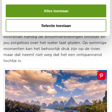
Bamboevaren tussen de karstbergen
Een reis door China kan best hectisch zijn, waardoor je
Alles toestaan
af en toe wel wat ontspanning kan gebruiken. Deze
karstgebergte
rust vind je midden in het Chinese
,
wanneer je met een bamboevlot op de rivier gaat
Selectie toestaan
varen. Aalscholvers loeren op een visje, terwijl je
bootsman handig de stroomversnellingen ontwijkt en
jou zorgeloos over het water laat glijden. Op sommige
momenten kan het behoorlijk druk zijn op de rivier,
maar dat neemt niet weg dat het een ontspannend
tochtje is.