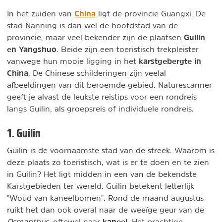
China
In het zuiden van
ligt de provincie Guangxi. De
stad Nanning is dan wel de hoofdstad van de
Guilin
provincie, maar veel bekender zijn de plaatsen
en Yangshuo
. Beide zijn een toeristisch trekpleister
karstgebergte in
vanwege hun mooie ligging in het
China
. De Chinese schilderingen zijn veelal
afbeeldingen van dit beroemde gebied. Naturescanner
geeft je alvast de leukste reistips voor een rondreis
langs Guilin, als groepsreis of individuele rondreis.
1. Guilin
Guilin is de voornaamste stad van de streek. Waarom is
deze plaats zo toeristisch, wat is er te doen en te zien
in Guilin? Het ligt midden in een van de bekendste
Karstgebieden ter wereld. Guilin betekent letterlijk
"Woud van kaneelbomen". Rond de maand augustus
ruikt het dan ook overal naar de weeïge geur van de
kaneel
Osmanthus
, oftewel naar
. Het prachtige