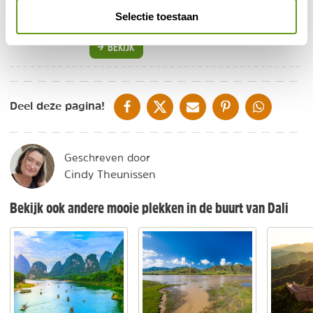
Bezoek de hoogtepunten van China!
Selectie toestaan
Van de Chinese muur tot aan Zhangjiajie.
BEKIJK
DELEN OP FACEBOOK
DELEN OP X
DELEN VIA DE MAIL
DELEN OP PINTEREST
DELEN OP WH
Deel deze pagina!
Geschreven door
Cindy Theunissen
Bekijk ook andere mooie plekken in de buurt van Dali