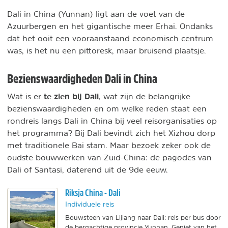
Dali in China (Yunnan) ligt aan de voet van de
Azuurbergen en het gigantische meer Erhai. Ondanks
dat het ooit een vooraanstaand economisch centrum
was, is het nu een pittoresk, maar bruisend plaatsje.
Bezienswaardigheden Dali in China
te zien bij Dali
Wat is er
, wat zijn de belangrijke
bezienswaardigheden en om welke reden staat een
rondreis langs Dali in China bij veel reisorganisaties op
het programma? Bij Dali bevindt zich het Xizhou dorp
met traditionele Bai stam. Maar bezoek zeker ook de
oudste bouwwerken van Zuid-China: de pagodes van
Dali of Santasi, daterend uit de 9de eeuw.
Riksja China - Dali
Individuele reis
Bouwsteen van Lijiang naar Dali: reis per bus door
de bergachtige provincie Yunnan. Geniet van het