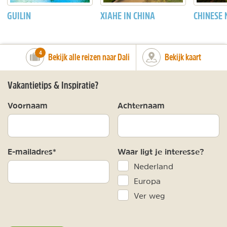
GUILIN
XIAHE IN CHINA
CHINESE
number_of_trips:
4
Bekijk alle reizen naar Dali
Bekijk kaart
Vakantietips & Inspiratie?
Voornaam
Achternaam
E-mailadres*
Waar ligt je interesse?
Nederland
Europa
Ver weg