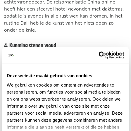
achtergronddecor. De reisorganisatie China online
heeft hier een sfeervol hotel gevonden met dakterras,
zodat je ’s avonds in alle rust weg kan dromen. In het
rustige Dali heb je de kunst van het niets doen zo
onder de knie.
4. Kunming stenen woud
Tip: op ca. 4,5 uur rijden, ten oosten van Dali, bevindt
zich het Stenen Woud bij Kunming, een bijzonder
natuurspektakel. Een kronkelend pad voert je langs de
Deze website maakt gebruik van cookies
grillige rotsen. De bevolking heeft voor nagenoeg
iedere formatie een naam bedacht: 'moeder met
We gebruiken cookies om content en advertenties te
zoon', 'neushoorn die naar de maan kijkt' en wat dacht
personaliseren, om functies voor social media te bieden
je van 'duizendjarige champignon'. Zeker de moeite
en om ons websiteverkeer te analyseren. Ook delen we
reis in China
waard voor een bezoek tijdens je
.
informatie over uw gebruik van onze site met onze
partners voor social media, adverteren en analyse. Deze
Tips reis naar Dali
partners kunnen deze gegevens combineren met andere
informatie die u aan ze heeft verstrekt of die ze hebben
Wil je uitsluitend Dali bezoeken of zelf je rondreis