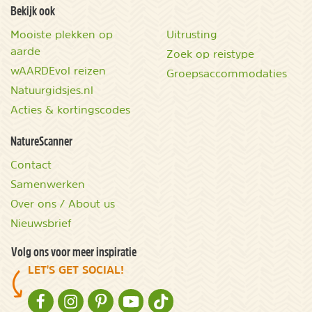
Bekijk ook
Mooiste plekken op
Uitrusting
aarde
Zoek op reistype
wAARDEvol reizen
Groepsaccommodaties
Natuurgidsjes.nl
Acties & kortingscodes
NatureScanner
Contact
Samenwerken
Over ons / About us
Nieuwsbrief
Volg ons voor meer inspiratie
LET'S GET SOCIAL!
NATURESCANNER OP FACEBOOK
NATURESCANNER OP INSTAGRAM
NATURESCANNER OP PINTEREST
NATURESCANNER OP YOUTUBE
NATURESCANNER OP TIKTOK