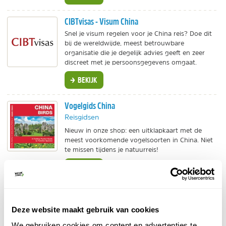
CIBTvisas - Visum China
Snel je visum regelen voor je China reis? Doe dit
bij de wereldwijde, meest betrouwbare
organisatie die je degelijk advies geeft en zeer
discreet met je persoonsgegevens omgaat.
BEKIJK
Vogelgids China
Reisgidsen
Nieuw in onze shop: een uitklapkaart met de
meest voorkomende vogelsoorten in China. Niet
te missen tijdens je natuurreis!
BEKIJK
Bol.com - Wick Wings
Accessoires
Deze website maakt gebruik van cookies
Super handig voor lange vluchten met kind! Deze
We gebruiken cookies om content en advertenties te