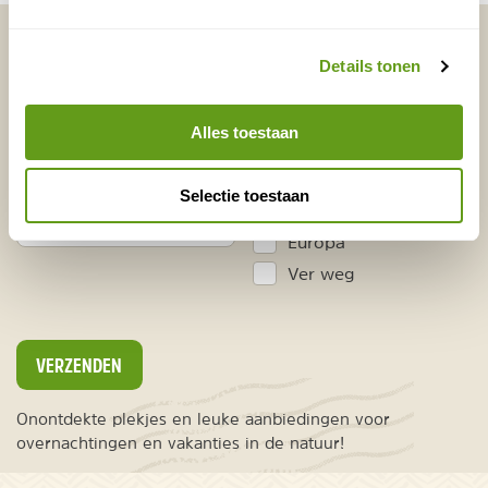
Vakantietips & Inspiratie?
Details tonen
Voornaam
Achternaam
Alles toestaan
E-mailadres*
Waar ligt je interesse?
Selectie toestaan
Nederland
Europa
Ver weg
VERZENDEN
Onontdekte plekjes en leuke aanbiedingen voor
overnachtingen en vakanties in de natuur!