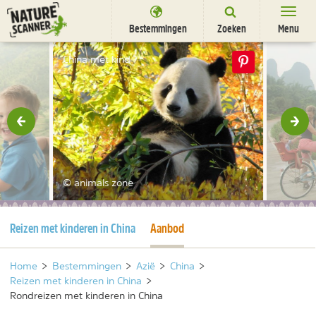
Ga
naar
Bestemmingen
Zoeken
Menu
content
Bestemmingen
China met kind
Overnachten
Activiteiten
rige
Vol
Natuurparken
Dieren
© animals zone
DEALS
SHOP
Huidige pagina
Huidige pagina
Reizen met kinderen in China
Aanbod
Nieuwsbrief
Uitgelicht
Partners
/
nl
fr
Home
>
Bestemmingen
>
Azië
>
China
>
Reizen met kinderen in China
>
Rondreizen met kinderen in China