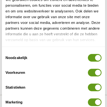
Wick Wings plaats je tussen de twee stoelen en je
kind kan rustig slapen.
personaliseren, om functies voor social media te bieden
en om ons websiteverkeer te analyseren. Ook delen we
informatie over uw gebruik van onze site met onze
BEKIJK
partners voor social media, adverteren en analyse. Deze
partners kunnen deze gegevens combineren met andere
Sawadee - Familiereis China
informatie die u aan ze heeft verstrekt of die ze hebben
Groepsreis
verzameld op basis van uw gebruik van hun services.
Voor avontuurlijke gezinnen!
Reuzenpanda's zien, wandelen over de Muur.
Reis in kleine groep.
Toestemmingsselectie
Noodzakelijk
BEKIJK
Voorkeuren
DELEN OP FACEBOOK
DELEN OP X
DELEN VIA DE MAIL
DELEN OP PINTEREST
DELEN OP WH
Deel deze pagina!
Statistieken
Bekijk alle reizen naar Reizen met
Bekijk
number_of_trips:
6
Marketing
kinderen in China
kaart