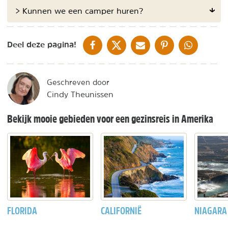
> Kunnen we een camper huren?
DELEN OP FACEBOOK
DELEN OP X
DELEN VIA DE MAIL
DELEN OP PINTEREST
DELEN OP WH
Deel deze pagina!
Geschreven door
Cindy Theunissen
Bekijk mooie gebieden voor een gezinsreis in Amerika
FLORIDA
CALIFORNIË
NIAGARA