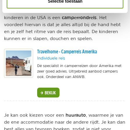
Vervoer reis met kids in de VS
Selectie toestaan
De meest gangbare manier om rond te reizen met
camperrondreis
kinderen in de USA is een
. Het
voordeel hiervan is dat je alles altijd bij de hand hebt
en je zelf het ritme van de reis bepaalt. De kinderen
kunnen er in slapen, douchen en spelen.
Travelhome - Camperreis Amerika
Individuele reis
Dé specialist in camperreizen door Amerika met
zeer goed advies. Uitgebreid aanbod campers
ook. Onderdeel van ANWB.
BEKIJK
huurauto
Je kan ook kiezen voor een
, waarmee je van
de ene accommodatie naar de andere rijdt. Je kan dan
best alles van tevoren boeken, zodat je niet voor