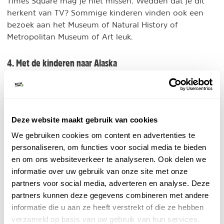
Times Square mag je niet missen. Wedden dat je dit
herkent van TV? Sommige kinderen vinden ook een
bezoek aan het Museum of Natural History of
Metropolitan Museum of Art leuk.
4. Met de kinderen naar Alaska
Voor de meest avontuurlijke kids is een reis naar Alaska
een droom: ga kajakken op heldere rivieren, spot
beren in Katmai en trek op zoek naar kariboes en
fotografeer walvissen tijdens een boottocht. Alles over
Deze website maakt gebruik van cookies
rondreis in Alaska
een
.
We gebruiken cookies om content en advertenties te
personaliseren, om functies voor social media te bieden
5. De bossen in met het gezin
en om ons websiteverkeer te analyseren. Ook delen we
Minder bekend zijn de staten in het centrale deel van
informatie over uw gebruik van onze site met onze
Amerika. Toch liggen hier super toffe bestemmingen
partners voor social media, adverteren en analyse. Deze
om met het gezin te vertoeven. Wat dacht je van de
partners kunnen deze gegevens combineren met andere
Great Smoky Mountains
uitgestrekte bossen van
?
informatie die u aan ze heeft verstrekt of die ze hebben
Overnacht in een houten huisje en zie de dieren vanuit
verzameld op basis van uw gebruik van hun services.