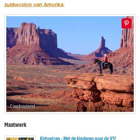
zuidwesten van Amerika
.
Cowboyland
Maatwerk
Kidsreizen - Met de kinderen naar de VS!