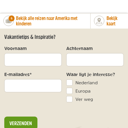
Bekijk alle reizen naar Amerika met
Bekijk
number_of_trips:
6
kinderen
kaart
Vakantietips & Inspiratie?
Voornaam
Achternaam
E-mailadres*
Waar ligt je interesse?
Nederland
Europa
Ver weg
VERZENDEN