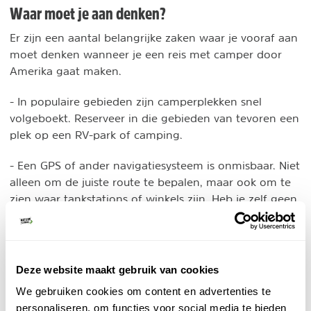
Waar moet je aan denken?
Er zijn een aantal belangrijke zaken waar je vooraf aan
moet denken wanneer je een reis met camper door
Amerika gaat maken.
- In populaire gebieden zijn camperplekken snel
volgeboekt. Reserveer in die gebieden van tevoren een
plek op een RV-park of camping.
- Een GPS of ander navigatiesysteem is onmisbaar. Niet
alleen om de juiste route te bepalen, maar ook om te
zien waar tankstations of winkels zijn. Heb je zelf geen
TomTom of navigatie, dan kan je er een huren.
Breng zelf een of meerdere stekkers voor Amerika
mee. De reisstekkers voor Amerika hebben twee platte
pinnen.
Deze website maakt gebruik van cookies
Ook een zaklamp is handig. Het kan al vroeg donker
We gebruiken cookies om content en advertenties te
zijn in natuurgebieden.
personaliseren, om functies voor social media te bieden