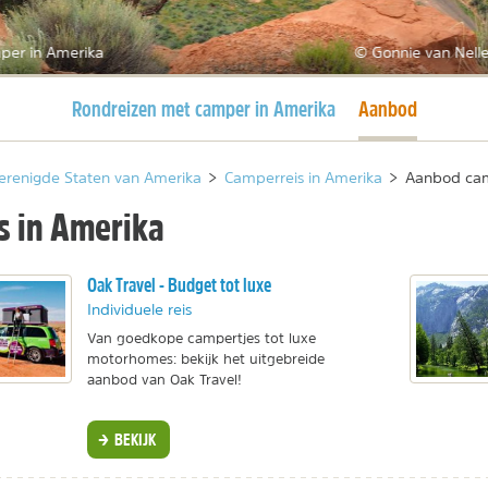
per in Amerika
© Gonnie van Nelle
Huidige pagina
Huidige pagina
Rondreizen met camper in Amerika
Aanbod
erenigde Staten van Amerika
>
Camperreis in Amerika
>
Aanbod cam
 in Amerika
Oak Travel - Budget tot luxe
Individuele reis
Van goedkope campertjes tot luxe
motorhomes: bekijk het uitgebreide
aanbod van Oak Travel!
BEKIJK