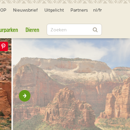
HOP
Nieuwsbrief
Uitgelicht
Partners
nl
/
fr
Zoeken
urparken
Dieren
Zoeken
Volgende