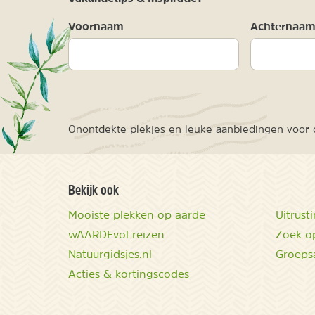
Voornaam
Achternaa
Onontdekte plekjes en leuke aanbiedingen voor o
Bekijk ook
Mooiste plekken op aarde
Uitrust
wAARDEvol reizen
Zoek op
Natuurgidsjes.nl
Groeps
Acties & kortingscodes