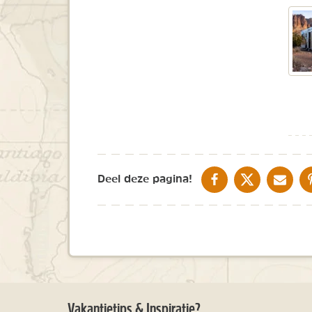
DELEN OP FACEBOOK
DELEN OP X
DELEN V
Deel deze pagina!
Vakantietips & Inspiratie?