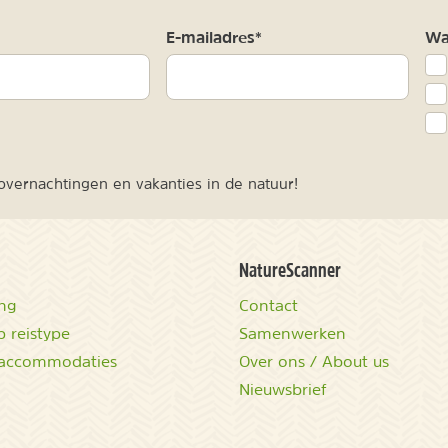
m
E-mailadres*
Waa
vernachtingen en vakanties in de natuur!
NatureScanner
ing
Contact
 reistype
Samenwerken
accommodaties
Over ons / About us
Nieuwsbrief