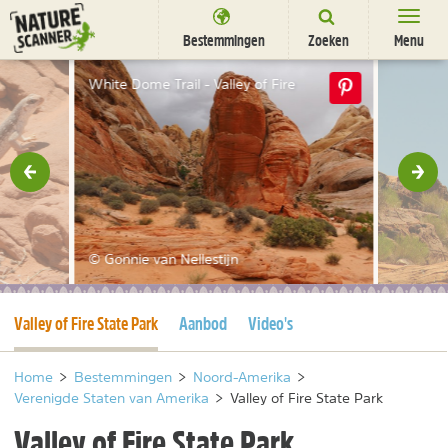
Ga
naar
Bestemmingen
Zoeken
Menu
content
Bestemmingen
White Dome Trail - Valley of Fire
Overnachten
Activiteiten
rige
Vol
Natuurparken
Dieren
© Gonnie van Nellestijn
DEALS
SHOP
Huidige pagina
Valley of Fire State Park
Aanbod
Video's
Nieuwsbrief
Uitgelicht
Partners
/
nl
fr
Home
>
Bestemmingen
>
Noord-Amerika
>
Verenigde Staten van Amerika
>
Valley of Fire State Park
Valley of Fire State Park