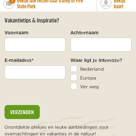
Bekijk alle reizen naar Valley of Fire
Bekijk
number_of_trips:
3
State Park
kaart
Vakantietips & Inspiratie?
Voornaam
Achternaam
E-mailadres*
Waar ligt je interesse?
Nederland
Europa
Ver weg
VERZENDEN
Onontdekte plekjes en leuke aanbiedingen voor
overnachtingen en vakanties in de natuur!