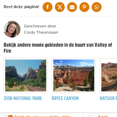
DELEN OP FACEBOOK
DELEN OP X
DELEN VIA DE MAIL
DELEN OP PINTEREST
DELEN OP WH
Deel deze pagina!
Geschreven door
Cindy Theunissen
Bekijk andere mooie gebieden in de buurt van Valley of
Fire
ZION NATIONAL PARK
BRYCE CANYON
NATUUR B