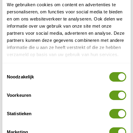
We gebruiken cookies om content en advertenties te
4. Kampeerplaatsen
personaliseren, om functies voor social media te bieden
en om ons websiteverkeer te analyseren. Ook delen we
Het Civilian Conservation Corps heeft drie
informatie over uw gebruik van onze site met onze
kampeerplaatsen met douche en WC gebouwd waar je
partners voor social media, adverteren en analyse. Deze
kan picknicken en kamperen. Hiervandaan vertrekken
partners kunnen deze gegevens combineren met andere
tevens diverse wandelpaden.
informatie die u aan ze heeft verstrekt of die ze hebben
verzameld op basis van uw gebruik van hun services.
5. White Domes Road en Loop Trail
Deze zijweg van State Route 169 begint bij het
Toestemmingsselectie
Bezoekerscentrum en voert ca. 10 km naar het
Noodzakelijk
noorden, door een prachtig landschap met
rotsformaties in pastelkleuren. Je kan alleen dezelfde
Voorkeuren
weg terugrijden. Langs de White Domes Road vind je
enkele van de mooiste plekken van de Valley of Fire.
Statistieken
Wandelaars kunnen hier de Mouse's Tank Trail lopen.
Wandel door een 400 meter lange kloof, de Petroglyf
Canyon, versierd met oude rotstekeningen. En er is een
Marketing