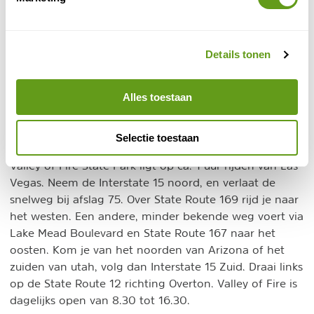
adembenemend uitzichtpunt bij Rainbow Vista. Ook
kan je hier wandelen naar de Fire Canyon. De Duck
Rock Trail voert naar een eendvormige rots.
Details tonen
Een van de mooiste wandelroutes in Valley of Fire is de
White Domes Loop Trail
. Deze leidt door een slot
Alles toestaan
canyon naar een kleurige rotsformatie.
Selectie toestaan
Bereikbaarheid Valley of Fire
Valley of Fire State Park ligt op ca. 1 uur rijden van Las
Vegas. Neem de Interstate 15 noord, en verlaat de
snelweg bij afslag 75. Over State Route 169 rijd je naar
het westen. Een andere, minder bekende weg voert via
Lake Mead Boulevard en State Route 167 naar het
oosten. Kom je van het noorden van Arizona of het
zuiden van utah, volg dan Interstate 15 Zuid. Draai links
op de State Route 12 richting Overton. Valley of Fire is
dagelijks open van 8.30 tot 16.30.