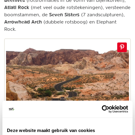
Beehives
(rotsformaties in de vorm van bijenkorven),
Atlatl Rock
(met veel oude rotstekeningen), versteende
Seven Sisters
boomstammen, de
(7 zandsculpturen),
Arrowhead Arch
(dubbele rotsboog) en Elephant
Rock.
© Gonnie van Nellestijn
Roadtrip
Deze website maakt gebruik van cookies