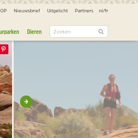
HOP
Nieuwsbrief
Uitgelicht
Partners
nl
/
fr
Zoeken
urparken
Dieren
Zoeken
Volgende