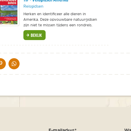
Reisgidsen
Herken en identificeer alle dieren in
Amerika. Deze opvouwbare natuurgidsen
zijn niet te missen tijdens een rondreis.
BEKIJK
IA DE MAIL
DELEN OP PINTEREST
DELEN OP WHATSAPP
m
E-mailadres*
Waa