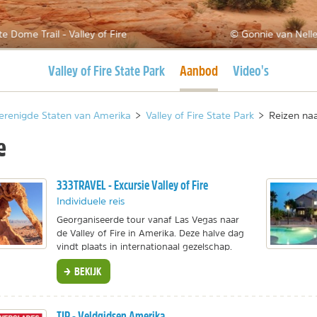
e Dome Trail - Valley of Fire
© Gonnie van Nelle
Huidige pagina
Huidige pagina
Valley of Fire State Park
Aanbod
Video's
erenigde Staten van Amerika
>
Valley of Fire State Park
>
Reizen naa
e
333TRAVEL - Excursie Valley of Fire
Individuele reis
Georganiseerde tour vanaf Las Vegas naar
de Valley of Fire in Amerika. Deze halve dag
vindt plaats in internationaal gezelschap.
BEKIJK
TIP - Veldgidsen Amerika