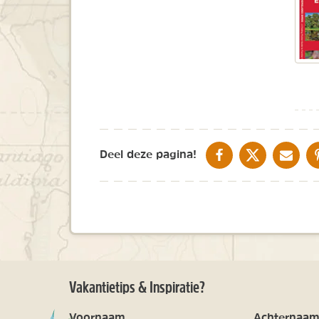
DELEN OP FACEBOOK
DELEN OP X
DELEN V
Deel deze pagina!
Vakantietips & Inspiratie?
Voornaam
Achternaa