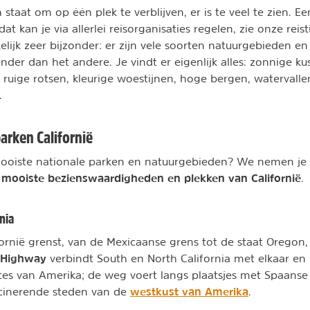
n staat om op één plek te verblijven, er is te veel te zien. Ee
at kan je via allerlei reisorganisaties regelen, zie onze reis
elijk zeer bijzonder: er zijn vele soorten natuurgebieden en
der dan het andere. Je vindt er eigenlijk alles: zonnige k
ruige rotsen, kleurige woestijnen, hoge bergen, waterval
.
arken Californië
mooiste nationale parken en natuurgebieden? We nemen je
mooiste bezienswaardigheden en plekken van Californië
e
.
nia
fornië grenst, van de Mexicaanse grens tot de staat Oregon, 
t Highway
verbindt South en North California met elkaar en 
es van Amerika; de weg voert langs plaatsjes met Spaanse 
westkust van Amerika
scinerende steden van de
.