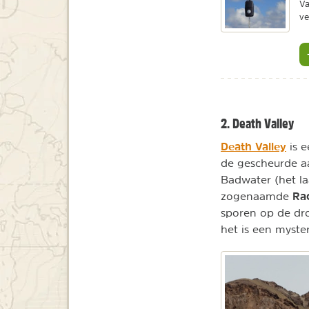
Va
ve
2. Death Valley
Death Valley
is e
de gescheurde aa
Badwater (het la
Ra
zogenaamde
sporen op de dr
het is een myster