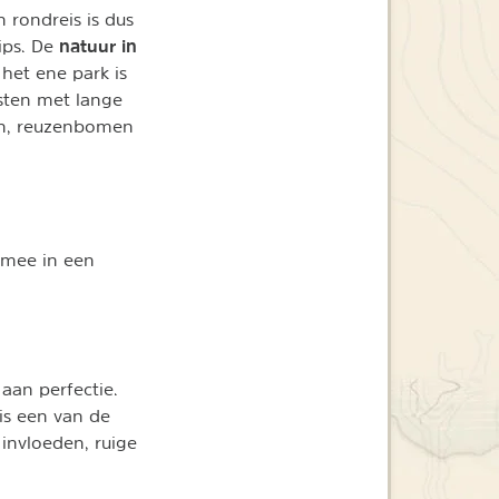
n rondreis is dus
natuur in
tips. De
 het ene park is
usten met lange
len, reuzenbomen
 mee in een
aan perfectie.
is een van de
invloeden, ruige