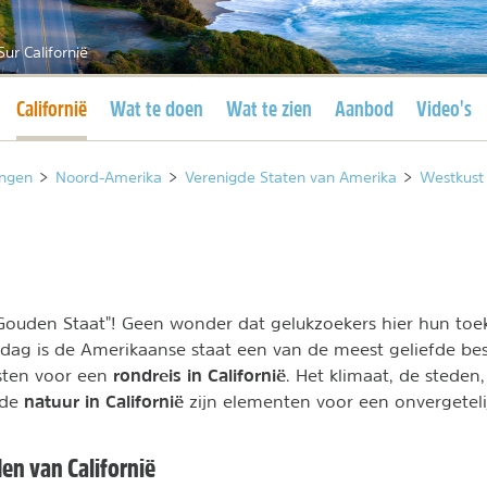
Sur Californië
Huidige pagina
Californië
Wat te doen
Wat te zien
Aanbod
Video's
ngen
>
Noord-Amerika
>
Verenigde Staten van Amerika
>
Westkust
 "Gouden Staat"! Geen wonder dat gelukzoekers hier hun to
dag is de Amerikaanse staat een van de meest geliefde b
rondreis in Californië
isten voor een
. Het klimaat, de steden
natuur in Californië
nde
zijn elementen voor een onvergetelij
en van Californië