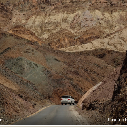
jn
Roadtrip l