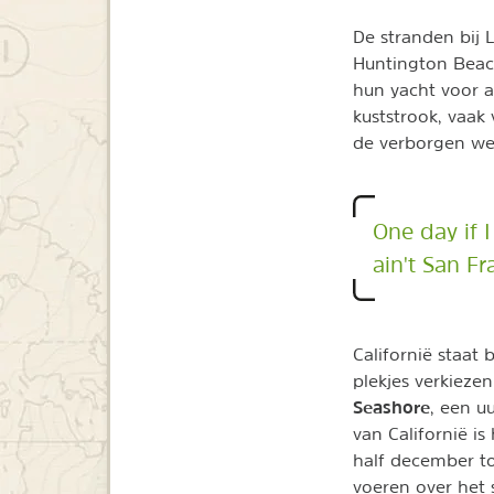
De stranden bij 
Huntington Beach
hun yacht voor a
kuststrook, vaak
de verborgen wer
One day if I
ain't San F
Californië staat
plekjes verkieze
Seashore
, een u
van Californië i
half december t
voeren over het s