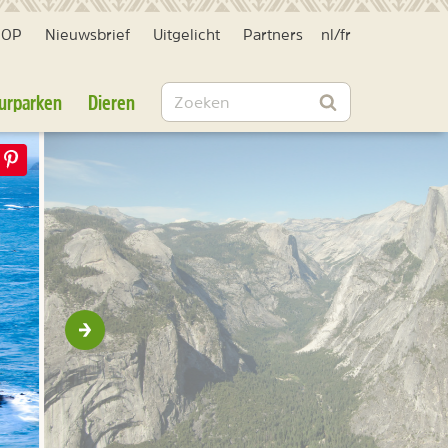
HOP
Nieuwsbrief
Uitgelicht
Partners
nl
/
fr
Zoeken
urparken
Dieren
Zoeken
Volgende