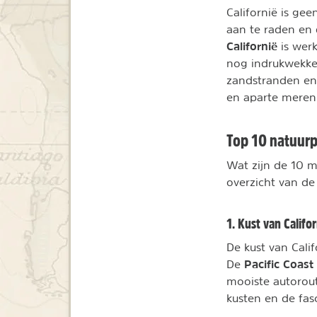
Californië is gee
aan te raden en d
Californië
is werk
nog indrukwekken
zandstranden en 
en aparte meren
Top 10 natuurp
Wat zijn de 10 
overzicht van d
1. Kust van Califor
De kust van Cali
Pacific Coas
De
mooiste autorout
kusten en de fa