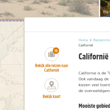
Big 
Home
>
Bestemmi
Californië
number_of_trips:
10
Californië
Bekijk alle reizen naar
Californië
Californie is de
Ook vandaag de 
kiezen veel toer
de overweldige
Bekijk kaart
Mooiste gebied