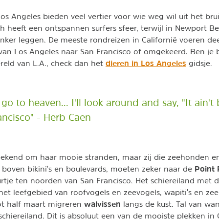
Los Angeles bieden veel vertier voor wie weg wil uit het br
 heeft een ontspannen surfers sfeer, terwijl in Newport Be
nker leggen. De meeste rondreizen in Californië voeren dee
 van Los Angeles naar San Francisco of omgekeerd. Ben je
dieren in Los Angeles
eld van L.A., check dan het
gidsje.
 go to heaven... I'll look around and say, "It ain't 
rancisco" - Herb Caen
 bekend om haar mooie stranden, maar zij die zeehonden e
Point 
n boven bikini's en boulevards, moeten zeker naar de
urtje ten noorden van San Francisco. Het schiereiland met d
s het leefgebied van roofvogels en zeevogels, wapiti's en z
walvissen
ot half maart migreren
langs de kust. Tal van wa
chiereiland. Dit is absoluut een van de mooiste plekken in 