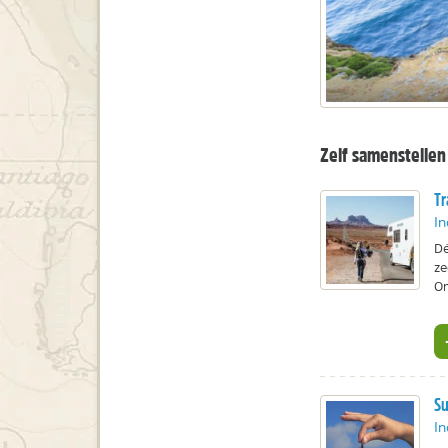
Zelf samenstellen
Tr
In
Dé
ze
O
Su
In