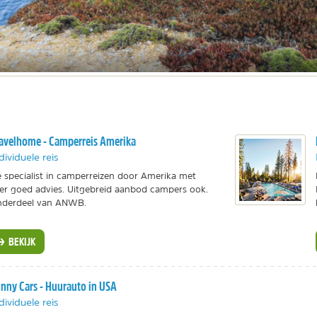
avelhome - Camperreis Amerika
dividuele reis
 specialist in camperreizen door Amerika met
er goed advies. Uitgebreid aanbod campers ook.
nderdeel van ANWB.
BEKIJK
nny Cars - Huurauto in USA
dividuele reis