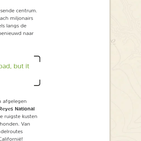
uisende centrum.
ach miljonairs
ls langs de
 benieuwd naar
bad, but it
n afgelegen
Reyes National
e ruigste kusten
eehonden. Van
ndelroutes
Californië!