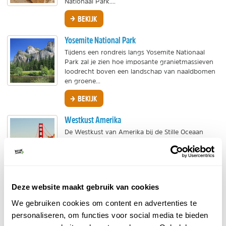
Nationaal Park....
BEKIJK
Yosemite National Park
Tijdens een rondreis langs Yosemite Nationaal
Park zal je zien hoe imposante granietmassieven
loodrecht boven een landschap van naaldbomen
en groene...
BEKIJK
Westkust Amerika
De Westkust van Amerika bij de Stille Oceaan
heeft een verrassend mooie natuur en alle
ingrediënten voor een veelzijdige rondreis!
NatureScanner...
BEKIJK
Deze website maakt gebruik van cookies
Joshua Tree National Park
We gebruiken cookies om content en advertenties te
Joshua Tree National Park, gelegen in het zuiden
personaliseren, om functies voor social media te bieden
van de staat Californië is een bijzonder park met