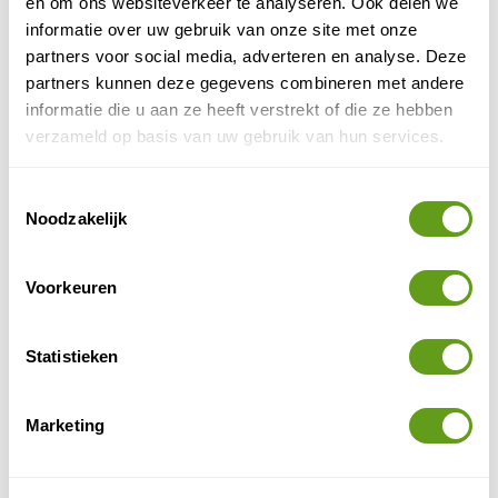
en om ons websiteverkeer te analyseren. Ook delen we
vele Joshua Trees, geen boom, zoals de naam
informatie over uw gebruik van onze site met onze
doet...
partners voor social media, adverteren en analyse. Deze
BEKIJK
partners kunnen deze gegevens combineren met andere
informatie die u aan ze heeft verstrekt of die ze hebben
TIP - Natuurgidsen Californië
verzameld op basis van uw gebruik van hun services.
Reisgidsen
Handige geplastificeerde Field Guides.
Toestemmingsselectie
Illustraties van veel geziene diersoorten.
Noodzakelijk
O.a. walvissen en dolfijnen bij Californië.
BEKIJK
Voorkeuren
Wilde bloemen in Californië
Statistieken
Marketing