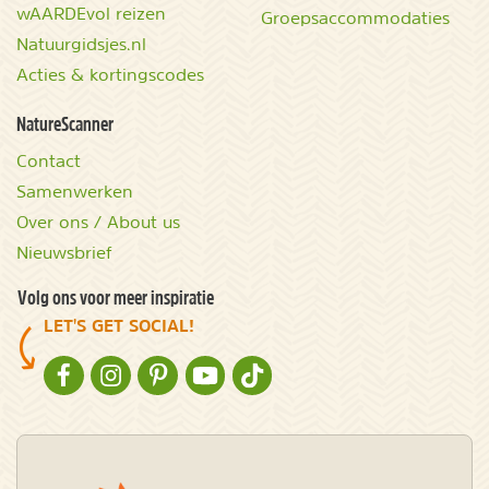
wAARDEvol reizen
Groepsaccommodaties
Natuurgidsjes.nl
Acties & kortingscodes
NatureScanner
Contact
Samenwerken
Over ons / About us
Nieuwsbrief
Volg ons voor meer inspiratie
LET'S GET SOCIAL!
NATURESCANNER OP FACEBOOK
NATURESCANNER OP INSTAGRAM
NATURESCANNER OP PINTEREST
NATURESCANNER OP YOUTUBE
NATURESCANNER OP TIKTOK