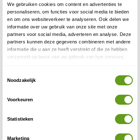
Belle Epoque-periode of het Interbellum. De Haan
We gebruiken cookies om content en advertenties te
heeft een streng bouwbeleid waardoor het authentieke
personaliseren, om functies voor social media te bieden
karakter van vroeger bewaard blijft. Hier kun je
en om ons websiteverkeer te analyseren. Ook delen we
genieten van de vele historische villa’s en andere
informatie over uw gebruik van onze site met onze
gebouwen. Door het laagbouwbeleid heeft de stad een
partners voor social media, adverteren en analyse. Deze
nostalgische en bijzonder charmante uitstraling. Hier is
partners kunnen deze gegevens combineren met andere
geen hoogbouw te vinden.
informatie die u aan ze heeft verstrekt of die ze hebben
verzameld op basis van uw gebruik van hun services.
Toestemmingsselectie
Noodzakelijk
Voorkeuren
Statistieken
Marketing
© Naturescanner Valerie