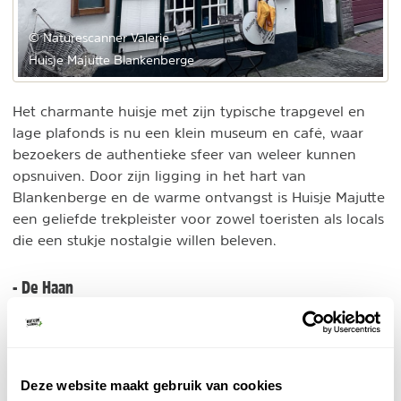
© Naturescanner Valerie
Huisje Majutte Blankenberge
Het charmante huisje met zijn typische trapgevel en
lage plafonds is nu een klein museum en café, waar
bezoekers de authentieke sfeer van weleer kunnen
opsnuiven. Door zijn ligging in het hart van
Blankenberge en de warme ontvangst is Huisje Majutte
een geliefde trekpleister voor zowel toeristen als locals
die een stukje nostalgie willen beleven.
- De Haan
De Haan onderscheidt zich van andere Belgische
kustgemeenten door zijn unieke charme en
authentieke uitstraling. Hier immers geen hoogbouw,
kronkelende lanen met statige villaatjes
wel
uit de
Deze website maakt gebruik van cookies