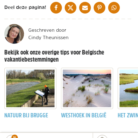
DELEN OP FACEBOOK
DELEN OP X
DELEN VIA DE MAIL
DELEN OP PINTEREST
DELEN OP WH
Deel deze pagina!
Geschreven door
Cindy Theunissen
Bekijk ook onze overige tips voor Belgische
vakantiebestemmingen
NATUUR BIJ BRUGGE
WESTHOEK IN BELGIË
HET ZWI
number_of_trips:
10