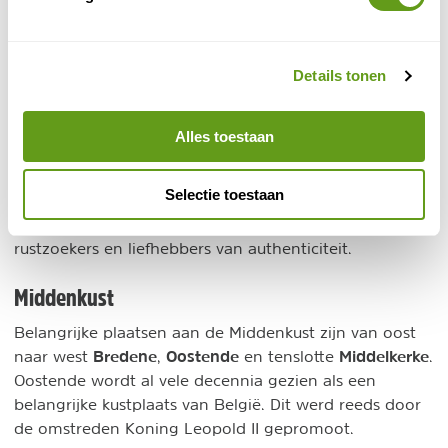
De Haan Belgische Oostkust
Details tonen
De Haan heeft geen treinstation en daardoor wordt
het in de zomer gespaard van de hordes toeristen. Het
ademt rust en heeft een heel groen karakter. Het
Alles toestaan
brede, ongerepte strand en de nabijgelegen duinen en
bossen maken het een paradijs voor wandelaars en
Selectie toestaan
fietsers. De sfeer is gemoedelijk en gezinsvriendelijk,
waardoor het een ideale bestemming is voor
rustzoekers en liefhebbers van authenticiteit.
Middenkust
Belangrijke plaatsen aan de Middenkust zijn van oost
Bredene
Oostende
Middelkerke
naar west
,
en tenslotte
.
Oostende wordt al vele decennia gezien als een
belangrijke kustplaats van België. Dit werd reeds door
de omstreden Koning Leopold II gepromoot.