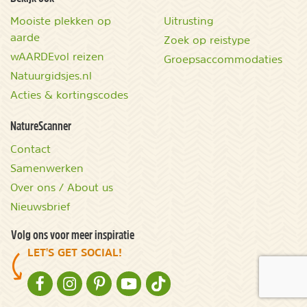
Mooiste plekken op
Uitrusting
aarde
Zoek op reistype
wAARDEvol reizen
Groepsaccommodaties
Natuurgidsjes.nl
Acties & kortingscodes
NatureScanner
Contact
Samenwerken
Over ons / About us
Nieuwsbrief
Volg ons voor meer inspiratie
LET'S GET SOCIAL!
NATURESCANNER OP FACEBOOK
NATURESCANNER OP INSTAGRAM
NATURESCANNER OP PINTEREST
NATURESCANNER OP YOUTUBE
NATURESCANNER OP TIKTOK