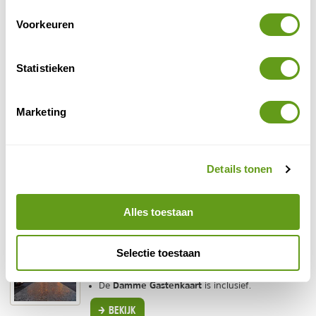
Voorkeuren
Statistieken
Marketing
© Naturescanner
Details tonen
Damme
Damme
Lees meer over het historische plaatsje
.
Alles toestaan
Voordeeluitjes - Hotel Vredehof in Sijsele
Selectie toestaan
Op 25 minuten fietsen van Damme én Brugge.
Rustig gelegen hotel met restaurant.
Damme Gastenkaart
De
is inclusief.
BEKIJK