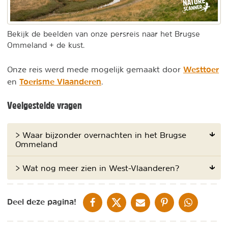
Bekijk de beelden van onze persreis naar het Brugse
Ommeland + de kust.
Westtoer
Onze reis werd mede mogelijk gemaakt door
Toerisme Vlaanderen
en
.
Veelgestelde vragen
> Waar bijzonder overnachten in het Brugse
Ommeland
> Wat nog meer zien in West-Vlaanderen?
DELEN OP FACEBOOK
DELEN OP X
DELEN VIA DE MAIL
DELEN OP PINTEREST
DELEN OP WH
Deel deze pagina!