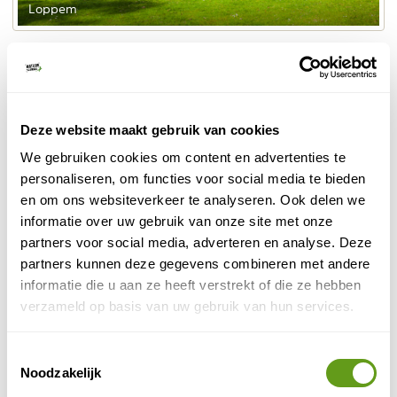
Loppem
Het Kasteelpark is gratis toegankelijk, voor het doolhof
betaal je een kleine bijdrage. Drie korte wandelroutes
voeren door het park. Op aanvraag kan je deze lopen
met een natuurgids (onthaal @ zedelgem.be).
Deze website maakt gebruik van cookies
We gebruiken cookies om content en advertenties te
4. Damme
personaliseren, om functies voor social media te bieden
Wel eens gehoord van Tijl Uilenspiegel? Dan moet je
en om ons websiteverkeer te analyseren. Ook delen we
zeker Damme bezoeken. Dit pittoreske vestingstadje
informatie over uw gebruik van onze site met onze
ligt langs de Damse Vaart en is een bezoek meer dan
partners voor social media, adverteren en analyse. Deze
waard. Wandel over eeuwenoude stadswallen, loop
partners kunnen deze gegevens combineren met andere
een oude boekenwinkel binnen of rust even uit langs
informatie die u aan ze heeft verstrekt of die ze hebben
het met statige bomen omzoomde kanaal. Bij het
verzameld op basis van uw gebruik van hun services.
water staat de bekende Schellemolen.
Toestemmingsselectie
Noodzakelijk