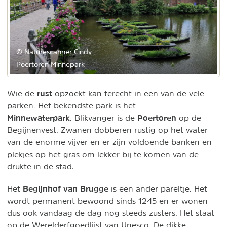
© Naturescanner Cindy
Poertoren Minnepark
rust
Wie de
opzoekt kan terecht in een van de vele
parken. Het bekendste park is het
Minnewaterpark
Poertoren
. Blikvanger is de
op de
Begijnenvest. Zwanen dobberen rustig op het water
van de enorme vijver en er zijn voldoende banken en
plekjes op het gras om lekker bij te komen van de
drukte in de stad.
Begijnhof van Brugge
Het
is een ander pareltje. Het
wordt permanent bewoond sinds 1245 en er wonen
dus ook vandaag de dag nog steeds zusters. Het staat
op de Werelderfgoedlijst van Unesco. De dikke