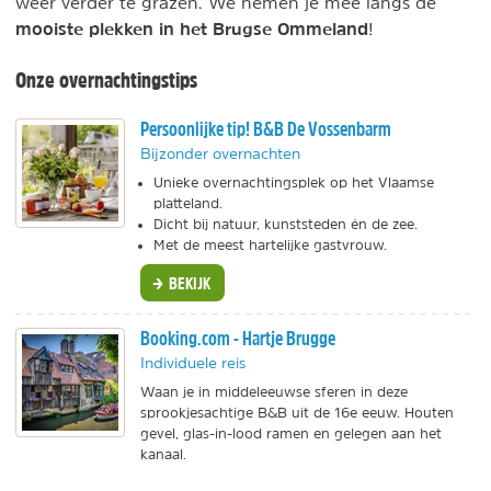
weer verder te grazen. We nemen je mee langs de
mooiste plekken in het Brugse Ommeland
!
Onze overnachtingstips
Persoonlijke tip! B&B De Vossenbarm
Bijzonder overnachten
Unieke overnachtingsplek op het Vlaamse
platteland.
Dicht bij natuur, kunststeden én de zee.
Met de meest hartelijke gastvrouw.
BEKIJK
Booking.com - Hartje Brugge
Individuele reis
Waan je in middeleeuwse sferen in deze
sprookjesachtige B&B uit de 16e eeuw. Houten
gevel, glas-in-lood ramen en gelegen aan het
kanaal.