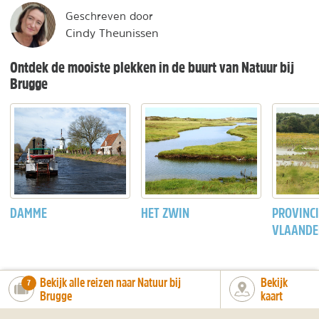
Geschreven door
Cindy Theunissen
Ontdek de mooiste plekken in de buurt van Natuur bij
Brugge
DAMME
HET ZWIN
PROVINCI
VLAANDE
Bekijk alle reizen naar Natuur bij
Bekijk
number_of_trips:
7
Brugge
kaart