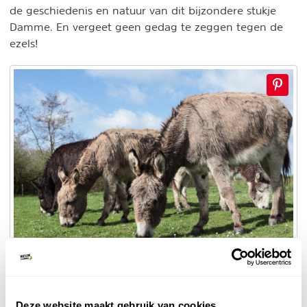
de geschiedenis en natuur van dit bijzondere stukje
Damme. En vergeet geen gedag te zeggen tegen de
ezels!
© Naturescanner
Ezels bij de Stadswallen
Deze website maakt gebruik van cookies