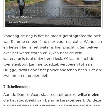
© Naturescanner
Damse Vaart
Vandaag de dag is het de meest gefotografeerde plek
van Damme én een fijne plek voor recreatie. Wandelen
en fietsen langs het water is hier prachtig. Simpelweg
over het water staren en kijken naar de vele
watervogels is al ontzettend leuk. Of laat je met de
toeristenboot Lamme Goedzak vervoeren tot aan
Brugge, dwars door het polderlandschap heen. Let op:
zwemmen mag hier niet!
2. Schellemolen
witte molen
Aan de Damse Vaart staat een pittoreske
die het stadsbeeld van Damme karakteriseert. Op deze
plek heeft sinds het ontstaan van Damme altijd al een