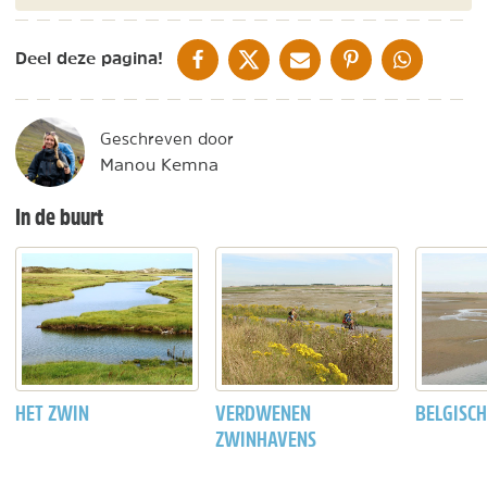
DELEN OP FACEBOOK
DELEN OP X
DELEN VIA DE MAIL
DELEN OP PINTEREST
DELEN OP WH
Deel deze pagina!
Geschreven door
Manou Kemna
In de buurt
HET ZWIN
VERDWENEN
BELGISCH
ZWINHAVENS