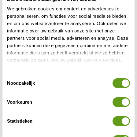
5. Boekenwinkels
We gebruiken cookies om content en advertenties te
boekenstadje
Sinds 1997 is Damme uitgeroepen tot
.
personaliseren, om functies voor social media te bieden
Mede te danken aan de verhalen over Tijl Uilenspiegel
en om ons websiteverkeer te analyseren. Ook delen we
van Charles de Coster, bij iedere local bekend. Je vindt
informatie over uw gebruik van onze site met onze
in de stad dan ook diverse mysterieuze tweedehands
partners voor social media, adverteren en analyse. Deze
boekenwinkeltjes waar je lekker kan snuffelen. En
partners kunnen deze gegevens combineren met andere
iedere tweede zondag van de maand vindt een
informatie die u aan ze heeft verstrekt of die ze hebben
themaboekenmarkt plaats.
verzameld op basis van uw gebruik van hun services.
6. Onze-Lieve-Vrouwekerk
Toestemmingsselectie
Deze kerk is met zijn platte toren een opvallende
Noodzakelijk
verschijning. Van buiten al fotogeniek. Maar wie de
206 treden naar boven neemt wordt verrast door een
fantastisch uitzicht over de stervormige stadswallen, de
Voorkeuren
Damse Vaart en het omliggende polderlandschap.
Damme uit een nieuw perspectief!
Statistieken