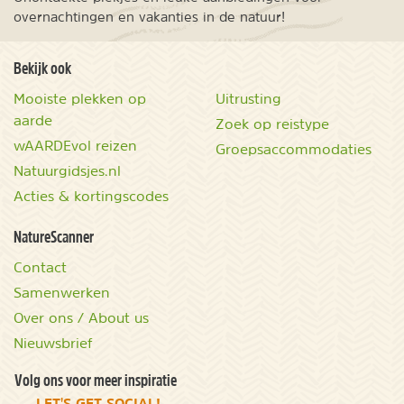
overnachtingen en vakanties in de natuur!
Bekijk ook
Mooiste plekken op
Uitrusting
aarde
Zoek op reistype
wAARDEvol reizen
Groepsaccommodaties
Natuurgidsjes.nl
Acties & kortingscodes
NatureScanner
Contact
Samenwerken
Over ons / About us
Nieuwsbrief
Volg ons voor meer inspiratie
LET'S GET SOCIAL!