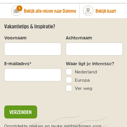
number_of_trips:
5
Bekijk alle reizen naar Damme
Bekijk kaart
Vakantietips & Inspiratie?
Voornaam
Achternaam
E-mailadres*
Waar ligt je interesse?
Nederland
Europa
Ver weg
VERZENDEN
Onontdekte plekjes en leuke aanbiedingen voor