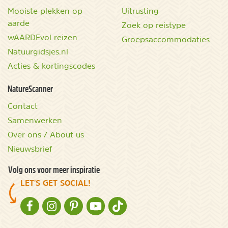
Mooiste plekken op
Uitrusting
aarde
Zoek op reistype
wAARDEvol reizen
Groepsaccommodaties
Natuurgidsjes.nl
Acties & kortingscodes
NatureScanner
Contact
Samenwerken
Over ons / About us
Nieuwsbrief
Volg ons voor meer inspiratie
LET'S GET SOCIAL!
NATURESCANNER OP FACEBOOK
NATURESCANNER OP INSTAGRAM
NATURESCANNER OP PINTEREST
NATURESCANNER OP YOUTUBE
NATURESCANNER OP TIKTOK