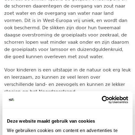
de schorren daarentegen de overgang van zout naar
zoet water en de overgang van water naar land
vormen. Dit is in West-Europa vrij uniek, en wordt dan
ook beschermd. De slikken zijn door hun tweemaal
daagse overstroming de groeiplaats voor zeekraal, de
schorren lopen wat minder vaak onder en zijn daarom
de groeiplaats voor lamsoor en duizendguldenkruid,
die goed kunnen overleven met zout water.
Voor kinderen is een uitstapje in de natuur ook erg leuk
en leerzaam, zo kunnen ze veel leren over
verschillende land- en zeevogels en kunnen ze lekker
stoeien op het Noordzeestrand.
Booking.com - Hotels nabij het Zwin
Bijzonder overnachten
Vind leuke overnachtingen in de omgeving.
Deze website maakt gebruik van cookies
Bij het Zwin, Cadzand en Knokke-Heist.
We gebruiken cookies om content en advertenties te
Heerlijk uitwaaien en vogels spotten.