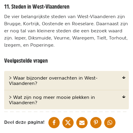
11. Steden in West-Vlaanderen
De vier belangrijkste steden van West-Vlaanderen zijn
Brugge, Kortrijk, Oostende en Roeselare. Daarnaast zijn
er nog tal van kleinere steden die een bezoek waard
zijn. Ieper, Diksmuide, Veurne, Waregem, Tielt, Torhout,
Izegem, en Poperinge.
Veelgestelde vragen
> Waar bijzonder overnachten in West-
Vlaanderen?
> Wat zijn nog meer mooie plekken in
Vlaanderen?
DELEN OP FACEBOOK
DELEN OP X
DELEN VIA DE MAIL
DELEN OP PINTEREST
DELEN OP WH
Deel deze pagina!