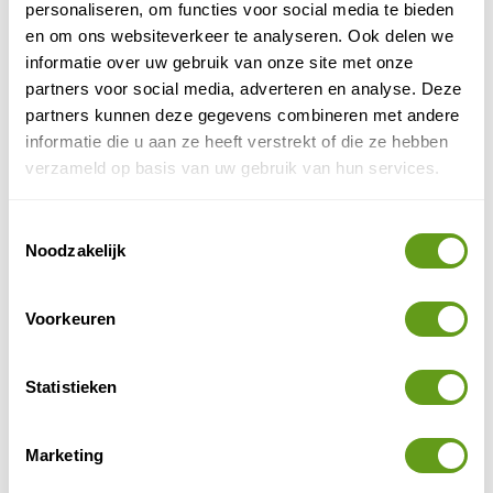
personaliseren, om functies voor social media te bieden
BEKIJK
en om ons websiteverkeer te analyseren. Ook delen we
informatie over uw gebruik van onze site met onze
Booking.com - Nomad Knokke
partners voor social media, adverteren en analyse. Deze
Bijzonder overnachten
partners kunnen deze gegevens combineren met andere
Met kinderen naar de Belgische kust? Kei leuk is
informatie die u aan ze heeft verstrekt of die ze hebben
deze Back-to-basic gezellige camping vlakbij
verzameld op basis van uw gebruik van hun services.
Knokke centrum en de Noordzeekust.
Toestemmingsselectie
BEKIJK
Noodzakelijk
Voorkeuren
6. Natuur bij Damme
Damme
Ook de middeleeuwse stad
, met de Damse
Vaart behoort, tot het Brugse Ommeland. De
Statistieken
stadswallen van Damme
zijn een aanrader. Tijdens de
Tachtigjarige oorlog vestigden de Spanjaarden zich in
Marketing
Damme en bouwden om de stad stervormige wallen.
Toen de bezetter vertrok, ontwikkelde de flora en