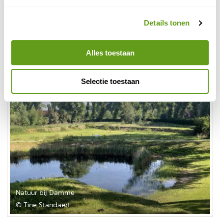
fauna zich in de grachten. Dit is vandaag de dag een
prachtig stukje natuur met moeras, weilanden,
Details tonen
rietvelden en een groot scala aan vogels en amfibieën.
De paden zijn te bewandelen met kinderwagen.
Alles toestaan
Selectie toestaan
Natuur bij Damme
© Tine Standaert