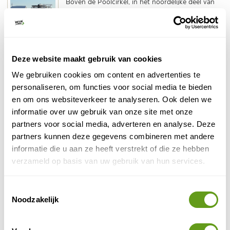
Boven de Poolcirkel, in het noordelijke deel van
Lapland, ligt het plaatsje Ivalo. Een fijne
uitvalsbasis voor een vakantie in winters Finland.
BEKIJK
Deze website maakt gebruik van cookies
Jyväskylä
Lakeland, het merengebied in Finland, is het
We gebruiken cookies om content en advertenties te
onontdekte pareltje van Finland. Je kunt hier
personaliseren, om functies voor social media te bieden
zowel in de zomer als in de winter deelnemen aan
en om ons websiteverkeer te analyseren. Ook delen we
super...
informatie over uw gebruik van onze site met onze
BEKIJK
partners voor social media, adverteren en analyse. Deze
partners kunnen deze gegevens combineren met andere
Suomussalmi
informatie die u aan ze heeft verstrekt of die ze hebben
Suomussalmi is een ruig en onbekend hoekje van
verzameld op basis van uw gebruik van hun services.
Finland, in het Arctisch Merengebied net onder de
poolcirkel. Hier struinen wilde bruine beren nog
door...
Toestemmingsselectie
Noodzakelijk
BEKIJK
Arctic Lakeland