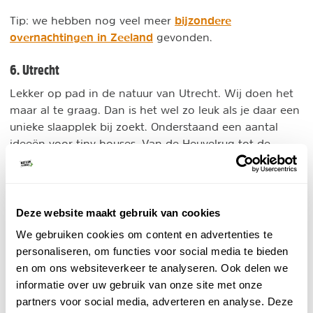
bijzondere
Tip: we hebben nog veel meer
overnachtingen in Zeeland
gevonden.
6. Utrecht
Lekker op pad in de natuur van Utrecht. Wij doen het
maar al te graag. Dan is het wel zo leuk als je daar een
unieke slaapplek bij zoekt. Onderstaand een aantal
ideeën voor tiny houses. Van de Heuvelrug tot de
Utrechtse plassen. Er zijn vele mooie tiny houses te
vinden met veel privacy!
EuroParcs - Utrechtse Heuvelrug
Deze website maakt gebruik van cookies
Vakantiepark
We gebruiken cookies om content en advertenties te
Dit vakantiepark ligt dicht bij Maarn en het
personaliseren, om functies voor social media te bieden
Henschotermeer! Kies voor een glampingtent,
en om ons websiteverkeer te analyseren. Ook delen we
tiny house of andere unieke slaapplek.
informatie over uw gebruik van onze site met onze
partners voor social media, adverteren en analyse. Deze
BEKIJK