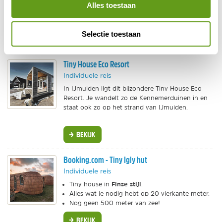
7. Noord-Holland
Alles toestaan
Er waren zoveel pareltjes te vinden in Noord-Holland
dat het moeilijk was om te kiezen. Veel tiny houses in
Selectie toestaan
de provincie staan vlakbij de zee!
Tiny House Eco Resort
Individuele reis
In IJmuiden ligt dit bijzondere Tiny House Eco
Resort. Je wandelt zo de Kennemerduinen in en
staat ook zo op het strand van IJmuiden.
BEKIJK
Booking.com - Tiny Igly hut
Individuele reis
Finse stijl
Tiny house in
.
Alles wat je nodig hebt op 20 vierkante meter.
Nog geen 500 meter van zee!
BEKIJK