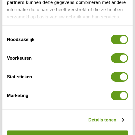
partners kunnen deze gegevens combineren met andere
informatie die u aan ze heeft verstrekt of die ze hebben
Booking.com - Wellness Tiny House
verzameld op basis van uw gebruik van hun services.
Individuele reis
Gloednieuw tiny house aan de Vinkeveense
Toestemmingsselectie
plassen. Moderne keuken en badkamer met
Noodzakelijk
inloop-regendouche + terras met gedeelde sauna
en privé-hottub.
Voorkeuren
BEKIJK
CoCo Cabin - Tiny House Woudenberg
Statistieken
Individuele reis
Romantisch huisje
met tropische tuin.
Marketing
Met zwembad en hottub.
Kom samen tot rust!
BEKIJK
Details tonen