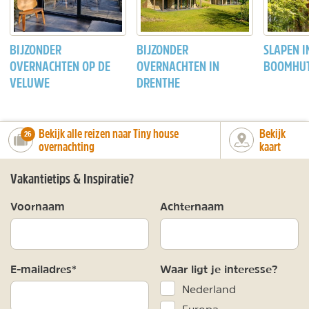
BIJZONDER
BIJZONDER
SLAPEN I
OVERNACHTEN OP DE
OVERNACHTEN IN
BOOMHU
VELUWE
DRENTHE
Bekijk alle reizen naar Tiny house
Bekijk
number_of_trips:
26
overnachting
kaart
Vakantietips & Inspiratie?
Voornaam
Achternaam
E-mailadres*
Waar ligt je interesse?
Nederland