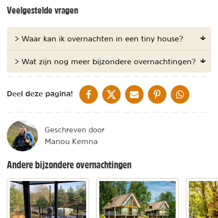
Veelgestelde vragen
> Waar kan ik overnachten in een tiny house?
> Wat zijn nog meer bijzondere overnachtingen?
DELEN OP FACEBOOK
DELEN OP X
DELEN VIA DE MAIL
DELEN OP PINTEREST
DELEN OP WH
Deel deze pagina!
Geschreven door
Manou Kemna
Andere bijzondere overnachtingen