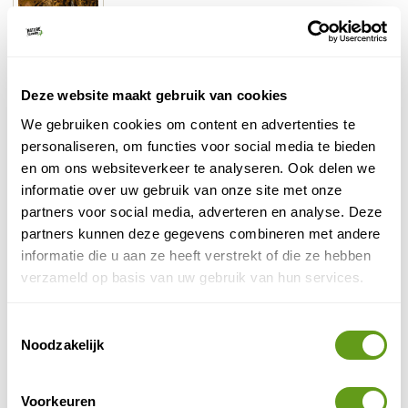
Lodge met tiny house gevoel. Knusse slaapplek
bekende
voor 4 personen vlakbij de
Seljalandsfoss
in het zuiden van IJsland.
Deze website maakt gebruik van cookies
BEKIJK
We gebruiken cookies om content en advertenties te
Booking.com - Brimnes Bungalow
personaliseren, om functies voor social media te bieden
en om ons websiteverkeer te analyseren. Ook delen we
Individuele reis
informatie over uw gebruik van onze site met onze
In elk seizoen zijn deze huisjes met hottub in
Noord-IJsland geweldig. In de zomer
partners voor social media, adverteren en analyse. Deze
kajakverhuur, in de winter skiën en hopelijk
partners kunnen deze gegevens combineren met andere
noorderlicht!
informatie die u aan ze heeft verstrekt of die ze hebben
BEKIJK
verzameld op basis van uw gebruik van hun services.
Toestemmingsselectie
4. Overnachten in Reykjavik
Noodzakelijk
Misschien vind je het fijn om Reykjavik als uitvalsbasis
voor jouw reis te kiezen. Vanuit de hoofdstad kan je
Voorkeuren