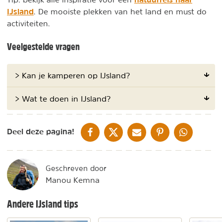
IJsland
. De mooiste plekken van het land en must do
activiteiten.
Veelgestelde vragen
> Kan je kamperen op IJsland?
> Wat te doen in IJsland?
DELEN OP FACEBOOK
DELEN OP X
DELEN VIA DE MAIL
DELEN OP PINTEREST
DELEN OP WH
Deel deze pagina!
Geschreven door
Manou Kemna
Andere IJsland tips