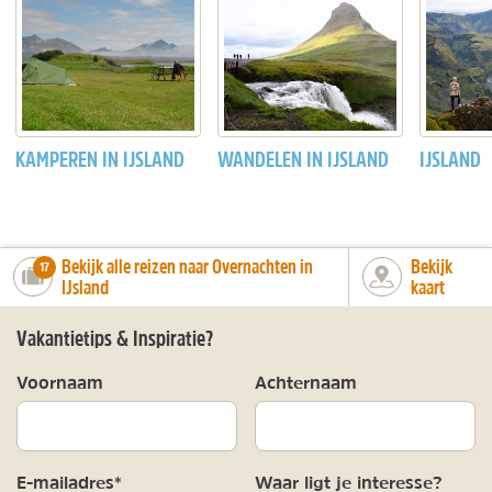
KAMPEREN IN IJSLAND
WANDELEN IN IJSLAND
IJSLAND
Bekijk alle reizen naar Overnachten in
Bekijk
number_of_trips:
17
IJsland
kaart
Vakantietips & Inspiratie?
Voornaam
Achternaam
E-mailadres*
Waar ligt je interesse?