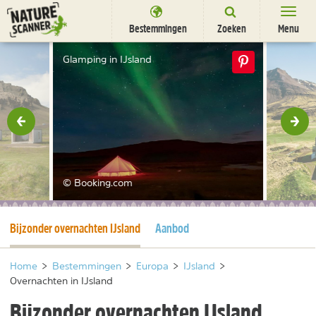
Ga
naar
Bestemmingen
Zoeken
Menu
content
Bestemmingen
Glamping in IJsland
Overnachten
Activiteiten
rige
Vol
Natuurparken
Dieren
© Booking.com
DEALS
SHOP
Huidige pagina
Bijzonder overnachten IJsland
Aanbod
Nieuwsbrief
Uitgelicht
Partners
/
nl
fr
Home
>
Bestemmingen
>
Europa
>
IJsland
>
Overnachten in IJsland
Bijzonder overnachten IJsland