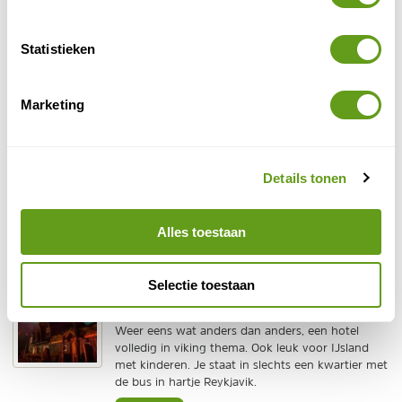
immers alle kanten op. Kies dan niet voor het eerste
het beste stadshotel, maar kijk eens naar de minder
Statistieken
voor de hand liggende accommodaties. Soms loont
het net iets buiten de stad te zoeken.
Marketing
Booking.com - Reykjavik Domes
Individuele reis
Voor wie niet per se in het centrum wil slapen. Je
Details tonen
slaapt aan de voet van de Esja berg net buiten
Reykjavik. In een tent met een luxe bed met eigen
hottub.
Alles toestaan
BEKIJK
Booking.com - Hotel Viking
Selectie toestaan
Individuele reis
Weer eens wat anders dan anders, een hotel
volledig in viking thema. Ook leuk voor IJsland
met kinderen. Je staat in slechts een kwartier met
de bus in hartje Reykjavik.