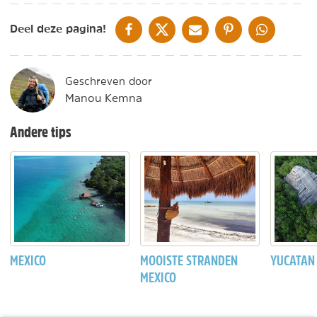
DELEN OP FACEBOOK
DELEN OP X
DELEN VIA DE MAIL
DELEN OP PINTEREST
DELEN OP WH
Deel deze pagina!
Geschreven door
Manou Kemna
Andere tips
MEXICO
MOOISTE STRANDEN
YUCATAN
MEXICO