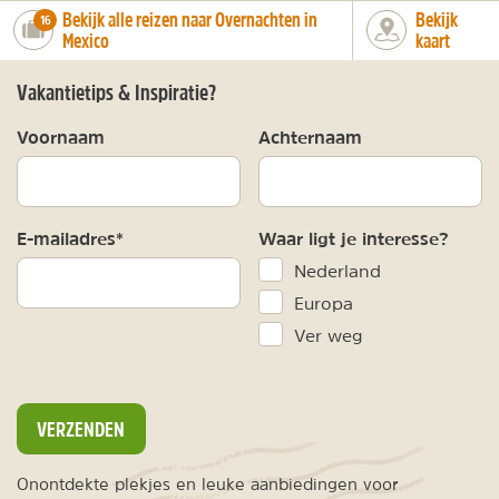
Bekijk alle reizen naar Overnachten in
Bekijk
number_of_trips:
16
Mexico
kaart
Vakantietips & Inspiratie?
Voornaam
Achternaam
E-mailadres*
Waar ligt je interesse?
Nederland
Europa
Ver weg
VERZENDEN
Onontdekte plekjes en leuke aanbiedingen voor