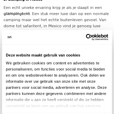
Een echt unieke ervaring krijg je als je slaapt in een
glampingtent
. Een stuk meer luxe dan op een normale
camping maar wel het echte buitenleven gevoel. Van
dome tot safaritent, in Mexico vind je genoeg luxe
tenten om in te overnachten!
Booking.com - Glamping aan zee
Individuele reis
Deze website maakt gebruik van cookies
Relaxter wordt het niet! Overnachten in een
prachtige glampingtent in het zand aan een
We gebruiken cookies om content en advertenties te
felblauwe zee. Leuke opties tot (water)sporten.
personaliseren, om functies voor social media te bieden
en om ons websiteverkeer te analyseren. Ook delen we
BEKIJK
informatie over uw gebruik van onze site met onze
partners voor social media, adverteren en analyse. Deze
Booking.com - Glamping met cenote
partners kunnen deze gegevens combineren met andere
Individuele reis
informatie die u aan ze heeft verstrekt of die ze hebben
Prachtige glamping in Tulum met eigen cenote.
verzameld op basis van uw gebruik van hun services.
Op steenworp van zee en het biosfeerreservaat