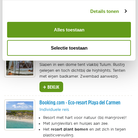
Individuele reis
Details tonen
Relaxen bij het strand van een ecoresort.
all-in luxe strandvakantie
Of misschien een
?
Het kan allemaal bij TUI, bekijk hun aanbod.
Alles toestaan
BEKIJK
Selectie toestaan
Booking.com - Glamping Mayan Glam
Individuele reis
Slapen in een dome tent vlakbij Tulum. Rustig
gelegen en toch dichtbij de highlights. Tenten
met eigen badkamer. Zwembad aanwezig.
BEKIJK
Booking.com - Eco-resort Playa del Carmen
Individuele reis
Resort met hart voor natuur (bij mangrove)!
Met junglevilla's en huisjes aan zee.
resort plant bomen
Het
en zet zich in tegen
plasticvervuiling.