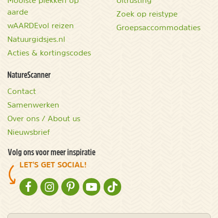
aarde
Zoek op reistype
wAARDEvol reizen
Groepsaccommodaties
Natuurgidsjes.nl
Acties & kortingscodes
NatureScanner
Contact
Samenwerken
Over ons / About us
Nieuwsbrief
Volg ons voor meer inspiratie
LET'S GET SOCIAL!
NATURESCANNER OP FACEBOOK
NATURESCANNER OP INSTAGRAM
NATURESCANNER OP PINTEREST
NATURESCANNER OP YOUTUBE
NATURESCANNER OP TIKTOK