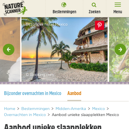
Ga
naar
Bestemmingen
Zoeken
Menu
content
Bestemmingen
Bijzonder hotel Mexico
Overnachten
Activiteiten
rige
Vol
Natuurparken
Dieren
© Booking.com
DEALS
SHOP
Huidige pagina
Huidige pagina
Bijzonder overnachten in Mexico
Aanbod
Nieuwsbrief
Uitgelicht
Partners
/
nl
fr
Home
>
Bestemmingen
>
Midden-Amerika
>
Mexico
>
Overnachten in Mexico
>
Aanbod unieke slaapplekken Mexico
Aanbod unieke slaapplekken