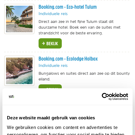
Booking.com - Eco-hotel Tulum
Individuele reis
Direct aan zee in het fijne Tulum staat dit
duurzame hotel. Boek een van de suites met
strandzicht voor de beste ervaring.
BEKIJK
Booking.com - Ecolodge Holbox
Individuele reis
Bungalows en suites direct aan zee op dit bounty
eiland.
BEKIJK
TUI - Eco-resort
Individuele reis
Deze website maakt gebruik van cookies
Voor wie het fijn vindt in een groter resort te
overnachten dat wel goed bezig is met
We gebruiken cookies om content en advertenties te
duurzaamheid. Met zwemparadijs.
personaliseren, om functies voor social media te bieden