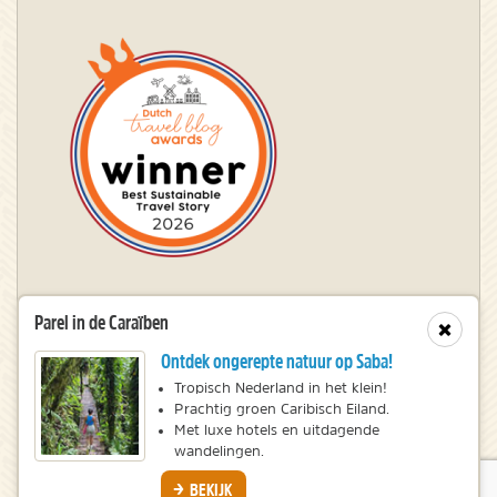
Winnaar Dutch Travel Blog Awards
Parel in de Caraïben
Sluit
Ontdek ongerepte natuur op Saba!
© 2010 – 2026 NatureScanner.nl
Tropisch Nederland in het klein!
Prachtig groen Caribisch Eiland.
Veelgestelde vragen
Met luxe hotels en uitdagende
Privacy statement
wandelingen.
Disclaimer
BEKIJK