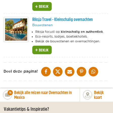
BEKIJK
Riksja Travel - Kleinschalig overnachten
Bouwstenen
kleinschalig en authentiek
Riksja focust op
.
Eco-resorts, lodges, boetiekhotels.
Bekijk de bouwstenen en overnachtingen.
BEKIJK
DELEN OP FACEBOOK
DELEN OP X
DELEN VIA DE MAIL
DELEN OP PINTEREST
DELEN OP WH
Deel deze pagina!
Bekijk alle reizen naar Overnachten in
Bekijk
number_of_trips:
16
Mexico
kaart
Vakantietips & Inspiratie?