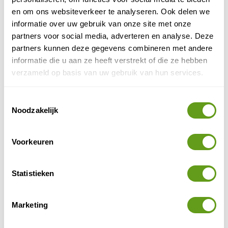
BEKIJK
en om ons websiteverkeer te analyseren. Ook delen we
informatie over uw gebruik van onze site met onze
Booking.com - Xinalani retreat
partners voor social media, adverteren en analyse. Deze
partners kunnen deze gegevens combineren met andere
Individuele reis
informatie die u aan ze heeft verstrekt of die ze hebben
Yoga retreat en eco-resort op een afgelegen plek
aan zee die alleen per boot bereikbaar is. Het eco-
verzameld op basis van uw gebruik van hun services.
resort is ook een wildlife sanctuary.
BEKIJK
Toestemmingsselectie
Noodzakelijk
Booking.com - Kleurrijk hotel
Individuele reis
Voorkeuren
In dit hotel ten zuidwesten van Mexico-Stad vind
je fijne balans tussen relaxen en deelnemen aan
activiteiten.
Statistieken
BEKIJK
Marketing
TUI - Vakantie Mexico