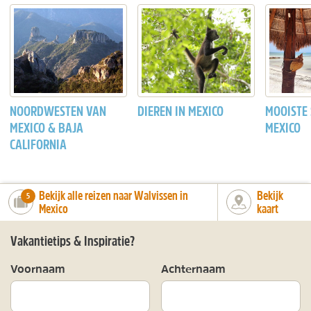
NOORDWESTEN VAN
DIEREN IN MEXICO
MOOISTE
MEXICO & BAJA
MEXICO
CALIFORNIA
Bekijk alle reizen naar Walvissen in
Bekijk
number_of_trips:
5
Mexico
kaart
Vakantietips & Inspiratie?
Voornaam
Achternaam