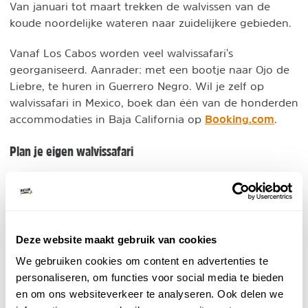
Van januari tot maart trekken de walvissen van de
koude noordelijke wateren naar zuidelijkere gebieden.
Vanaf Los Cabos worden veel walvissafari's
georganiseerd. Aanrader: met een bootje naar Ojo de
Liebre, te huren in Guerrero Negro. Wil je zelf op
walvissafari in Mexico, boek dan één van de honderden
Booking.com
accommodaties in Baja California op
.
Plan je eigen walvissafari
Get Your Guide - Walvissafari Los Cabos
Excursies
Boek jouw droom walvisexcursie in Baja
California. Genoeg keuze bij Get Your Guide.
Deze website maakt gebruik van cookies
We gebruiken cookies om content en advertenties te
BEKIJK
personaliseren, om functies voor social media te bieden
en om ons websiteverkeer te analyseren. Ook delen we
Natuurgidsen Mexico