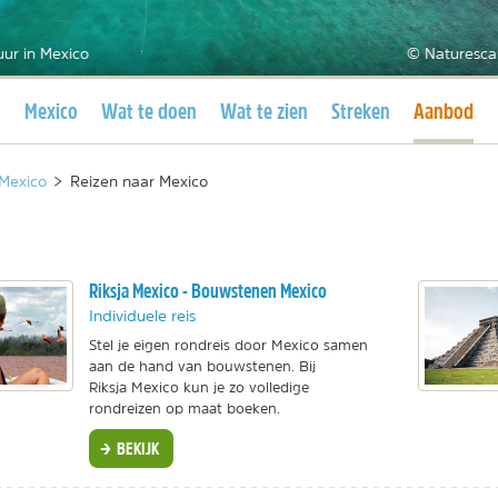
ur in Mexico
© Naturesca
Huidige pagina
Huidige pa
Mexico
Wat te doen
Wat te zien
Streken
Aanbod
Mexico
>
Reizen naar Mexico
Riksja Mexico - Bouwstenen Mexico
Individuele reis
Stel je eigen rondreis door Mexico samen
aan de hand van bouwstenen. Bij
Riksja Mexico kun je zo volledige
rondreizen op maat boeken.
BEKIJK