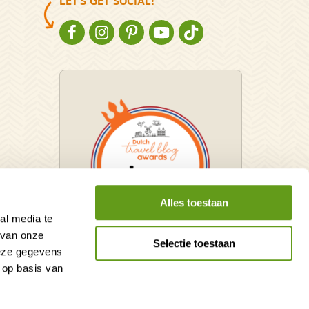
LET'S GET SOCIAL!
NATURESCANNER OP FACEBOOK
NATURESCANNER OP INSTAGRAM
NATURESCANNER OP PINTEREST
NATURESCANNER OP YOUTUBE
NATURESCANNER OP TIKT
Alles toestaan
al media te
 van onze
Selectie toestaan
deze gegevens
Winnaar Dutch Travel Blog
 op basis van
Awards