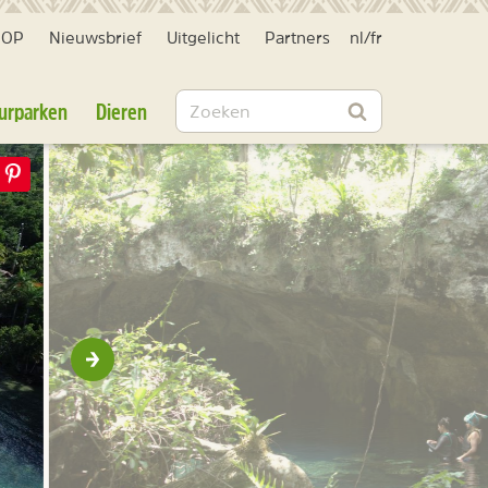
HOP
Nieuwsbrief
Uitgelicht
Partners
nl
/
fr
Zoeken
urparken
Dieren
Zoeken
Volgende