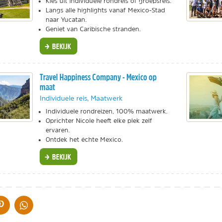
Kies uit individuele rondreis of groepsreis.
Langs alle highlights vanaf Mexico-Stad
naar Yucatan.
Geniet van Caribische stranden.
BEKIJK
Travel Happiness Company - Mexico op
maat
Individuele reis, Maatwerk
Individuele rondreizen, 100% maatwerk.
Oprichter Nicole heeft elke plek zelf
ervaren.
Ontdek het échte Mexico.
BEKIJK
IA DE MAIL
DELEN OP PINTEREST
DELEN OP WHATSAPP