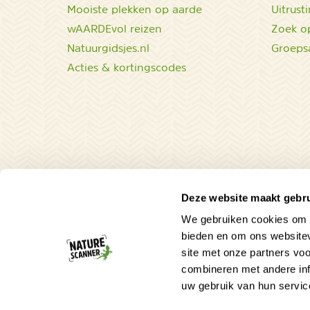
Mooiste plekken op aarde
Uitrust
wAARDEvol reizen
Zoek op
Natuurgidsjes.nl
Groeps
Acties & kortingscodes
Deze website maakt gebru
We gebruiken cookies om c
Parel in de Caraïben
bieden en om ons websitev
site met onze partners vo
Ontdek ongerepte natuur op Saba!
combineren met andere inf
Tropisch Nederland in het klein!
uw gebruik van hun servic
Prachtig groen Caribisch Eiland.
Met luxe hotels en uitdagende wandelingen.