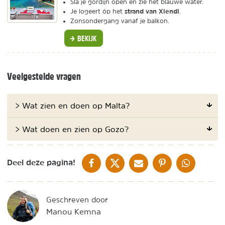
Sla je gordijn open en zie het blauwe water.
strand van Xlendi
Je logeert óp het
.
Zonsondergang vanaf je balkon.
BEKIJK
Veelgestelde vragen
> Wat zien en doen op Malta?
> Wat doen en zien op Gozo?
DELEN OP FACEBOOK
DELEN OP X
DELEN VIA DE MAIL
DELEN OP PINTEREST
DELEN OP WH
Deel deze pagina!
Geschreven door
Manou Kemna