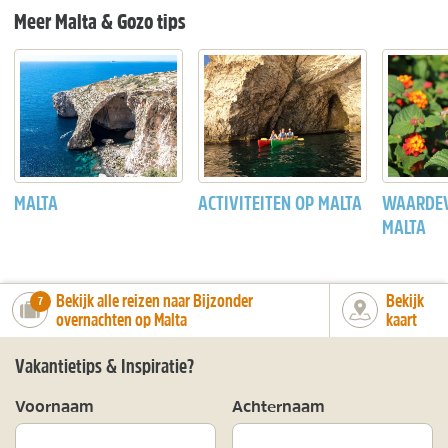
Meer Malta & Gozo tips
MALTA
ACTIVITEITEN OP MALTA
WAARDEV
MALTA
Bekijk alle reizen naar Bijzonder
Bekijk
number_of_trips:
7
overnachten op Malta
kaart
Vakantietips & Inspiratie?
Voornaam
Achternaam