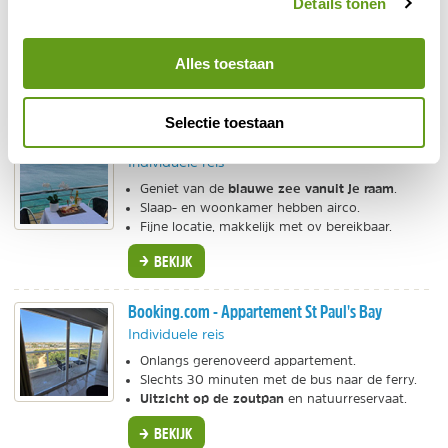
Details tonen
Modern appartement voor 4 personen.
10 minuten lopen van hartje Valletta
Op
.
Spectaculair uitzicht vanaf het dakterras.
Alles toestaan
BEKIJK
Selectie toestaan
Appartement met zeezicht in Sliema
Individuele reis
blauwe zee vanuit je raam
Geniet van de
.
Slaap- en woonkamer hebben airco.
Fijne locatie, makkelijk met ov bereikbaar.
BEKIJK
Booking.com - Appartement St Paul's Bay
Individuele reis
Onlangs gerenoveerd appartement.
Slechts 30 minuten met de bus naar de ferry.
Uitzicht op de zoutpan
en natuurreservaat.
BEKIJK