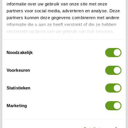
informatie over uw gebruik van onze site met onze
soms een leuk extraatje zoals een zwembad of hottub
partners voor social media, adverteren en analyse. Deze
op het balkon. Een appartement is een aanrader als je
partners kunnen deze gegevens combineren met andere
het fijn vindt zelf te koken en je vrijheid en privacy te
informatie die u aan ze heeft verstrekt of die ze hebben
hebben.
verzameld op basis van uw gebruik van hun services.
appartementen bij Booking
Bekijk alle
.
Toestemmingsselectie
Uitgelicht
Noodzakelijk
Booking.com - Malta Serenity Home
Voorkeuren
Individuele reis
Modern appartement
met stijlvolle inrichting.
Zeer ruime kamers en terras.
Statistieken
Locatie aan de oostkust van Malta,
in Marsaskala.
BEKIJK
Marketing
Appartement vlakbij Valletta
Individuele reis