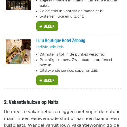
Logeer
midden in Mdina
in dit eeuwenoude
paleis.
Ga de stad in voordat de massa er is!
5-sterren luxe en uitzicht.
BEKIJK
Lulu Boutique Hotel Żebbuġ
Individuele reis
Dit hotel is tot in de puntjes verzorgd!
Prachtige kamers. Zwembad en optioneel
hottub.
Uitstekende service, super ontbijt.
BEKIJK
2. Vakantiehuizen op Malta
De meeste vakantiehuizen liggen niet vrij in de natuur,
maar in een eeuwenoude stad of aan een baai in een
kustplaats. Wandel vanuit jouw vakantiewoning zo de