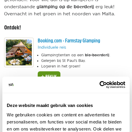
glamping op de boerderij
onderstaande
erg leuk!
Overnacht in het groen in het noorden van Malta.
Ontdek!
Booking.com - Farmstay Glamping
Individuele reis
bio-boerderij
Glampingtenten op een
.
Gelegen bij St Paul's Bay.
Logeren in het groen!
BEKIJK
4. Appartementen op Malta
Deze website maakt gebruik van cookies
Het appartement is het meest voorkomende
We gebruiken cookies om content en advertenties te
accommodatietype op het eiland. De appartementen
personaliseren, om functies voor social media te bieden
hebben alles voor een comfortabel verblijf. Eigen
en om ons websiteverkeer te analyseren. Ook delen we
badkamer en keuken, vaak meerdere slaapkamers en