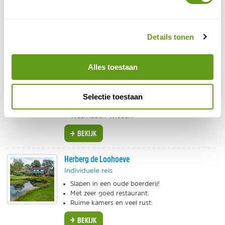
Verstopt in de Drentse natuur vind je genoeg
romantische accommodaties
. Een huisje met wellness
Details tonen
of gewoon een heel fijn verblijf in de bossen?
Huisje met sauna
Alles toestaan
Individuele reis
Mooi huisje met tuin en zwemvijver.
Selectie toestaan
Heerlijke sauna!
Niet ver van Giethoorn, Dwingelderveld en
Weerribben-Wieden.
BEKIJK
Herberg de Loohoeve
Individuele reis
Slapen in een oude boerderij!
Met zeer goed restaurant.
Ruime kamers en veel rust.
BEKIJK