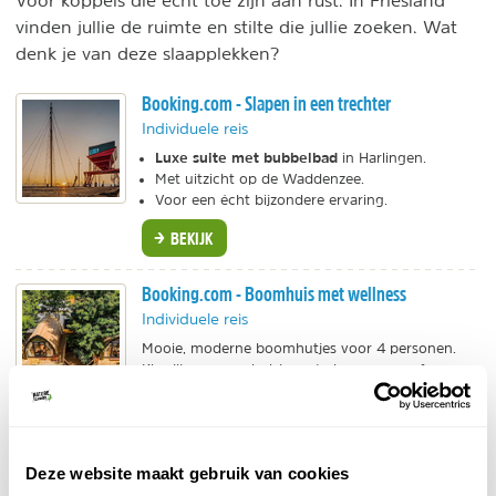
vinden jullie de ruimte en stilte die jullie zoeken. Wat
denk je van deze slaapplekken?
Booking.com - Slapen in een trechter
Individuele reis
Luxe suite met bubbelbad
in Harlingen.
Met uitzicht op de Waddenzee.
Voor een écht bijzondere ervaring.
BEKIJK
Booking.com - Boomhuis met wellness
Individuele reis
Mooie, moderne boomhutjes voor 4 personen.
Kies jij voor een huisje met eigen sauna of
hottub? Op een heerlijk groen vakantieparkje net
buiten Dokkum.
BEKIJK
Deze website maakt gebruik van cookies