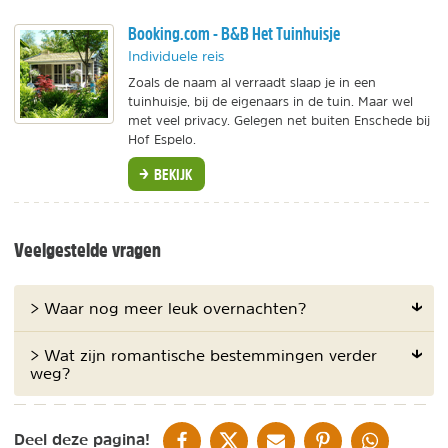
Booking.com - B&B Het Tuinhuisje
Individuele reis
Zoals de naam al verraadt slaap je in een
tuinhuisje, bij de eigenaars in de tuin. Maar wel
met veel privacy. Gelegen net buiten Enschede bij
Hof Espelo.
BEKIJK
Veelgestelde vragen
> Waar nog meer leuk overnachten?
> Wat zijn romantische bestemmingen verder
weg?
DELEN OP FACEBOOK
DELEN OP X
DELEN VIA DE MAIL
DELEN OP PINTEREST
DELEN OP WH
Deel deze pagina!