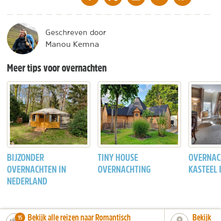
Geschreven door
Manou Kemna
Meer tips voor overnachten
BIJZONDER
TINY HOUSE
OVERNAC
OVERNACHTEN IN
OVERNACHTING
KASTEEL 
NEDERLAND
Bekijk alle reizen naar Romantisch
Bekijk
number_of_trips:
15