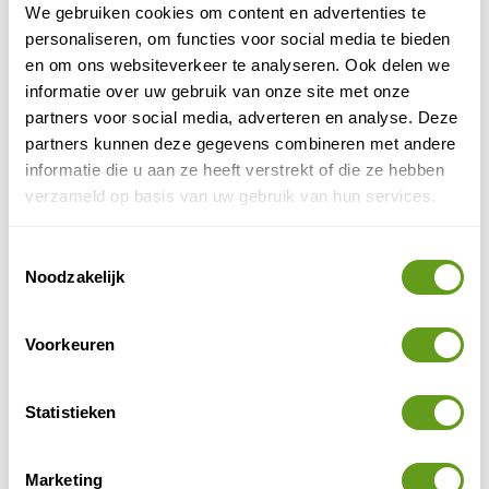
We gebruiken cookies om content en advertenties te
personaliseren, om functies voor social media te bieden
6. In Limburg
en om ons websiteverkeer te analyseren. Ook delen we
informatie over uw gebruik van onze site met onze
Het Limburgse heuvelland is fantastisch om samen
partners voor social media, adverteren en analyse. Deze
lekker te gaan wandelen en je even in het buitenland
partners kunnen deze gegevens combineren met andere
te wanen. Maar ook meer in het noorden van Limburg
informatie die u aan ze heeft verstrekt of die ze hebben
is het genieten samen. Inspiratie voor romantische
verzameld op basis van uw gebruik van hun services.
slaapplekken in Limburg:
Hotel Klein Zwitserland
Toestemmingsselectie
Bijzonder overnachten
Noodzakelijk
Midden in het Limburgse heuvellandschap ligt dit
wellnesshotel. Je geniet volop van het uitzicht
Voorkeuren
vanuit het zwembad, je kamer en het terras.
BEKIJK
Statistieken
Marketing
7. In Drenthe