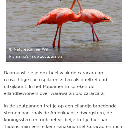
© Naturescanner Wil
Flamingo's in de zoutpannen
Daarnaast zie je ook heel vaak de caracara op
reusachtige cactuspilaren zitten als doeltreffend
uitkijkpunt. In het Papiamento spreken de
eilandbewoners over warawara i.p.v. cararcara.
In de zoutpannen tref je op een eilandje broedende
sternen aan zoals de Amerikaanse dwergstern, de
koningsstern en ook het visdiefje tref je hier aan.
Tijdens mijn eerste kennismaking met Curaçao en mijn