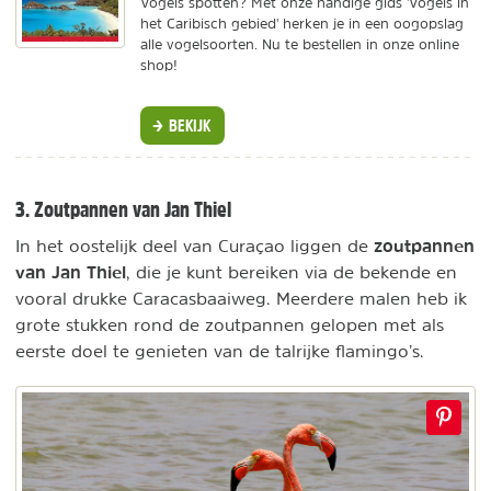
Vogels spotten? Met onze handige gids 'Vogels in
het Caribisch gebied' herken je in een oogopslag
alle vogelsoorten. Nu te bestellen in onze online
shop!
BEKIJK
3. Zoutpannen van Jan Thiel
zoutpannen
In het oostelijk deel van Curaçao liggen de
van Jan Thiel
, die je kunt bereiken via de bekende en
vooral drukke Caracasbaaiweg. Meerdere malen heb ik
grote stukken rond de zoutpannen gelopen met als
eerste doel te genieten van de talrijke flamingo’s.