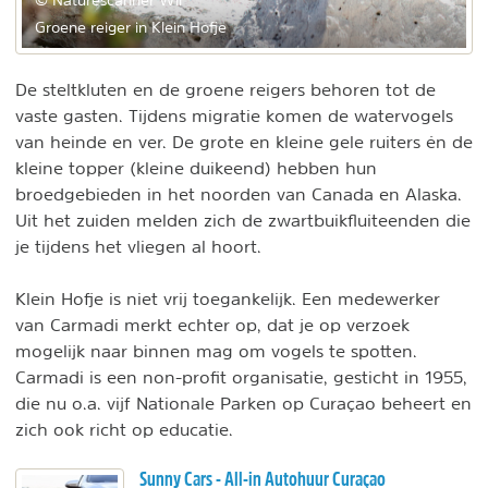
© Naturescanner Wil
Groene reiger in Klein Hofje
De steltkluten en de groene reigers behoren tot de
vaste gasten. Tijdens migratie komen de watervogels
van heinde en ver. De grote en kleine gele ruiters én de
kleine topper (kleine duikeend) hebben hun
broedgebieden in het noorden van Canada en Alaska.
Uit het zuiden melden zich de zwartbuikfluiteenden die
je tijdens het vliegen al hoort.
Klein Hofje is niet vrij toegankelijk. Een medewerker
van Carmadi merkt echter op, dat je op verzoek
mogelijk naar binnen mag om vogels te spotten.
Carmadi is een non-profit organisatie, gesticht in 1955,
die nu o.a. vijf Nationale Parken op Curaçao beheert en
zich ook richt op educatie.
Sunny Cars - All-in Autohuur Curaçao