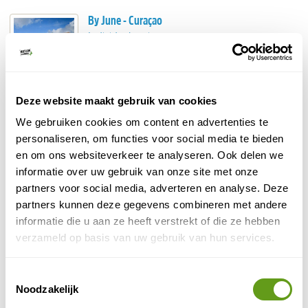
By June - Curaçao
Individuele reis
Via By June boek je je vlucht, verblijf en
huurauto in één keer.
Keuze uit kleinschalige accommodaties.
Knus appartement, luxe villa of charmant hotel.
Deze website maakt gebruik van cookies
BEKIJK
We gebruiken cookies om content en advertenties te
personaliseren, om functies voor social media te bieden
en om ons websiteverkeer te analyseren. Ook delen we
4. Christoffel National Park
informatie over uw gebruik van onze site met onze
partners voor social media, adverteren en analyse. Deze
Op een uurtje rijden van Willemstad ligt het grootste
partners kunnen deze gegevens combineren met andere
nationale park van Curaçao
. De openingsuren wijken af
informatie die u aan ze heeft verstrekt of die ze hebben
van gangbare museumbezoektijden: 06.00 - 14.00 u.
verzameld op basis van uw gebruik van hun services.
Entree in 2023: volwassenen US $15 en kinderen
Christoffel National
tussen 6-12 betalen US $2. Het
Park
biedt uitgebreide fauna en flora die je alleen kunt
Toestemmingsselectie
Noodzakelijk
ontdekken of m.b.v. een gids wandelend of in de vorm
van een safari in een open truck met zitplaatsen.