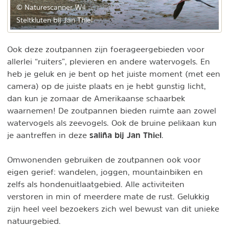
© Naturescanner Wil
Steltkluten bij Jan Thiel
Ook deze zoutpannen zijn foerageergebieden voor
allerlei “ruiters”, plevieren en andere watervogels. En
heb je geluk en je bent op het juiste moment (met een
camera) op de juiste plaats en je hebt gunstig licht,
dan kun je zomaar de Amerikaanse schaarbek
waarnemen! De zoutpannen bieden ruimte aan zowel
watervogels als zeevogels. Ook de bruine pelikaan kun
saliña bij Jan Thiel
je aantreffen in deze
.
Omwonenden gebruiken de zoutpannen ook voor
eigen gerief: wandelen, joggen, mountainbiken en
zelfs als hondenuitlaatgebied. Alle activiteiten
verstoren in min of meerdere mate de rust. Gelukkig
zijn heel veel bezoekers zich wel bewust van dit unieke
natuurgebied.