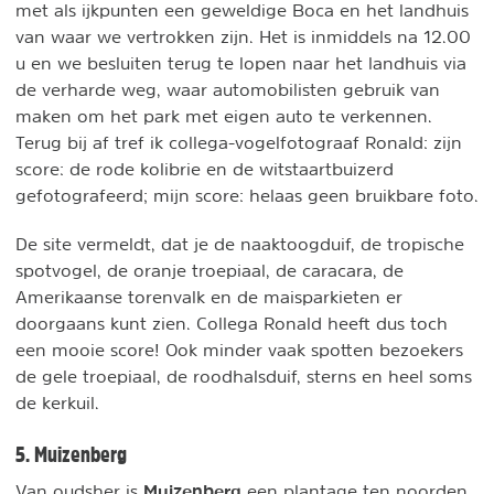
met als ijkpunten een geweldige Boca en het landhuis
van waar we vertrokken zijn. Het is inmiddels na 12.00
u en we besluiten terug te lopen naar het landhuis via
de verharde weg, waar automobilisten gebruik van
maken om het park met eigen auto te verkennen.
Terug bij af tref ik collega-vogelfotograaf Ronald: zijn
score: de rode kolibrie en de witstaartbuizerd
gefotografeerd; mijn score: helaas geen bruikbare foto.
De site vermeldt, dat je de naaktoogduif, de tropische
spotvogel, de oranje troepiaal, de caracara, de
Amerikaanse torenvalk en de maisparkieten er
doorgaans kunt zien. Collega Ronald heeft dus toch
een mooie score! Ook minder vaak spotten bezoekers
de gele troepiaal, de roodhalsduif, sterns en heel soms
de kerkuil.
5. Muizenberg
Muizenberg
Van oudsher is
een plantage ten noorden