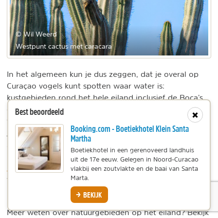
© Wil Weerd
Westpunt cactus met caracara
In het algemeen kun je dus zeggen, dat je overal op
Curaçao vogels kunt spotten waar water is:
kustgebieden rond het hele eiland inclusief de Boca’s,
de zoutpannen (salinās), zoetwaterbekkens en
Best beoordeeld
Sluit
waterreservoirs. Aan de bovenstaande opsomming kun
Booking.com - Boetiekhotel Klein Santa
je ook nog toevoegen St. Michielbaai (flamingo’s),
Martha
Santa Barbara (fregatvogels) en Spaanse Water. Santa
Boetiekhotel in een gerenoveerd landhuis
Sandals
Barbara Beach Hotel is nu een onderdeel van
uit de 17e eeuw. Gelegen in Noord-Curacao
Royal Curaçao
en nu enkel en alleen nog toegankelijk
vlakbij een zoutvlakte en de baai van Santa
Marta.
voor gasten. De talrijk aanwezige rode kolibries krijgen
nu helaas minder bezoek.
BEKIJK
Meer weten over natuurgebieden op het eiland? Bekijk