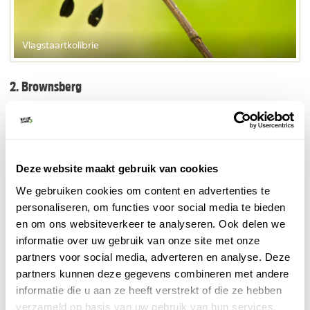
Vlagstaartkolibrie
2. Brownsberg
vogels in
Er zijn vele bijzondere plaatsen waar je
Suriname
Brownsberg
kunt zien.
is erg bekend en ook
per auto bereikbaar. Bovenop de berg ligt een
onderzoekscentrum en zijn wat primitieve
Deze website maakt gebruik van cookies
onderkomens. Je kunt er verschillende hele mooie
We gebruiken cookies om content en advertenties te
wandelingen maken en je hebt er een prachtig uitzicht
personaliseren, om functies voor social media te bieden
over het Brokopondo stuwmeer. Genietend van het
en om ons websiteverkeer te analyseren. Ook delen we
uitzicht kijk je over de boomkronen van de bomen
informatie over uw gebruik van onze site met onze
lager op de helling.
partners voor social media, adverteren en analyse. Deze
vogels
Vrijwel zonder ophouden verschijnen
in de
partners kunnen deze gegevens combineren met andere
boomkronen, van grote groefsnaveltoekan en groene
informatie die u aan ze heeft verstrekt of die ze hebben
arassari tot kleinste kolibries. In de omgeving zijn
verzameld op basis van uw gebruik van hun services.