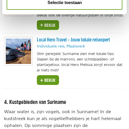
Selectie toestaan
Handige uitvouwkaart van de meest
voorkomende dieren en vogels in de Amazone.
Bekijk ook de overige natuurgidsen in onze shop.
BEKIJK
Local Hero Travel – Jouw lokale reisexpert
Individuele reis, Maatwerk
Slim geregeld. Suriname zien met lokale tips.
Slapen bij de marrons, een schildpadden- of
plantagetour, local Hero Melissa zorgt ervoor dat
je niets mist!
BEKIJK
4. Kustgebieden van Suriname
Waar water is, zijn vogels, ook in Suriname! In de
kuststreek kun je als vogelliefhebbers je hart helemaal
ophalen. Op sommige plaatsen zijn de