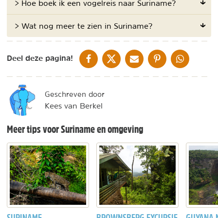
> Hoe boek ik een vogelreis naar Suriname?
> Wat nog meer te zien in Suriname?
DELEN OP FACEBOOK
DELEN OP X
DELEN VIA DE MAIL
DELEN OP PINTEREST
DELEN OP WH
Deel deze pagina!
Geschreven door
Kees van Berkel
Meer tips voor Suriname en omgeving
SURINAME
BROWNSBERG EXCURSIE
GUYANA 