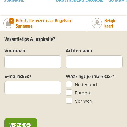
Bekijk alle reizen naar Vogels in
Bekijk
number_of_trips:
5
Suriname
kaart
Vakantietips & Inspiratie?
Voornaam
Achternaam
E-mailadres*
Waar ligt je interesse?
Nederland
Europa
Ver weg
VERZENDEN