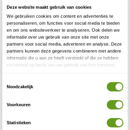
Vogels in Tanzania
Deze website maakt gebruik van cookies
Als een van de grootste landen in Oost-Afrika
We gebruiken cookies om content en advertenties te
vind je naast de grote rijkdom aan zoogdieren,
personaliseren, om functies voor social media te bieden
enorm veel vogels in Tanzania. Een aantal parken
is zeer...
en om ons websiteverkeer te analyseren. Ook delen we
informatie over uw gebruik van onze site met onze
BEKIJK
partners voor social media, adverteren en analyse. Deze
Vogels in Brazilie
partners kunnen deze gegevens combineren met andere
informatie die u aan ze heeft verstrekt of die ze hebben
Kees van Blue Elephant neemt je mee op reis om
de vogels van dit ongerepte land te zien en
verzameld op basis van uw gebruik van hun services.
ondertussen ook nog allerlei andere
natuurbelevenissen te...
Toestemmingsselectie
BEKIJK
Noodzakelijk
Vogels Azoren
Voorkeuren
Er zijn enkele georganiseerde vogelreizen
specialisten die vogelreizen naar de Azoren
organiseren. Vaak zijn dit erg dure natuurreizen,
wat een beetje...
Statistieken