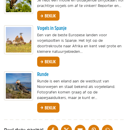
Je hebt een mooie en uitdagende bingokaart vol
prachtige vogels om af te vinken! Reporter en...
BEKIJK
Vogels in Spanje
Een van de beste Europese landen voor
vogelspotten is Spanje. Het ligt op de
doortrekroute naar Afrika en kent veel grote en
kleinere natuurgebieden...
BEKIJK
Runde
Runde is een eiland aan de westkust van
Noorwegen en staat bekend als vogeleiland.
Fotografen komen graag af op de
papegaaiduikers, maar je kunt er...
BEKIJK
DELEN OP FACEBOOK
DELEN OP X
DELEN VIA DE MAIL
DELEN OP PINTEREST
DELEN OP WH
Deel deze pagina!