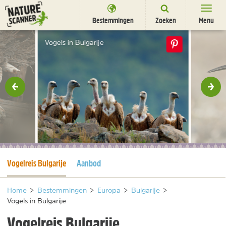
Ga
naar
Bestemmingen
Zoeken
Menu
content
Bestemmingen
Vogels in Bulgarije
Overnachten
Activiteiten
rige
Vol
Natuurparken
Dieren
DEALS
SHOP
Huidige pagina
Vogelreis Bulgarije
Aanbod
Nieuwsbrief
Uitgelicht
Partners
/
nl
fr
Home
>
Bestemmingen
>
Europa
>
Bulgarije
>
Vogels in Bulgarije
Vogelreis Bulgarije