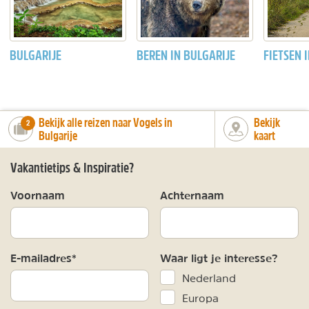
BULGARIJE
BEREN IN BULGARIJE
FIETSEN 
Bekijk alle reizen naar Vogels in
Bekijk
number_of_trips:
2
Bulgarije
kaart
Vakantietips & Inspiratie?
Voornaam
Achternaam
E-mailadres*
Waar ligt je interesse?
Nederland
Europa