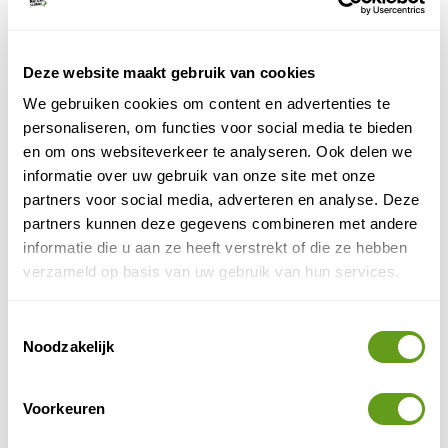
programma staan.
Deze website maakt gebruik van cookies
We gebruiken cookies om content en advertenties te
personaliseren, om functies voor social media te bieden
en om ons websiteverkeer te analyseren. Ook delen we
informatie over uw gebruik van onze site met onze
partners voor social media, adverteren en analyse. Deze
partners kunnen deze gegevens combineren met andere
informatie die u aan ze heeft verstrekt of die ze hebben
verzameld op basis van uw gebruik van hun services.
Toestemmingsselectie
Bourgas
Noodzakelijk
vogelreizen
We hebben ook informatie en tips voor
natuur in
wereldwijd en reisinformatie over de
Voorkeuren
Bulgarije
.