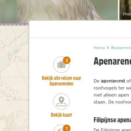
Phil
Home
>
Bestemmi
Apenarend
number_of_trips:
2
Bekijk alle reizen naar
apenarend
De
of
Apenarenden
roofvogels ter w
niet alleen apen
staan. De roofv
Bekijk kaart
Filipijnse ape
number_of_trips:
1
De Filipijnse ap