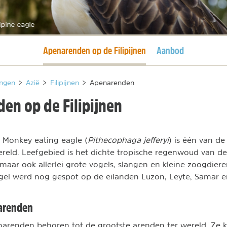
lipine eagle
Huidige pagina
Apenarenden op de Filipijnen
Aanbod
ngen
>
Azië
>
Filipijnen
>
Apenarenden
en op de Filipijnen
 Monkey eating eagle (
Pithecophaga jefferyi
) is één van de
ereld. Leefgebied is het dichte tropische regenwoud van d
 maar ook allerlei grote vogels, slangen en kleine zoogdie
ogel werd nog gespot op de eilanden Luzon, Leyte, Samar 
narenden
enarenden behoren tot de grootste arenden ter wereld. Ze