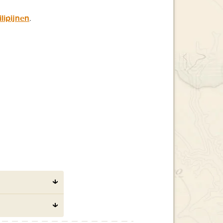
ilipijnen
.