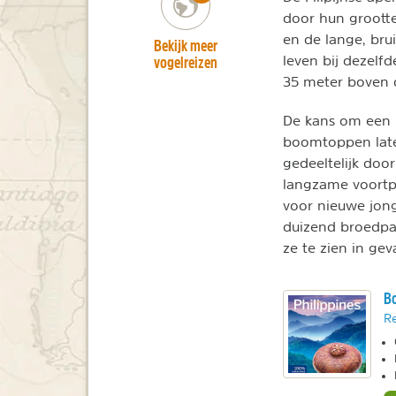
door hun grootte
en de lange, bru
Bekijk meer
vogelreizen
leven bij dezelf
35 meter boven 
De kans om een F
boomtoppen laten
gedeeltelijk doo
langzame voortpl
voor nieuwe jong
duizend broedpar
ze te zien in ge
Bo
Re