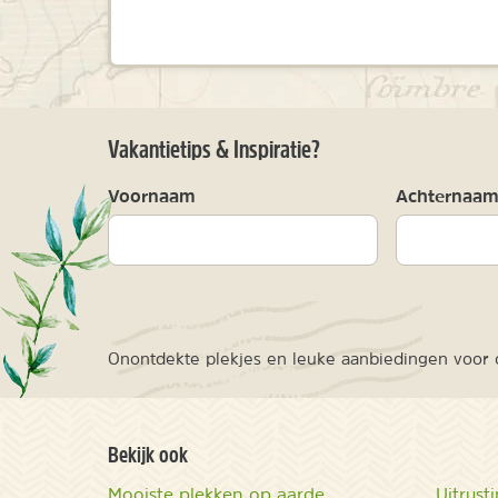
Vakantietips & Inspiratie?
Voornaam
Achternaa
Onontdekte plekjes en leuke aanbiedingen voor o
Bekijk ook
Mooiste plekken op aarde
Uitrust