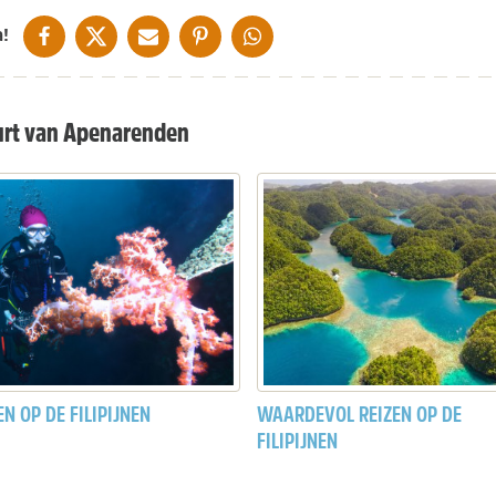
DELEN OP FACEBOOK
DELEN OP X
DELEN VIA DE MAIL
DELEN OP PINTEREST
DELEN OP WHATSAPP
!
urt van Apenarenden
N OP DE FILIPIJNEN
WAARDEVOL REIZEN OP DE
FILIPIJNEN