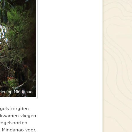
den op Mindanao
ogels zorgden
r kwamen vliegen.
vogelsoorten,
 Mindanao voor.