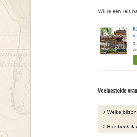
Wil je een reis 
Bo
In
De
vi
Veelgestelde vra
> Welke bijzon
> Hoe boek ik e