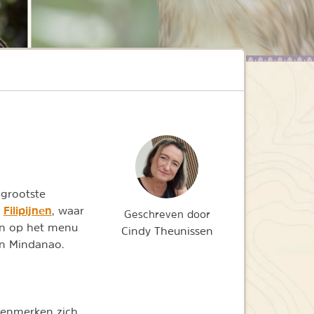
 grootste
Filipijnen
e
, waar
Geschreven door
ren op het menu
Cindy Theunissen
en Mindanao.
 kenmerken zich