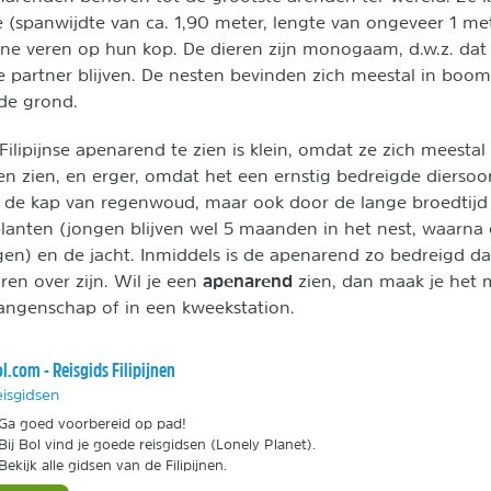
 (spanwijdte van ca. 1,90 meter, lengte van ongeveer 1 mete
ine veren op hun kop. De dieren zijn monogaam, d.w.z. dat
de partner blijven. De nesten bevinden zich meestal in boo
de grond.
ilipijnse apenarend te zien is klein, omdat ze zich meestal
 zien, en erger, omdat het een ernstig bedreigde diersoort
r de kap van regenwoud, maar ook door de lange broedtijd
anten (jongen blijven wel 5 maanden in het nest, waarna e
en) en de jacht. Inmiddels is de apenarend zo bedreigd d
apenarend
en over zijn. Wil je een
zien, dan maak je het 
vangenschap of in een kweekstation.
l.com - Reisgids Filipijnen
isgidsen
Ga goed voorbereid op pad!
Bij Bol vind je goede reisgidsen (Lonely Planet).
Bekijk alle gidsen van de Filipijnen.