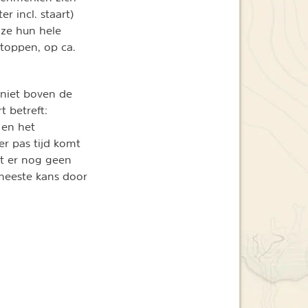
r incl. staart)
 ze hun hele
mtoppen, op ca.
 niet boven de
 betreft:
 en het
r pas tijd komt
at er nog geen
meeste kans door