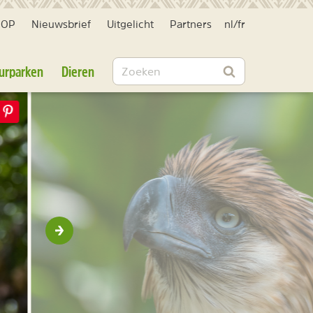
HOP
Nieuwsbrief
Uitgelicht
Partners
nl
/
fr
Zoeken
urparken
Dieren
Zoeken
Volgende