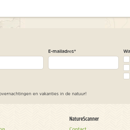
m
E-mailadres*
Waa
vernachtingen en vakanties in de natuur!
NatureScanner
ing
Contact