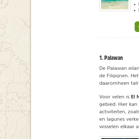
1. Palawan
De Palawan eilan
de Filipijnen. H
daaromheen talrij
El 
Voor velen is
gebied. Hier kan
activiteiten, zo
en lagunes verke
wisselen elkaar a