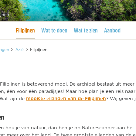
pijnen
Huidige pagina
Filipijnen
Wat te doen
Wat te zien
Aanbod
ngen
>
Azië
>
Filipijnen
Filipijnen is betoverend mooi. De archipel bestaat uit mee
en, één voor één paradijsjes! Maar hoe plan je een reis naa
mooiste eilanden van de Filipijnen
Wat zijn de
? Wij geven j
en
e en hou je van natuur, dan ben je op Naturescanner aan het
wat meer over het land. De twee grootste eilanden van de a