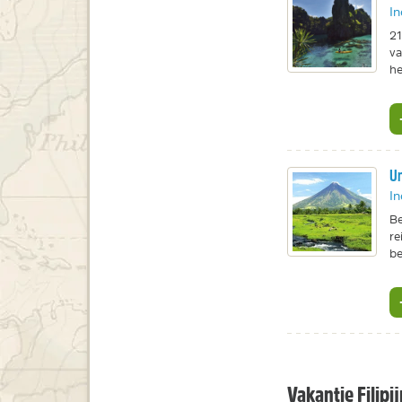
In
21
va
he
Un
In
Be
re
b
Vakantie Filipi