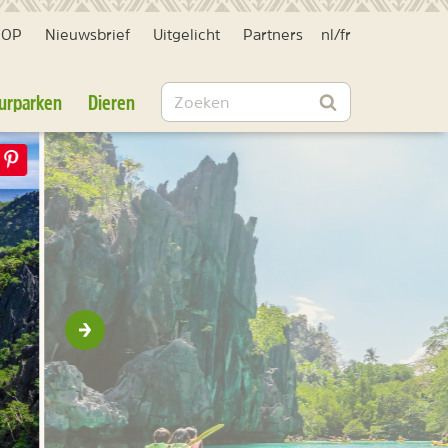
HOP
Nieuwsbrief
Uitgelicht
Partners
nl
/
fr
Zoeken
urparken
Dieren
Zoeken
Volgende