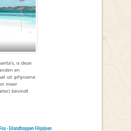
nta’s, is deze
randen en
at uit gifgroene
 en meer
eter) bevindt
Fox - Eilandhoppen Filipijnen