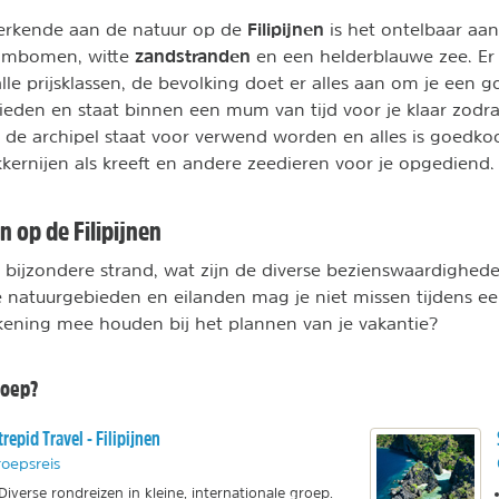
Filipijnen
rkende aan de natuur op de
is het ontelbaar aan
zandstranden
almbomen, witte
en een helderblauwe zee. Er 
alle prijsklassen, de bevolking doet er alles aan om je een 
bieden en staat binnen een mum van tijd voor je klaar zodra
p de archipel staat voor verwend worden en alles is goedko
kkernijen als kreeft en andere zeedieren voor je opgediend.
 op de Filipijnen
 bijzondere strand, wat zijn de diverse bezienswaardighed
 natuurgebieden en eilanden mag je niet missen tijdens ee
kening mee houden bij het plannen van je vakantie?
roep?
trepid Travel - Filipijnen
oepsreis
Diverse rondreizen in kleine, internationale groep.