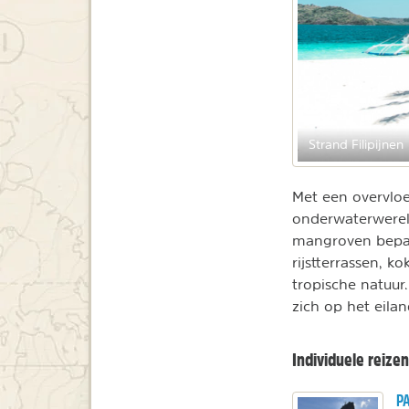
Strand Filipijnen
Met een overvloe
onderwaterwerel
mangroven bepale
rijstterrassen, 
tropische natuur
zich op het eila
Individuele reizen
PA