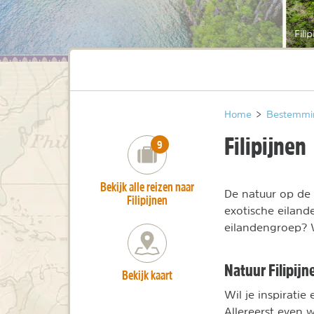
Fili
Home
>
Bestemmi
Filipijnen
number_of_trips:
9
Bekijk alle reizen naar
De natuur op de 
Filipijnen
exotische eiland
eilandengroep? 
Natuur Filipijn
Bekijk kaart
Wil je inspirati
Allereerst even 