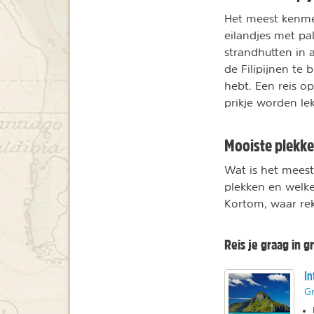
Het meest kenme
eilandjes met p
strandhutten in 
de Filipijnen te 
hebt. Een reis o
prikje worden le
Mooiste plekken
Wat is het meest
plekken en welke
Kortom, waar re
Reis je graag in g
In
Gr