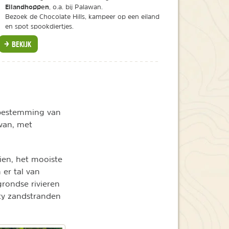
Eilandhoppen
, o.a. bij Palawan.
Bezoek de Chocolate Hills, kampeer op een eiland
en spot spookdiertjes.
BEKIJK
e bestemming van
awan, met
ien,
het mooiste
 er tal van
grondse rivieren
nty zandstranden