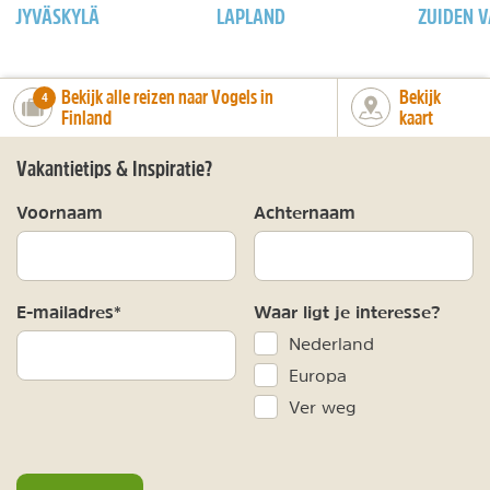
JYVÄSKYLÄ
LAPLAND
ZUIDEN V
Bekijk alle reizen naar Vogels in
Bekijk
number_of_trips:
4
Finland
kaart
Vakantietips & Inspiratie?
Voornaam
Achternaam
E-mailadres*
Waar ligt je interesse?
Nederland
Europa
Ver weg