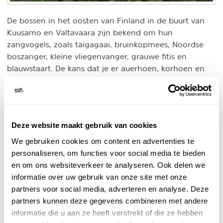
De bossen in het oosten van Finland in de buurt van
Kuusamo en Valtavaara zijn bekend om hun
zangvogels, zoals taigagaai, bruinkopmees, Noordse
boszanger, kleine vliegenvanger, grauwe fitis en
blauwstaart. De kans dat je er auerhoen, korhoen en
hazelhoen ziet is zeker aanwezig net als haakbek,
roodgesterde blauwborst en kemphaan.
2. Vogels bij Finse meren en venen
Deze website maakt gebruik van cookies
Finland bestaat uit een complex van wel bijna 190.000
We gebruiken cookies om content en advertenties te
meren en vele moerassen, die in de korte zomertijd
personaliseren, om functies voor social media te bieden
een enorme explosie aan bloemen en planten hebben.
en om ons websiteverkeer te analyseren. Ook delen we
Ook de dierenwereld heeft in de warme tijd van het
informatie over uw gebruik van onze site met onze
jaar een enorme opleving. Finland is het land waar
partners voor social media, adverteren en analyse. Deze
trekvogels
veel bij ons vertrouwde
broeden.
partners kunnen deze gegevens combineren met andere
informatie die u aan ze heeft verstrekt of die ze hebben