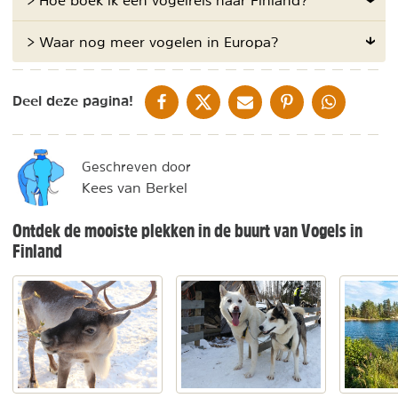
> Waar nog meer vogelen in Europa?
DELEN OP FACEBOOK
DELEN OP X
DELEN VIA DE MAIL
DELEN OP PINTEREST
DELEN OP WH
Deel deze pagina!
Geschreven door
Kees van Berkel
Ontdek de mooiste plekken in de buurt van Vogels in
Finland