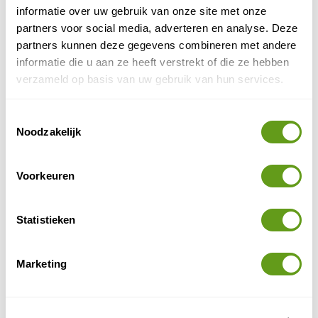
informatie over uw gebruik van onze site met onze
partners voor social media, adverteren en analyse. Deze
partners kunnen deze gegevens combineren met andere
informatie die u aan ze heeft verstrekt of die ze hebben
verzameld op basis van uw gebruik van hun services.
Toestemmingsselectie
Noodzakelijk
Voorkeuren
© Naturescanner Hanneke
Statistieken
Zeven kleuren
Marketing
Door deze verandering ontstonden oxiden en
hydroxiden van ijzer en aluminium, wat resulteert in
tinten van rood tot bruin en van blauw tot paars.