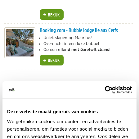
BEKIJK
Booking.com - Bubble lodge Ile aux Cerfs
Uniek slapen op Mauritus!
Overnacht in een luxe bubbel.
eiland met parelwit strand
Op een
.
BEKIJK
4. Chamarel
Chamarel heeft een aantal hoogtepunten. Zo is er
Chamarel’s 7 Coloured Earth Geopark
. Deze
toeristische attractie laat een bijzonder
Deze website maakt gebruik van cookies
natuurfenomeen zien: in dit kleine gebied zie je
We gebruiken cookies om content en advertenties te
zandduinen die bestaan uit zeven verschillende
personaliseren, om functies voor social media te bieden
kleuren. Deze kleuren zijn ontstaan door een sterke
en om ons websiteverkeer te analyseren. Ook delen we
chemische verandering van basaltgesteenten.