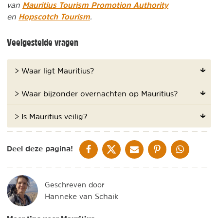
Mauritius Tourism Promotion Authority
van
Hopscotch Tourism
en
.
Veelgestelde vragen
> Waar ligt Mauritius?
> Waar bijzonder overnachten op Mauritius?
> Is Mauritius veilig?
DELEN OP FACEBOOK
DELEN OP X
DELEN VIA DE MAIL
DELEN OP PINTEREST
DELEN OP WH
Deel deze pagina!
Geschreven door
Hanneke van Schaik