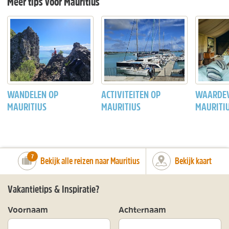
Meer tips voor Mauritius
WANDELEN OP
ACTIVITEITEN OP
WAARDEV
MAURITIUS
MAURITIUS
MAURITI
number_of_trips:
7
Bekijk alle reizen naar Mauritius
Bekijk kaart
Vakantietips & Inspiratie?
Voornaam
Achternaam