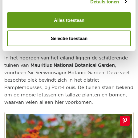
Details tonen
Prachtig om te zien! In het park leeft ook een aantal
reuzeschildpadden.
Combineer je bezoek aan het geopark met de 80
Alles toestaan
Chamarel Waterfall
meter hoge
of een wandeling in
het Ebony Forest Reserve.
Selectie toestaan
5. Botanische tuinen
In het noorden van het eiland liggen de schitterende
Mauritius National Botanical Garden
tuinen van
,
voorheen Sir Seewoosagur Botanic Garden. Deze veel
bezochte plek bevindt zich in het district
Pamplemousses, bij Port-Louis. De tuinen staan bekend
om de mooie lotussen en talloze planten en bomen,
waarvan velen alleen hier voorkomen.