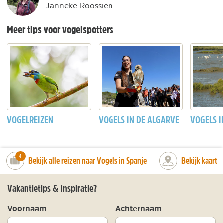
Janneke Roossien
Meer tips voor vogelspotters
VOGELREIZEN
VOGELS IN DE ALGARVE
VOGELS I
number_of_trips:
4
Bekijk alle reizen naar Vogels in Spanje
Bekijk kaart
Vakantietips & Inspiratie?
Voornaam
Achternaam