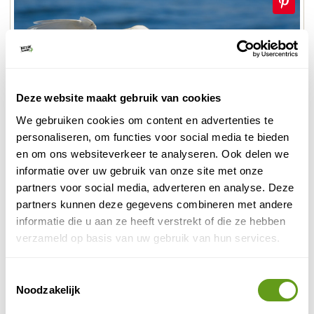
Deze website maakt gebruik van cookies
We gebruiken cookies om content en advertenties te
personaliseren, om functies voor social media te bieden
en om ons websiteverkeer te analyseren. Ook delen we
informatie over uw gebruik van onze site met onze
partners voor social media, adverteren en analyse. Deze
Kleine zilverreiger in de Ebrodelta
partners kunnen deze gegevens combineren met andere
informatie die u aan ze heeft verstrekt of die ze hebben
Van alle Europese reigersoorten, flamingo's, de
verzameld op basis van uw gebruik van hun services.
vorkstaartplevier tot aan de audouins meeuw,
steltlopers en veel andere soorten watervogels. Dit
Toestemmingsselectie
gebied leent zich uitstekend voor birdwatching.
Noodzakelijk
4. Vogels in de Pyreneeën