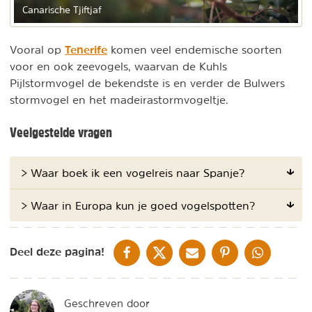
Canarische Tjiftjaf
Tenerife
Vooral op
komen veel endemische soorten
voor en ook zeevogels, waarvan de Kuhls
Pijlstormvogel de bekendste is en verder de Bulwers
stormvogel en het madeirastormvogeltje.
Veelgestelde vragen
> Waar boek ik een vogelreis naar Spanje?
> Waar in Europa kun je goed vogelspotten?
DELEN OP FACEBOOK
DELEN OP X
DELEN VIA DE MAIL
DELEN OP PINTEREST
DELEN OP WH
Deel deze pagina!
Geschreven door