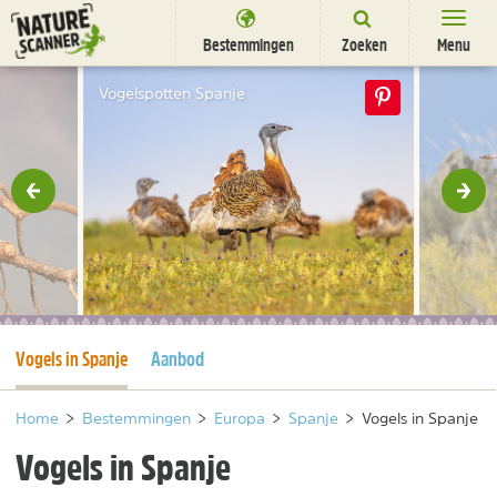
Ga
naar
Bestemmingen
Zoeken
Menu
content
Bestemmingen
Vogelspotten Spanje
Overnachten
Activiteiten
rige
Vol
Natuurparken
Dieren
DEALS
SHOP
Huidige pagina
Vogels in Spanje
Aanbod
Nieuwsbrief
Uitgelicht
Partners
/
nl
fr
Home
>
Bestemmingen
>
Europa
>
Spanje
>
Vogels in Spanje
Vogels in Spanje