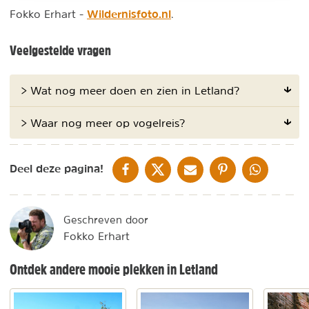
Wildernisfoto.nl
Fokko Erhart -
.
Veelgestelde vragen
> Wat nog meer doen en zien in Letland?
> Waar nog meer op vogelreis?
DELEN OP FACEBOOK
DELEN OP X
DELEN VIA DE MAIL
DELEN OP PINTEREST
DELEN OP WH
Deel deze pagina!
Geschreven door
Fokko Erhart
Ontdek andere mooie plekken in Letland