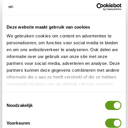
domein zijn van de in Europa bedreigde Grauwe
Klauwier en Roodmus. Soorten die in Letland volop
aanwezig zijn. Twee soorten komen hier voor, die
verder westelijk zeldzaam worden, namelijk de
Deze website maakt gebruik van cookies
struikrietzanger en de ook wel in Centraal-Europa
voorkomende krekelzanger.
We gebruiken cookies om content en advertenties te
personaliseren, om functies voor social media te bieden
en om ons websiteverkeer te analyseren. Ook delen we
informatie over uw gebruik van onze site met onze
partners voor social media, adverteren en analyse. Deze
partners kunnen deze gegevens combineren met andere
informatie die u aan ze heeft verstrekt of die ze hebben
verzameld op basis van uw gebruik van hun services.
Toestemmingsselectie
Noodzakelijk
Voorkeuren
Kwartelkoning