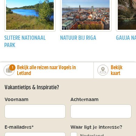
SLITERE NATIONAAL
NATUUR BIJ RIGA
GAUJA N
PARK
Bekijk alle reizen naar Vogels in
Bekijk
number_of_trips:
1
Letland
kaart
Vakantietips & Inspiratie?
Voornaam
Achternaam
E-mailadres*
Waar ligt je interesse?
Nederland