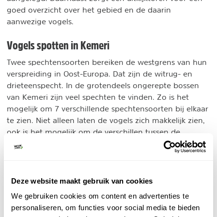
goed overzicht over het gebied en de daarin
aanwezige vogels.
Vogels spotten in Kemeri
Twee spechtensoorten bereiken de westgrens van hun
verspreiding in Oost-Europa. Dat zijn de witrug- en
drieteenspecht. In de grotendeels ongerepte bossen
van Kemeri zijn veel spechten te vinden. Zo is het
mogelijk om 7 verschillende spechtensoorten bij elkaar
te zien. Niet alleen laten de vogels zich makkelijk zien,
ook is het mogelijk om de verschillen tussen de
soorten op je gemak te bekijken.
Konikpaarden en heckrunderen
Deze website maakt gebruik van cookies
Naast bossen en venen bevat het nationaal park een
We gebruiken cookies om content en advertenties te
groot gebied met graslanden. Deze worden begraasd
personaliseren, om functies voor social media te bieden
door (oorspronkelijk uit Nederland en België