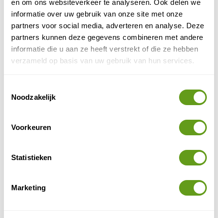
en om ons websiteverkeer te analyseren. Ook delen we
afkomstige) konikpaarden en heckrunderen. De dieren
informatie over uw gebruik van onze site met onze
hebben zich inmiddels aan het Letse klimaat
partners voor social media, adverteren en analyse. Deze
aangepast, waardoor hun aantallen zijn toegenomen
partners kunnen deze gegevens combineren met andere
tot meer dan 70 paarden en ongeveer 40 runderen.
informatie die u aan ze heeft verstrekt of die ze hebben
verzameld op basis van uw gebruik van hun services.
Wildernisfoto.nl
(Auteur: Fokko Erhart,
)
Toestemmingsselectie
Veelgestelde vragen
Noodzakelijk
> Wat nog meer zien in Letland?
Voorkeuren
> Hoe boek ik een rondreis naar Letland?
Statistieken
DELEN OP FACEBOOK
DELEN OP X
DELEN VIA DE MAIL
DELEN OP PINTEREST
DELEN OP WH
Deel deze pagina!
Marketing
Geschreven door