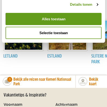
Fokko Erhart
Details tonen
Meer tips
Alles toestaan
Selectie toestaan
LETLAND
ESTLAND
SLITERE 
PARK
Bekijk alle reizen naar Kemeri Nationaal
Bekijk
number_of_trips:
1
Park
kaart
Vakantietips & Inspiratie?
Voornaam
Achternaam