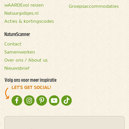
wAARDEvol reizen
Groepsaccommodaties
Natuurgidsjes.nl
Acties & kortingscodes
NatureScanner
Contact
Samenwerken
Over ons / About us
Nieuwsbrief
Volg ons voor meer inspiratie
LET'S GET SOCIAL!
NATURESCANNER OP FACEBOOK
NATURESCANNER OP INSTAGRAM
NATURESCANNER OP PINTEREST
NATURESCANNER OP YOUTUBE
NATURESCANNER OP TIKTOK