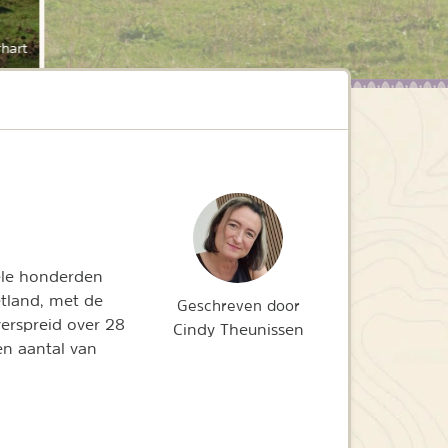
hart
ele honderden
etland, met de
Geschreven door
verspreid over 28
Cindy Theunissen
en aantal van