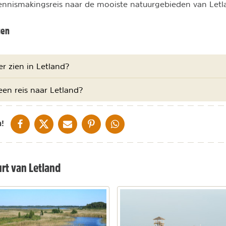
ennismakingsreis naar de mooiste natuurgebieden van Letl
gen
r zien in Letland?
een reis naar Letland?
DELEN OP FACEBOOK
DELEN OP X
DELEN VIA DE MAIL
DELEN OP PINTEREST
DELEN OP WHATSAPP
!
rt van Letland