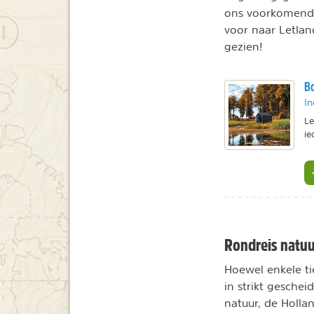
ons voorkomende 
voor naar Letlan
gezien!
Bo
In
Le
ie
Rondreis natuu
Hoewel enkele tie
in strikt gesche
natuur, de Holla