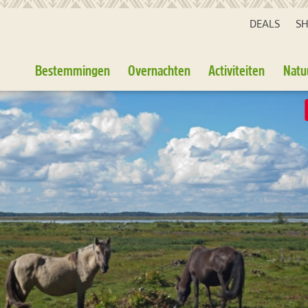
DEALS
S
Bestemmingen
Overnachten
Activiteiten
Natu