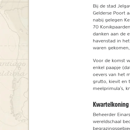
Bij de stad Jelg
Gelderse Poort a
nabij gelegen Ke
70 Konikpaarden.
danken aan de ef
havenstad in het
waren gekomen,
Voor de komst wa
enkel paapje (da
oevers van het m
grutto, kievit en
meelprimula's, k
Kwartelkoning 
Beheerder Einar
wereldschaal bed
begrazingsgebied