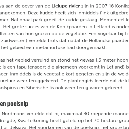
Lielupe rivier
ava aan de oever van de
zijn
in 2007 16 Konik
angekomen. Deze kudde heeft zich inmiddels flink uitgebrei
meri Nationaal park groeit de kudde gestaag. Momenteel l
 Het grote succes van de Konikpaarden in Letland is onde
fecten van hun grazen op de vegetatie. Een vogelaar bij L
 zuidwesten) vertelde trots dat nadat de Hollandse paarde
 het gebied een metamorfose had doorgemaakt.
s het gebied verruigd en stond het gewas 1,5 meter hoog.
t is een tapuitensoort die algemeen voorkomt in Letland)
eer. Inmiddels is de vegetatie kort gegeten en zijn de weid
 tureluur weer teruggekeerd. De plantengids leerde dat de k
nolspirea en Siberische lis ook weer terug waren gekeerd.
en poelsnip
s Nordmanis vertelde dat hij maximaal 30 roepende mannet
reigde, Kwartelkoning heeft geteld op het 70 hectare groo
 bij Jelgava. Het voorkomen van de poelsnip, het grote bro