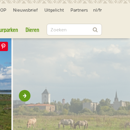
HOP
Nieuwsbrief
Uitgelicht
Partners
nl
/
fr
Zoeken
urparken
Dieren
Zoeken
Volgende