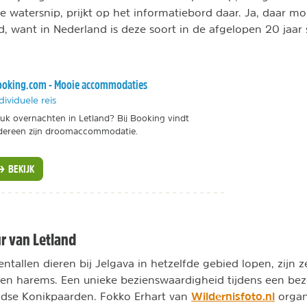
watersnip, prijkt op het informatiebord daar. Ja, daar mo
d, want in Nederland is deze soort in de afgelopen 20 jaar 
oking.com - Mooie accommodaties
dividuele reis
uk overnachten in Letland? Bij Booking vindt
dereen zijn droomaccommodatie.
BEKIJK
r van Letland
ntallen dieren bij Jelgava in hetzelfde gebied lopen, zijn 
iden harems. Een unieke bezienswaardigheid tijdens een be
Wildernisfoto.nl
ndse Konikpaarden. Fokko Erhart van
organ