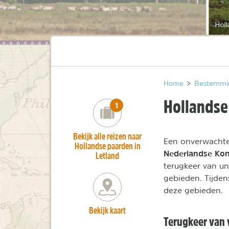
Holl
Home
>
Bestemmi
Hollandse
number_of_trips:
1
Bekijk alle reizen naar
Een onverwachte
Hollandse paarden in
Nederlandse Ko
Letland
terugkeer van un
gebieden. Tijden
deze gebieden.
Bekijk kaart
Terugkeer van 