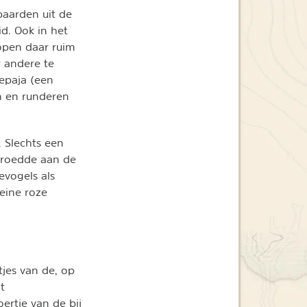
paarden uit de
d. Ook in het
open daar ruim
r andere te
iepaja (een
n en runderen
 Slechts een
 broedde aan de
evogels als
leine roze
jes van de, op
t
ertje van de bij