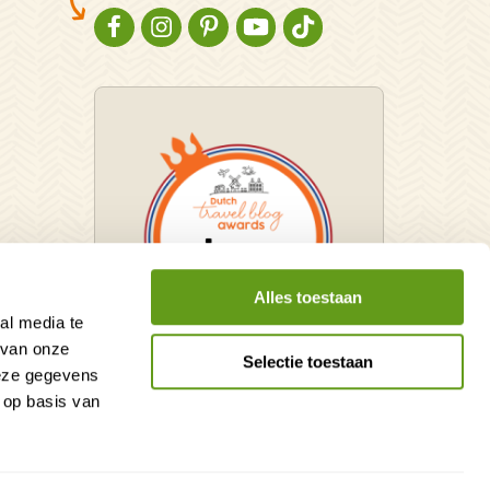
NATURESCANNER OP FACEBOOK
NATURESCANNER OP INSTAGRAM
NATURESCANNER OP PINTEREST
NATURESCANNER OP YOUTUBE
NATURESCANNER OP TIKT
Alles toestaan
al media te
 van onze
Selectie toestaan
deze gegevens
Winnaar Dutch Travel Blog
 op basis van
Awards