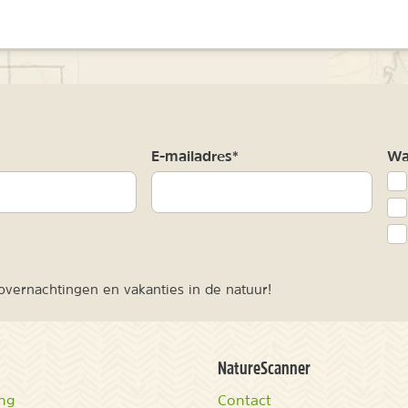
m
E-mailadres*
Waa
vernachtingen en vakanties in de natuur!
NatureScanner
ing
Contact