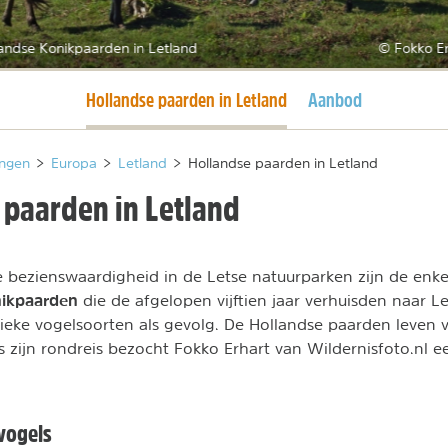
andse Konikpaarden in Letland
© Fokko Er
Huidige pagina
Hollandse paarden in Letland
Aanbod
ngen
>
Europa
>
Letland
>
Hollandse paarden in Letland
 paarden in Letland
 bezienswaardigheid in de Letse natuurparken zijn de enk
nikpaarden
die de afgelopen vijftien jaar verhuisden naar L
ieke vogelsoorten als gevolg. De Hollandse paarden leven 
s zijn rondreis bezocht Fokko Erhart van Wildernisfoto.nl e
vogels