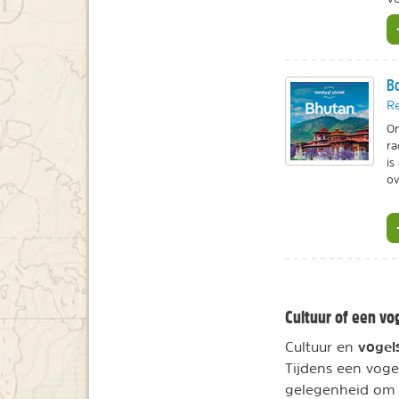
Bo
Re
Om
ra
is
ov
Cultuur of een vo
vogel
Cultuur en
Tijdens een voge
gelegenheid om 