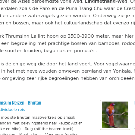
Lingmethang-weg
 over de Aziës beroemdste vogelweg,
. O
vierdalen zoals de Paro en de Puna Tsang Chu waar de Crest
 en andere watervogels gezien worden. Onderweg zie je ni
gen en bossen, maar ook het cultuurlandschap dat evenzo ri
rk Thrumsing La ligt hoog op 3500-3900 meter, maar hier 
g een begroeiing met prachtige bossen van bamboes, rodo
e soorten kruiden, begonia’s en primula’s .
is de enige weg die door het land voert. Voor vogelwaarn
es in het met nevelwouden omgeven bergland van Yonkala.
e omgeving zeer rijke begroeiingen hebben van orchideeën
msum Reizen - Bhutan
dividuele reis
 mooiste Bhutan maatwerkreis op smaak
engen met belevingsitems naar keuze: Actief
ike en hike) - Ruig (off the beaten track) -
rdieping - Meet a local - Voer voor foodies.