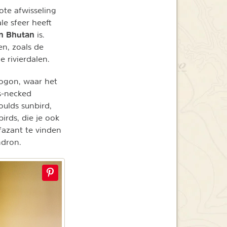
ote afwisseling
le sfeer heeft
in Bhutan
is.
en, zoals de
 rivierdalen.
rogon, waar het
s-necked
oulds sunbird,
irds, die je ook
fazant te vinden
ndron.