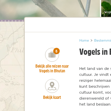
Vog
Home
>
Bestemmi
Vogels in
number_of_trips:
6
Bekijk alle reizen naar
Het land van de 
Vogels in Bhutan
cultuur. Je vindt
reiziger helemaal
kunt beschrijven
cultuur komt, vo
Bekijk kaart
dierenwereld of 
het land beslaan