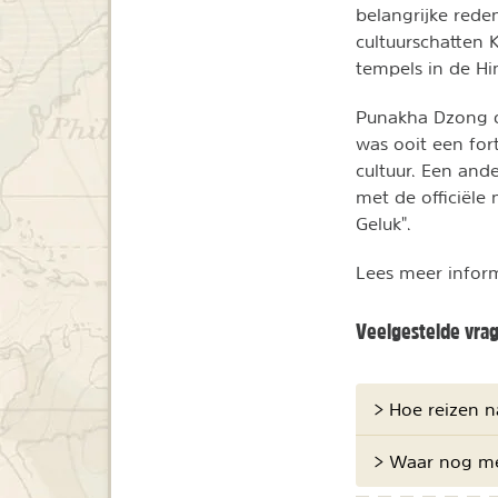
belangrijke red
cultuurschatten 
tempels in de Hi
Punakha Dzong d
was ooit een for
cultuur. Een and
met de officiële
Geluk".
Lees meer inform
Veelgestelde vra
> Hoe reizen 
> Waar nog mee