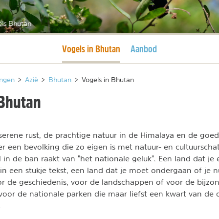
els Bhutan
Huidige pagina
Vogels in Bhutan
Aanbod
ngen
>
Azië
>
Bhutan
>
Vogels in Bhutan
 Bhutan
serene rust, de prachtige natuur in de Himalaya en de go
 er een bevolking die zo eigen is met natuur- en cultuurschat
 in de ban raakt van "het nationale geluk". Een land dat je e
 in een stukje tekst, een land dat je moet ondergaan of je 
or de geschiedenis, voor de landschappen of voor de bijzo
voor de nationale parken die maar liefst een kwart van de 
.