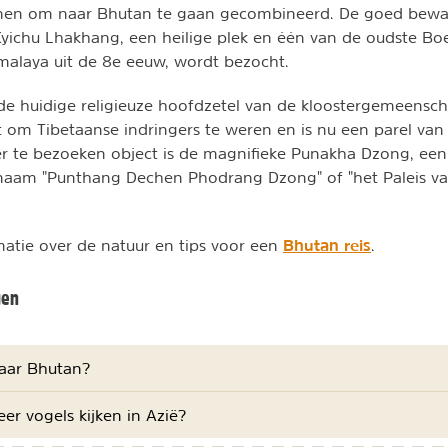
enen om naar Bhutan te gaan gecombineerd. De goed bew
Kyichu Lhakhang, een heilige plek en één van de oudste Bo
malaya uit de 8e eeuw, wordt bezocht.
e huidige religieuze hoofdzetel van de kloostergemeensc
t om Tibetaanse indringers te weren en is nu een parel va
er te bezoeken object is de magnifieke Punakha Dzong, een 
 naam "Punthang Dechen Phodrang Dzong" of "het Paleis va
Bhutan reis
atie over de natuur en tips voor een
.
gen
naar Bhutan?
r vogels kijken in Azië?