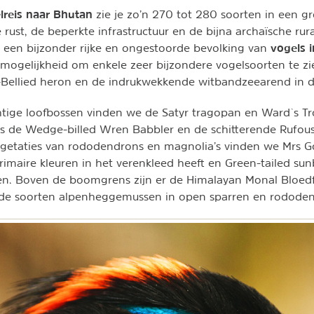
lreis naar Bhutan
zie je zo’n 270 tot 280 soorten in een gr
rust, de beperkte infrastructuur en de bijna archaïsche rura
vogels 
r een bijzonder rijke en ongestoorde bevolking van
mogelijkheid om enkele zeer bijzondere vogelsoorten te zi
Bellied heron en de indrukwekkende witbandzeearend in de
htige loofbossen vinden we de Satyr tragopan en Ward`s T
is de Wedge-billed Wren Babbler en de schitterende Rufou
vegetaties van rododendrons en magnolia’s vinden we Mrs G
primaire kleuren in het verenkleed heeft en Green-tailed sunb
ien. Boven de boomgrens zijn er de Himalayan Monal Bloed
ende soorten alpenheggemussen in open sparren en rodode