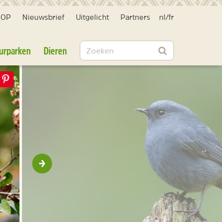
HOP
Nieuwsbrief
Uitgelicht
Partners
nl
/
fr
Zoeken
urparken
Dieren
Zoeken
Volgende