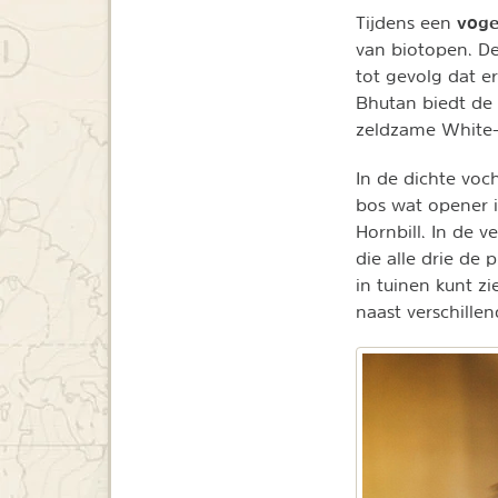
voge
Tijdens een
van biotopen. De 
tot gevolg dat e
Bhutan biedt de 
zeldzame White-
In de dichte voc
bos wat opener 
Hornbill. In de 
die alle drie de 
in tuinen kunt z
naast verschill