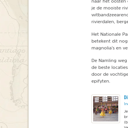
naar het oosten
je de mooiste ri
witbandzeearend
rivierdalen, ber
Het Nationale Pa
betekent dit no
magnolia’s en vel
De Namling weg 
de beste locati
door de vochtig
epifyten.
Di
In
Je
br
(b
Ve