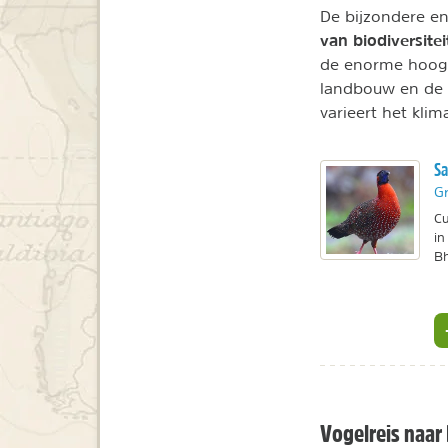
De bijzondere en
van biodiversitei
de enorme hoogte
landbouw en de 
varieert het kli
Sa
Gr
Cu
in
Bh
Vogelreis naar