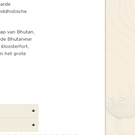
aarde
eddhistische
hap van Bhutan,
n de Bhutanese
kloosterfort,
n het grote