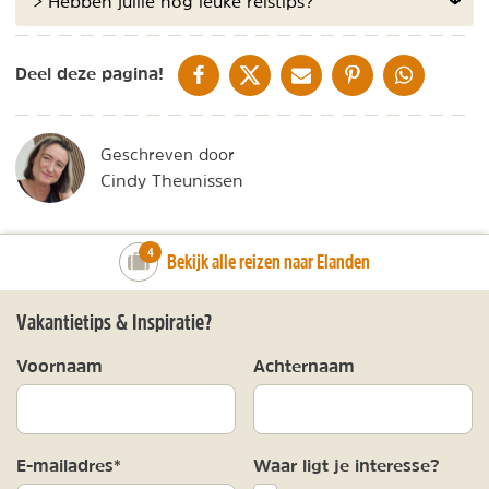
> Hebben jullie nog leuke reistips?
DELEN OP FACEBOOK
DELEN OP X
DELEN VIA DE MAIL
DELEN OP PINTEREST
DELEN OP WH
Deel deze pagina!
Geschreven door
Cindy Theunissen
number_of_trips:
4
Bekijk alle reizen naar Elanden
Vakantietips & Inspiratie?
Voornaam
Achternaam
E-mailadres*
Waar ligt je interesse?