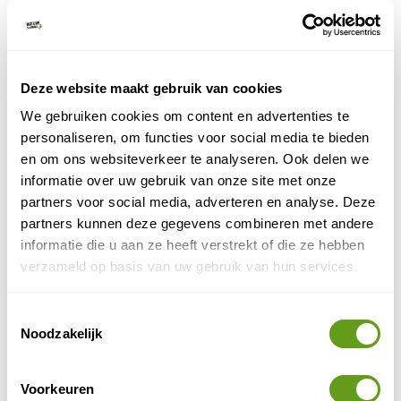
© Naturescanner
Eland Europa
Janneke bezocht het Grönåsens Älgpark in Kosta, een
Deze website maakt gebruik van cookies
Zuid-
van de grotere en mooiere elandparken in
We gebruiken cookies om content en advertenties te
Zweden
. Hier krijgen de dieren volop ruimte in een
personaliseren, om functies voor social media te bieden
natuurlijke omgeving en ze zien er goed verzorgd uit.
en om ons websiteverkeer te analyseren. Ook delen we
Echte elandliefhebbers kunnen hun hart ophalen in het
informatie over uw gebruik van onze site met onze
naastgelegen winkeltje vol elandensouvenirs!
partners voor social media, adverteren en analyse. Deze
partners kunnen deze gegevens combineren met andere
informatie die u aan ze heeft verstrekt of die ze hebben
verzameld op basis van uw gebruik van hun services.
Toestemmingsselectie
Noodzakelijk
Voorkeuren