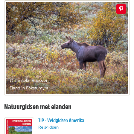
© Janneke Roossien
Eland in Fokstumyra
Natuurgidsen met elanden
TIP - Veldgidsen Amerika
Reisgidsen