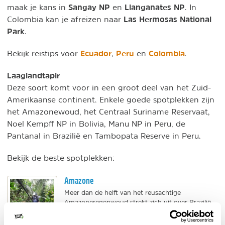
Sangay NP
Llanganates NP
maak je kans in
en
. In
Las Hermosas National
Colombia kan je afreizen naar
Park
.
Ecuador
Peru
Colombia
Bekijk reistips voor
,
en
.
Laaglandtapir
Deze soort komt voor in een groot deel van het Zuid-
Amerikaanse continent. Enkele goede spotplekken zijn
het Amazonewoud, het Centraal Suriname Reservaat,
Noel Kempff NP in Bolivia, Manu NP in Peru, de
Pantanal in Brazilië en Tambopata Reserve in Peru.
Bekijk de beste spotplekken:
Amazone
Meer dan de helft van het reusachtige
Amazoneregenwoud strekt zich uit over Brazilië,
maar bepaalde delen liggen in Ecuador, Colombia
en Venezuela....