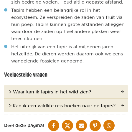
zich bedreigd voelen. Houd altijd gepaste afstand.
Tapirs hebben een belangrijke rol in het
ecosysteem. Ze verspreiden de zaden van fruit via
hun poep. Tapirs kunnen grote afstanden afleggen
waardoor de zaden op heel andere plekken weer
terechtkomen.
Het uiterlijk van een tapir is al miljoenen jaren
hetzelfde. De dieren worden daarom ook weleens
wandelende fossielen genoemd.
Veelgestelde vragen
> Waar kan ik tapirs in het wild zien?
> Kan ik een wildlife reis boeken naar de tapirs?
DELEN OP FACEBOOK
DELEN OP X
DELEN VIA DE MAIL
DELEN OP PINTEREST
DELEN OP WH
Deel deze pagina!