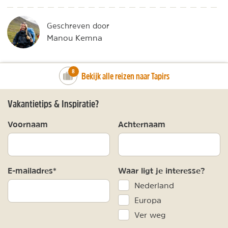
Geschreven door
Manou Kemna
number_of_trips:
8
Bekijk alle reizen naar Tapirs
Vakantietips & Inspiratie?
Voornaam
Achternaam
E-mailadres*
Waar ligt je interesse?
Nederland
Europa
Ver weg