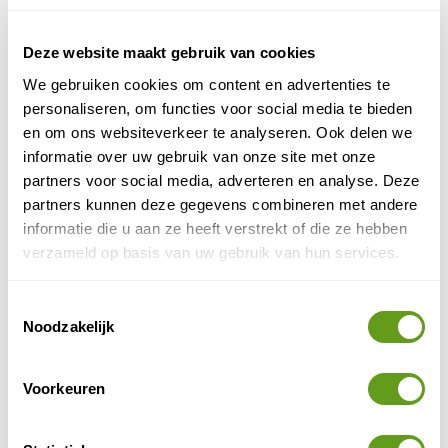
BEKIJK
Deze website maakt gebruik van cookies
Suriname
We gebruiken cookies om content en advertenties te
Suriname, aan de noordoostkust van Zuid-
personaliseren, om functies voor social media te bieden
Amerika, is een land met een tropisch
en om ons websiteverkeer te analyseren. Ook delen we
regenwoudklimaat; dit betekent dat het zowel
natte als droge tijden...
informatie over uw gebruik van onze site met onze
partners voor social media, adverteren en analyse. Deze
BEKIJK
partners kunnen deze gegevens combineren met andere
Bolivia
informatie die u aan ze heeft verstrekt of die ze hebben
verzameld op basis van uw gebruik van hun services.
Bolivia is bedeeld met een betoverende rijkdom
aan natuurschatten. De natuur in Bolivia maakt
het land tot een topbestemming! We nemen je
Toestemmingsselectie
mee in een...
Noodzakelijk
BEKIJK
Peru
Voorkeuren
Op zoek naar de mooiste plekken in Peru? Dit
prachtige land in Zuid-Amerika biedt een grote
variëteit aan landschappen en mooie gebieden.