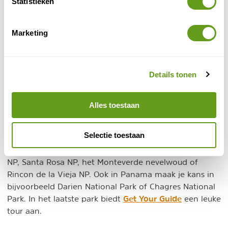
Statistieken
De...
BEKIJK
Marketing
Pantanal
Een van de rijkste natuurgebieden in Zuid-
Amerika is de moerassige Pantanal in Brazilië. De
Details tonen
oppervlakte is groter dan die van Nederland en...
BEKIJK
Alles toestaan
Midden-Amerikaanse tapir
Selectie toestaan
De grootste kans om de Midden-Amerikaanse tapir te
zien heb je in Costa Rica en wel specifiek in Corcovado
NP, Santa Rosa NP, het Monteverde nevelwoud of
Rincon de la Vieja NP. Ook in Panama maak je kans in
bijvoorbeeld Darien National Park of Chagres National
Get Your Guide
Park. In het laatste park biedt
een leuke
tour aan.