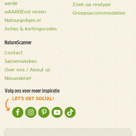
aarde
Zoek op reistype
wAARDEvol reizen
Groepsaccommodaties
Natuurgidsjes.nl
Acties & kortingscodes
NatureScanner
Contact
Samenwerken
Over ons / About us
Nieuwsbrief
Volg ons voor meer inspiratie
LET'S GET SOCIAL!
NATURESCANNER OP FACEBOOK
NATURESCANNER OP INSTAGRAM
NATURESCANNER OP PINTEREST
NATURESCANNER OP YOUTUBE
NATURESCANNER OP TIKTOK