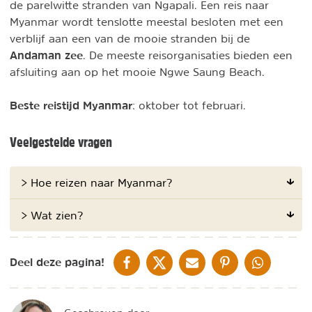
de parelwitte stranden van Ngapali. Een reis naar
Myanmar wordt tenslotte meestal besloten met een
verblijf aan een van de mooie stranden bij de
Andaman zee
. De meeste reisorganisaties bieden een
afsluiting aan op het mooie Ngwe Saung Beach.
Beste reistijd Myanmar
: oktober tot februari.
Veelgestelde vragen
> Hoe reizen naar Myanmar?
> Wat zien?
DELEN OP FACEBOOK
DELEN OP X
DELEN VIA DE MAIL
DELEN OP PINTEREST
DELEN OP WH
Deel deze pagina!