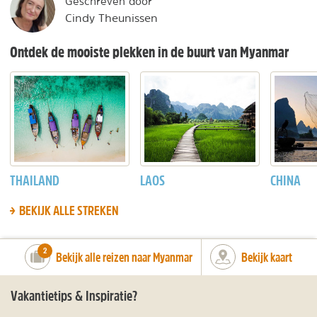
Geschreven door
Cindy Theunissen
Ontdek de mooiste plekken in de buurt van Myanmar
THAILAND
LAOS
CHINA
BEKIJK ALLE STREKEN
number_of_trips:
2
Bekijk alle reizen naar Myanmar
Bekijk kaart
Vakantietips & Inspiratie?