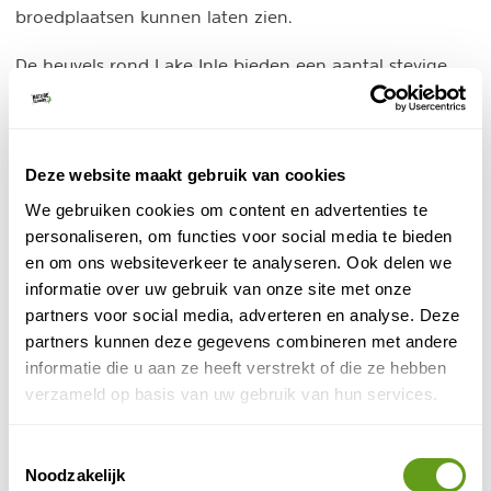
broedplaatsen kunnen laten zien.
De heuvels rond Lake Inle bieden een aantal stevige
wandelroutes door bos, over bergen en door minder
toeristische inheemse dorpen. Ook kan je hier, zoals op
veel plaatsen in Myanmar, fietsen. Het Inle meer staat
op het programma van de meeste groepsreizen, en
Deze website maakt gebruik van cookies
individuele rondreizen.
We gebruiken cookies om content en advertenties te
personaliseren, om functies voor social media te bieden
Vanaf Nyaungshwe worden boottochten
en om ons websiteverkeer te analyseren. Ook delen we
georganiseerd naar het zuiden van het meer. Ervaar de
informatie over uw gebruik van onze site met onze
rust tijdens een tocht op het meer en kijk toe hoe de
partners voor social media, adverteren en analyse. Deze
vissers hun prooi vangen. Het meer straalt een serene
partners kunnen deze gegevens combineren met andere
rust uit. Met haar ligging tussen de bergkammen is het
informatie die u aan ze heeft verstrekt of die ze hebben
een bijzondere bestemming in Myanmar.
verzameld op basis van uw gebruik van hun services.
5. Mandalay
Toestemmingsselectie
Mandalay
De stad
heeft met haar tempels en pagodes
Noodzakelijk