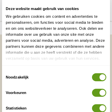
DELEN OP FACEBOOK
DELEN OP X
DELEN VIA DE MAIL
DELEN OP PINTEREST
DELEN OP WH
Deel deze pagina!
Deze website maakt gebruik van cookies
We gebruiken cookies om content en advertenties te
personaliseren, om functies voor social media te bieden
number_of_trips:
2
Bekijk alle reizen naar Myanmar
Bekijk kaart
en om ons websiteverkeer te analyseren. Ook delen we
informatie over uw gebruik van onze site met onze
partners voor social media, adverteren en analyse. Deze
Vakantietips & Inspiratie?
partners kunnen deze gegevens combineren met andere
Voornaam
Achternaam
informatie die u aan ze heeft verstrekt of die ze hebben
verzameld op basis van uw gebruik van hun services.
Toestemmingsselectie
E-mailadres*
Waar ligt je interesse?
Noodzakelijk
Nederland
Europa
Voorkeuren
Ver weg
Statistieken