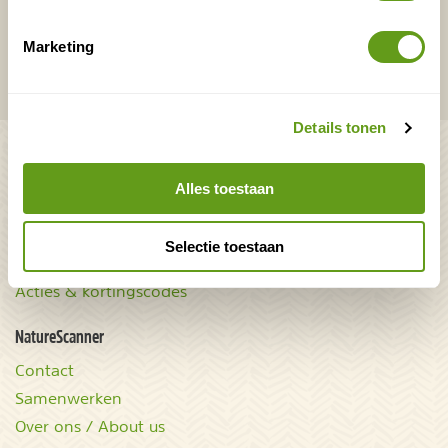
VERZENDEN
Marketing
Onontdekte plekjes en leuke aanbiedingen voor
overnachtingen en vakanties in de natuur!
Details tonen
Bekijk ook
Mooiste plekken op
Uitrusting
Alles toestaan
aarde
Zoek op reistype
wAARDEvol reizen
Groepsaccommodaties
Selectie toestaan
Natuurgidsjes.nl
Acties & kortingscodes
NatureScanner
Contact
Samenwerken
Over ons / About us