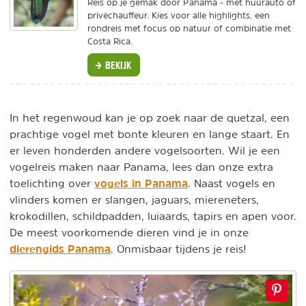
Reis op je gemak door Panama - met huurauto of
privéchauffeur. Kies voor alle highlights, een
rondreis met focus op natuur of combinatie met
Costa Rica.
BEKIJK
In het regenwoud kan je op zoek naar de quetzal, een
prachtige vogel met bonte kleuren en lange staart. En
er leven honderden andere vogelsoorten. Wil je een
vogelreis maken naar Panama, lees dan onze extra
vogels in Panama
toelichting over
. Naast vogels en
vlinders komen er slangen, jaguars, miereneters,
krokodillen, schildpadden, luiaards, tapirs en apen voor.
De meest voorkomende dieren vind je in onze
dierengids Panama
. Onmisbaar tijdens je reis!