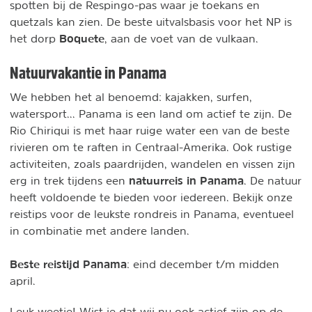
spotten bij de Respingo-pas waar je toekans en
quetzals kan zien. De beste uitvalsbasis voor het NP is
Boquete
het dorp
, aan de voet van de vulkaan.
Natuurvakantie in Panama
We hebben het al benoemd: kajakken, surfen,
watersport... Panama is een land om actief te zijn. De
Rio Chiriqui is met haar ruige water een van de beste
rivieren om te raften in Centraal-Amerika. Ook rustige
activiteiten, zoals paardrijden, wandelen en vissen zijn
natuurreis in Panama
erg in trek tijdens een
. De natuur
heeft voldoende te bieden voor iedereen. Bekijk onze
reistips voor de leukste rondreis in Panama, eventueel
in combinatie met andere landen.
Beste reistijd Panama
: eind december t/m midden
april.
Leuk weetje! Wist je dat wij nu ook actief zijn op de