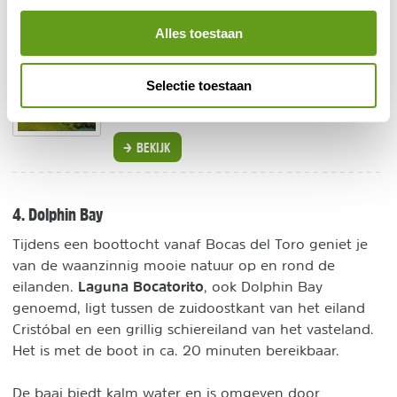
BEKIJK
Alles toestaan
Booking.com - Villa F&B
Individuele reis
Selectie toestaan
Perfecte ligging aan de mangroven. Snorkelen,
varen met een bootje, kajakken...
BEKIJK
4. Dolphin Bay
Tijdens een boottocht vanaf Bocas del Toro geniet je
van de waanzinnig mooie natuur op en rond de
Laguna Bocatorito
eilanden.
, ook Dolphin Bay
genoemd, ligt tussen de zuidoostkant van het eiland
Cristóbal en een grillig schiereiland van het vasteland.
Het is met de boot in ca. 20 minuten bereikbaar.
De baai biedt kalm water en is omgeven door