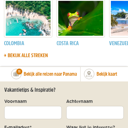
COLOMBIA
COSTA RICA
VENEZUE
BEKIJK ALLE STREKEN
number_of_trips:
11
Bekijk alle reizen naar Panama
Bekijk kaart
Vakantietips & Inspiratie?
Voornaam
Achternaam
E-mailadres*
Waar ligt je interesse?