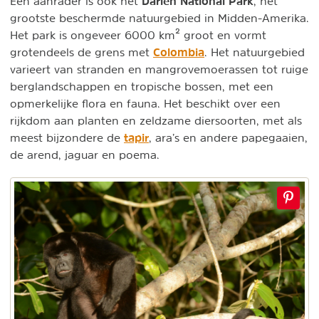
Darien National Park
Een aanrader is ook het
, het
grootste beschermde natuurgebied in Midden-Amerika.
Het park is ongeveer 6000 km² groot en vormt
Colombia
grotendeels de grens met
. Het natuurgebied
varieert van stranden en mangrovemoerassen tot ruige
berglandschappen en tropische bossen, met een
opmerkelijke flora en fauna. Het beschikt over een
rijkdom aan planten en zeldzame diersoorten, met als
tapir
meest bijzondere de
, ara’s en andere papegaaien,
de arend, jaguar en poema.