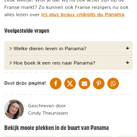
Franse markt? Zo kunnen ook Franse reizigers nu ook
les plus beaux endroits du Panama
alles lezen over
.
Veelgestelde vragen
> Welke dieren leven in Panama?
> Hoe boek ik een reis naar Panama?
DELEN OP FACEBOOK
DELEN OP X
DELEN VIA DE MAIL
DELEN OP PINTEREST
DELEN OP WH
Deel deze pagina!
Geschreven door
Cindy Theunissen
Bekijk mooie plekken in de buurt van Panama