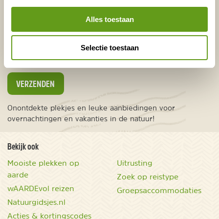
E-mailadres*
Waar ligt je interesse?
Nederland
Alles toestaan
Europa
Ver weg
Selectie toestaan
VERZENDEN
Onontdekte plekjes en leuke aanbiedingen voor
overnachtingen en vakanties in de natuur!
Bekijk ook
Mooiste plekken op
Uitrusting
aarde
Zoek op reistype
wAARDEvol reizen
Groepsaccommodaties
Natuurgidsjes.nl
Acties & kortingscodes