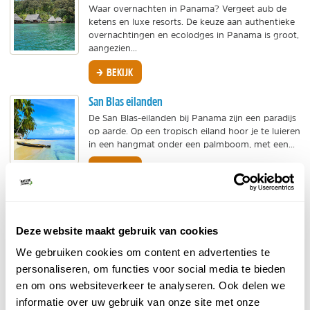
Waar overnachten in Panama? Vergeet aub de
ketens en luxe resorts. De keuze aan authentieke
overnachtingen en ecolodges in Panama is groot,
aangezien...
BEKIJK
San Blas eilanden
De San Blas-eilanden bij Panama zijn een paradijs
op aarde. Op een tropisch eiland hoor je te luieren
in een hangmat onder een palmboom, met een...
BEKIJK
Luiaards
Het is voor velen een droom om luiaards te
spotten in het wild. Deze grappige jungle
Deze website maakt gebruik van cookies
bewoners zijn razend populair. Ze zien er
We gebruiken cookies om content en advertenties te
knuffelbaar uit en ze...
personaliseren, om functies voor social media te bieden
BEKIJK
en om ons websiteverkeer te analyseren. Ook delen we
informatie over uw gebruik van onze site met onze
Tapirs