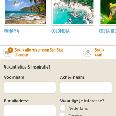
PANAMA
COLOMBIA
COSTA RI
Bekijk alle reizen naar San Blas
Bekijk
number_of_trips:
4
eilanden
kaart
Vakantietips & Inspiratie?
Voornaam
Achternaam
E-mailadres*
Waar ligt je interesse?
Nederland
Europa