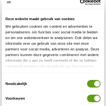
duikers. Dankzij deze restricties bevatten de San Blas
een van de mooiste koraalriffen op aarde.
Deze website maakt gebruik van cookies
3. Zeilen naar de San Blas eilanden
We gebruiken cookies om content en advertenties te
De eilanden zijn een populaire stopplaats voor zeilers
personaliseren, om functies voor social media te bieden
die vanaf Colombia naar Panama of door het
en om ons websiteverkeer te analyseren. Ook delen we
Panamakanaal varen. Wie vanaf Colombia het ruige
informatie over uw gebruik van onze site met onze
sop kiest krijgt het eerst zwaar te verduren, de tocht
partners voor social media, adverteren en analyse. Deze
over zee kan pittig zijn.
partners kunnen deze gegevens combineren met andere
informatie die u aan ze heeft verstrekt of die ze hebben
verzameld op basis van uw gebruik van hun services.
Toestemmingsselectie
Noodzakelijk
Voorkeuren