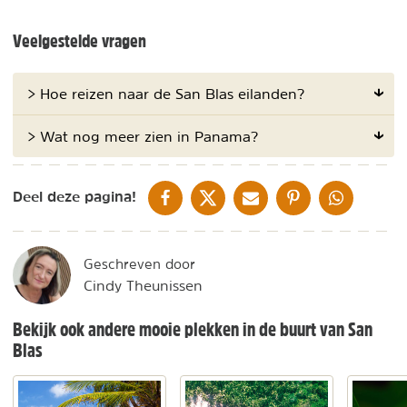
Veelgestelde vragen
> Hoe reizen naar de San Blas eilanden?
> Wat nog meer zien in Panama?
DELEN OP FACEBOOK
DELEN OP X
DELEN VIA DE MAIL
DELEN OP PINTEREST
DELEN OP WH
Deel deze pagina!
Geschreven door
Cindy Theunissen
Bekijk ook andere mooie plekken in de buurt van San
Blas