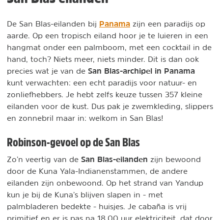
Panama
De San Blas-eilanden bij
zijn een paradijs op
aarde. Op een tropisch eiland hoor je te luieren in een
hangmat onder een palmboom, met een cocktail in de
hand, toch? Niets meer, niets minder. Dit is dan ook
San Blas-archipel in Panama
precies wat je van de
kunt verwachten: een echt paradijs voor natuur- en
zonliefhebbers. Je hebt zelfs keuze tussen 357 kleine
eilanden voor de kust. Dus pak je zwemkleding, slippers
en zonnebril maar in: welkom in San Blas!
Robinson-gevoel op de San Blas
San Blas-eilanden
Zo’n veertig van de
zijn bewoond
door de Kuna Yala-Indianenstammen, de andere
eilanden zijn onbewoond. Op het strand van Yandup
kun je bij de Kuna’s blijven slapen in - met
palmbladeren bedekte - huisjes. Je cabaña is vrij
primitief en er is pas na 18.00 uur elektriciteit, dat door