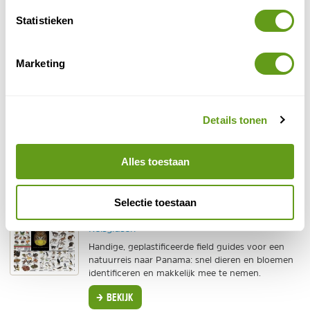
Statistieken
Zeilen naar de San Blas eilanden
Marketing
Maar eens aangekomen bij de archipel is zeilen naar
de San Blas Eilanden een paradijselijke ervaring. Ook
Details tonen
vanaf Panama stad worden zeilreizen naar de San Blas
aangeboden.
Alles toestaan
Leuk voor natuurfanaten
Selectie toestaan
TIP - Natuurgidsjes Panama
Reisgidsen
Handige, geplastificeerde field guides voor een
natuurreis naar Panama: snel dieren en bloemen
identificeren en makkelijk mee te nemen.
BEKIJK