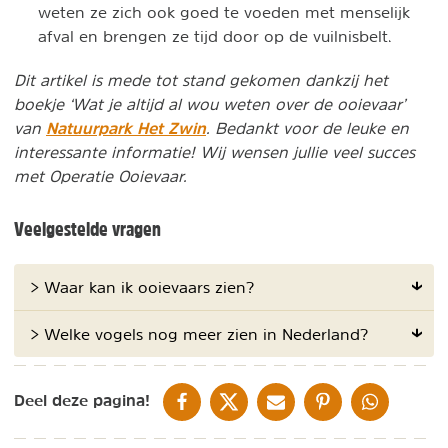
weten ze zich ook goed te voeden met menselijk
afval en brengen ze tijd door op de vuilnisbelt.
Dit artikel is mede tot stand gekomen dankzij het
boekje ‘Wat je altijd al wou weten over de ooievaar’
Natuurpark Het Zwin
van
. Bedankt voor de leuke en
interessante informatie! Wij wensen jullie veel succes
met Operatie Ooievaar.
Veelgestelde vragen
> Waar kan ik ooievaars zien?
> Welke vogels nog meer zien in Nederland?
DELEN OP FACEBOOK
DELEN OP X
DELEN VIA DE MAIL
DELEN OP PINTEREST
DELEN OP WH
Deel deze pagina!