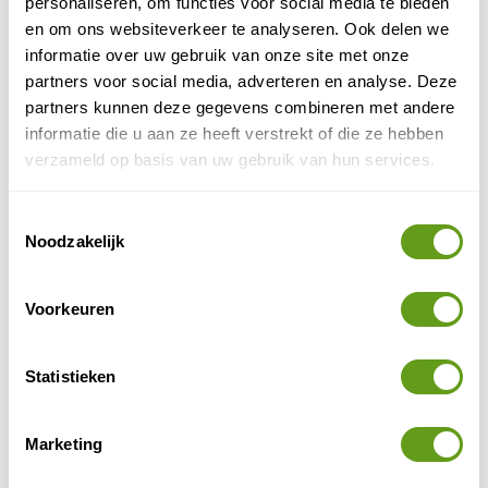
personaliseren, om functies voor social media te bieden
en om ons websiteverkeer te analyseren. Ook delen we
informatie over uw gebruik van onze site met onze
partners voor social media, adverteren en analyse. Deze
partners kunnen deze gegevens combineren met andere
informatie die u aan ze heeft verstrekt of die ze hebben
verzameld op basis van uw gebruik van hun services.
Toestemmingsselectie
Noodzakelijk
Ooievaars in groep
De oorspronkelijke trekroute van de vogels in West-
Voorkeuren
Europa ging via de Straat van Gibraltar tot in het
Westen van Afrika, naar de Sahel. Veel vogels hebben
Statistieken
hun trekroute echter ingekort. Ze blijven vaak ergens in
Spanje of zelfs Frankrijk hangen. Hier vinden ze
voldoende eten op vuilnisbelten. Ze zijn dus absoluut
Marketing
geen kieskeurige eters. Je ziet ook steeds vaker
ooievaars die in Nederland of België overwinteren,