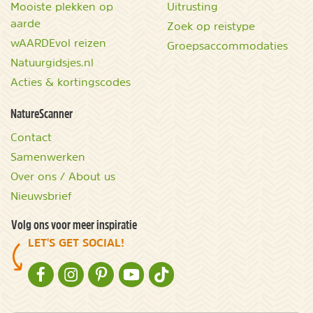
Mooiste plekken op
Uitrusting
aarde
Zoek op reistype
wAARDEvol reizen
Groepsaccommodaties
Natuurgidsjes.nl
Acties & kortingscodes
NatureScanner
Contact
Samenwerken
Over ons / About us
Nieuwsbrief
Volg ons voor meer inspiratie
LET'S GET SOCIAL!
NATURESCANNER OP FACEBOOK
NATURESCANNER OP INSTAGRAM
NATURESCANNER OP PINTEREST
NATURESCANNER OP YOUTUBE
NATURESCANNER OP TIKTOK