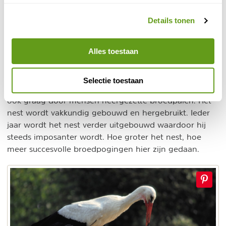
omdat ze voldoende eten kunnen vinden of
Details tonen
zelfs worden bijgevoerd.
Ooievaars op het nest
Alles toestaan
De ooievaar op zijn enorme nest is een kenmerkend
beeld. Ze bouwen hun nesten graag hoog. In
Selectie toestaan
bomen, op schoorstenen en daken maar gebruiken
ook graag door mensen neergezette broedpalen. Het
nest wordt vakkundig gebouwd en hergebruikt. Ieder
jaar wordt het nest verder uitgebouwd waardoor hij
steeds imposanter wordt. Hoe groter het nest, hoe
meer succesvolle broedpogingen hier zijn gedaan.