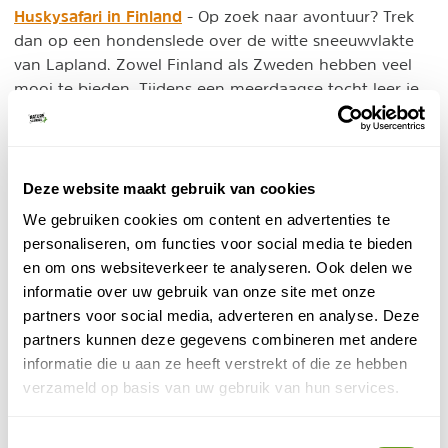
Huskysafari in Finland
- Op zoek naar avontuur? Trek
dan op een hondenslede over de witte sneeuwvlakte
van Lapland. Zowel Finland als Zweden hebben veel
mooi te bieden. Tijdens een meerdaagse tocht leer je
de honden kennen bij karakter. En misschien zie je een
kudde rendieren of een veelvraat!
7. Wildlife in Noorwegen
Deze website maakt gebruik van cookies
We gebruiken cookies om content en advertenties te
Muskusossen in Dovrefjell
- Bijzondere dieren zien?
personaliseren, om functies voor social media te bieden
Dan moet je in Noorwegen zijn. Dovrefjell is het enige
en om ons websiteverkeer te analyseren. Ook delen we
gebied op het vasteland van Europa waar de muskusos
informatie over uw gebruik van onze site met onze
nog in het wild voorkomt. Tijdens een dagexcursie
partners voor social media, adverteren en analyse. Deze
begeleid de gids de groep naar deze dieren. Vanaf een
partners kunnen deze gegevens combineren met andere
veilige afstand kan je foto's maken.
informatie die u aan ze heeft verstrekt of die ze hebben
Walvissen in Noorwegen
- Ook een walvisreis in het
verzameld op basis van uw gebruik van hun services.
noorden behoort tot een van de wildlife reizen in
Europa. Vanaf Tromso of Andenes vaar je met kleine
Toestemmingsselectie