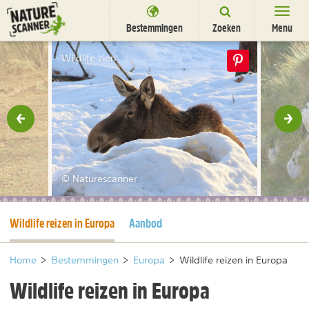
Ga
naar
Bestemmingen
Zoeken
Menu
content
Bestemmingen
Wildlife zien
Overnachten
Activiteiten
rige
Vol
Natuurparken
Dieren
© Naturescanner
DEALS
SHOP
Huidige pagina
Wildlife reizen in Europa
Aanbod
Nieuwsbrief
Uitgelicht
Partners
/
nl
fr
Home
>
Bestemmingen
>
Europa
>
Wildlife reizen in Europa
Wildlife reizen in Europa