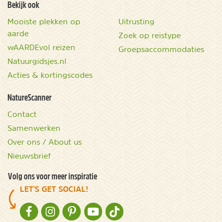
Bekijk ook
Mooiste plekken op
Uitrusting
aarde
Zoek op reistype
wAARDEvol reizen
Groepsaccommodaties
Natuurgidsjes.nl
Acties & kortingscodes
NatureScanner
Contact
Samenwerken
Over ons / About us
Nieuwsbrief
Volg ons voor meer inspiratie
LET'S GET SOCIAL!
NATURESCANNER OP FACEBOOK
NATURESCANNER OP INSTAGRAM
NATURESCANNER OP PINTEREST
NATURESCANNER OP YOUTUBE
NATURESCANNER OP TIKTOK