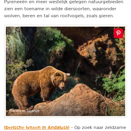
Pyreneeën en meer westelijk gelegen natuurgebieden
zien een toename in wilde diersoorten, waaronder
wolven, beren en tal van roofvogels, zoals gieren.
Beren in Spanje
Iberische lynxen in Andalusië
- Op zoek naar zeldzame