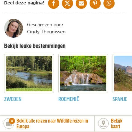
DELEN OP FACEBOOK
DELEN OP X
DELEN VIA DE MAIL
DELEN OP PINTEREST
DELEN OP WH
Deel deze pagina!
Geschreven door
Cindy Theunissen
Bekijk leuke bestemmingen
ZWEDEN
ROEMENIË
SPANJE
Bekijk alle reizen naar Wildlife reizen in
Bekijk
number_of_trips:
8
Europa
kaart