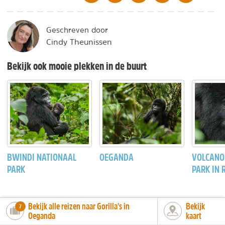
Geschreven door
Cindy Theunissen
Bekijk ook mooie plekken in de buurt
BWINDI NATIONAAL
OEGANDA
VOLCANO
PARK
PARK IN
Bekijk alle reizen naar Gorilla's in
Bekijk
number_of_trips:
7
Oeganda
kaart