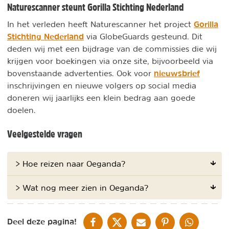
Naturescanner steunt Gorilla Stichting Nederland
Gorilla
In het verleden heeft Naturescanner het project
Stichting Nederland
via GlobeGuards gesteund. Dit
deden wij met een bijdrage van de commissies die wij
krijgen voor boekingen via onze site, bijvoorbeeld via
nieuwsbrief
bovenstaande advertenties. Ook voor
inschrijvingen en nieuwe volgers op social media
doneren wij jaarlijks een klein bedrag aan goede
doelen.
Veelgestelde vragen
> Hoe reizen naar Oeganda?
> Wat nog meer zien in Oeganda?
DELEN OP FACEBOOK
DELEN OP X
DELEN VIA DE MAIL
DELEN OP PINTEREST
DELEN OP WH
Deel deze pagina!