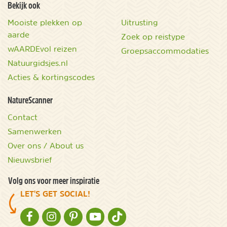
Bekijk ook
Mooiste plekken op
Uitrusting
aarde
Zoek op reistype
wAARDEvol reizen
Groepsaccommodaties
Natuurgidsjes.nl
Acties & kortingscodes
NatureScanner
Contact
Samenwerken
Over ons / About us
Nieuwsbrief
Volg ons voor meer inspiratie
LET'S GET SOCIAL!
NATURESCANNER OP FACEBOOK
NATURESCANNER OP INSTAGRAM
NATURESCANNER OP PINTEREST
NATURESCANNER OP YOUTUBE
NATURESCANNER OP TIKTOK