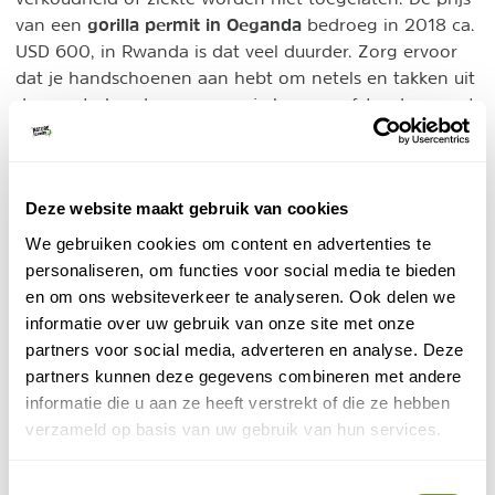
gorilla permit in Oeganda
van een
bedroeg in 2018 ca.
USD 600, in Rwanda is dat veel duurder. Zorg ervoor
dat je handschoenen aan hebt om netels en takken uit
de weg te houden wanneer je langere afstanden moet
wandelen. Wanneer je een georganiseerde reis regelt
via een van de Oeganda specialisten, wordt alles tot in
de puntjes toegelicht.
Deze website maakt gebruik van cookies
Beste tijd gorilla's in Oeganda
: de beste periode voor
We gebruiken cookies om content en advertenties te
een gorillareis is de maand januari (midden van droge
personaliseren, om functies voor social media te bieden
seizoen in het zuidwestelijk deel van Oeganda). Ook
en om ons websiteverkeer te analyseren. Ook delen we
december, februari en de maanden juni tot oktober
informatie over uw gebruik van onze site met onze
zijn hoogseizoen. De permits (maximaal 104 per dag in
partners voor social media, adverteren en analyse. Deze
Oeganda) zijn dan snel uitverkocht.
partners kunnen deze gegevens combineren met andere
informatie die u aan ze heeft verstrekt of die ze hebben
Gorilla reis Oeganda
verzameld op basis van uw gebruik van hun services.
gorillareis naar
Bekijk hierboven onze reistips voor een
Oeganda
. Oeganda is overigens een schitterend
Toestemmingsselectie