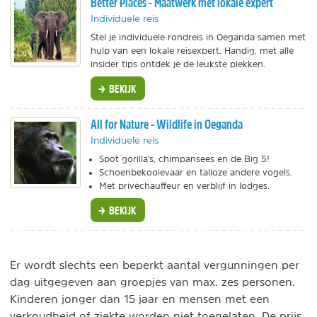
Better Places - Maatwerk met lokale expert
Individuele reis
Stel je individuele rondreis in Oeganda samen met
hulp van een lokale reisexpert. Handig, met alle
insider tips ontdek je de leukste plekken.
BEKIJK
All for Nature - Wildlife in Oeganda
Individuele reis
Spot gorilla's, chimpansees en de Big 5!
Schoenbekooievaar en talloze andere vogels.
Met privéchauffeur en verblijf in lodges.
BEKIJK
Er wordt slechts een beperkt aantal vergunningen per
dag uitgegeven aan groepjes van max. zes personen.
Kinderen jonger dan 15 jaar en mensen met een
verkoudheid of ziekte worden niet toegelaten. De prijs